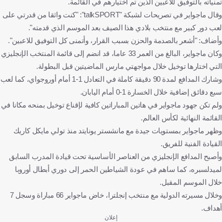
تمنياته بالتوفيق للاعبين الذين تم اختيارهم في القائمة.
وقال ماجواير في تصريحات لشبكة "talkSPORT": "كنت واثقا من قدرتي على
لعب دور كبير مع منتخب بلادي هذا الصيف بعد الموسم الذي قدمته".
وأضاف: "أشعر بالصدمة والحزن بسبب القرار، وأتمنى كل التوفيق للاعبين".
وكان ماجواير، البالغ من العمر 33 عاما، قد انضم إلى قائمة المنتخب الإنجليزي
التي اختارها توخيل خلال مواجهتي مارس الماضيتين قبل البطولة.
وشارك المدافع لمدة 90 دقيقة كاملة في التعادل 1-1 أمام أوروجواي، كما لعب
سبع دقائق إضافية خلال الخسارة 1-0 أمام اليابان.
ولم تكن جهود ماجواير في هاتين المباراتين كافية لإقناع توخيل بمنحه مكانا في
القائمة النهائية لكأس العالم.
وظهر ماجواير بمستويات جيدة مع مانشستر يونايتد منذ تولي مايكل كاريك
القيادة الفنية للفريق.
وأصبح المدافع الإنجليزي من العناصر الأساسية تحت قيادة المدرب السابق
لميدلسبره، كما ساهم في عودة الشياطين الحمر إلى دوري أبطال أوروبا
خلال الموسم المقبل.
وخلال مسيرته الدولية مع منتخب إنجلترا، خاض ماجواير 66 مباراة وسجل 7
أهداف.
إعلان