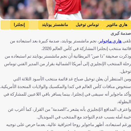
Getty Images
هاري ماغوير
توماس توخيل
مانشستر يونايتد
إنجلترا
صدمة كبرى
الدوري الإنجليزي الممتاز
كأس العالم
إنجلترا
ألمانيا
تلقى
هاري ماجواير
، نجم مانشستر يونايتد، صدمة كبيرة بعد استبعاده من
كرة قدم
قائمة منتخب إنجلترا المشاركة في كأس العالم 2026.
وذكرت صحيفة "ذا صن" البريطانية أن نجم مانشستر يونايتد تم استبعاده من
رحلة المنتخب الإنجليزي إلى أمريكا الشمالية بقرار من المدير الفني توماس
توخيل.
ومن المنتظر أن يعلن توخيل صباح غد قائمة منتخب الأسود الثلاثة التي
ستخوض منافات كأس العالم في كندا والمكسيك والولايات المتحدة الأمريكية.
وأكد ماجواير أنه سيبقى في إنجلترا، بينما يسافر باقي اللاعبين للمشاركة في
البطولة.
واعترف المدافع الإنجليزي بأنه يشعر بـ"الصدمة" من القرار، كما أعرب عن
خيبة أمله بسبب عدم التواجد مع المنتخب في المونديال.
ورغم استبعاده، أظهر ماجواير روحا احترافية عالية، بعدما حرص على توجيه