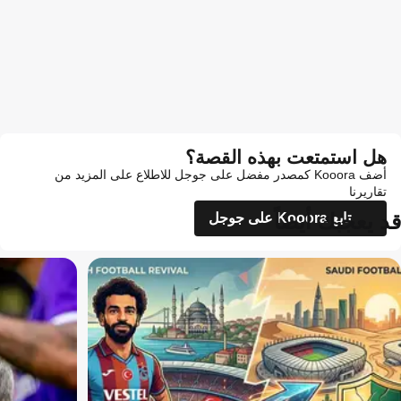
هل استمتعت بهذه القصة؟
أضف Kooora كمصدر مفضل على جوجل للاطلاع على المزيد من
تقاريرنا
قد يعجبك أيضاً
تابع Kooora على جوجل