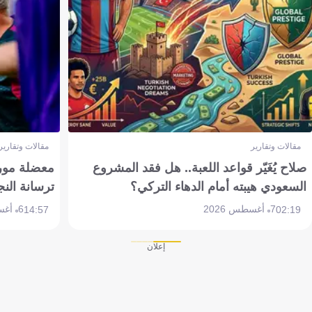
مقالات وتقارير
مقالات وتقارير
صلاح يُغَيّر قواعد اللعبة.. هل فقد المشروع
معضلة مورين
السعودي هيبته أمام الدهاء التركي؟
ترسانة النج
7 أغسطس 2026
6 أغسطس 2026
14:57
02:19
إعلان