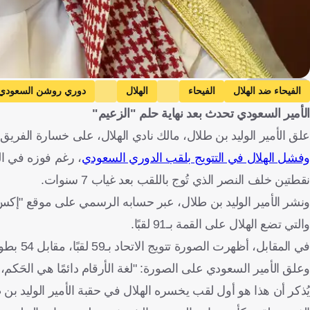
Getty Images
الفيحاء ضد الهلال
الفيحاء
الهلال
دوري روشن السعودي
الأمير السعودي تحدث بعد نهاية حلم "الزعيم"
علق الأمير الوليد بن طلال، مالك نادي الهلال، على خسارة الفريق
وفشل الهلال في التتويج بلقب الدوري السعودي
نقطتين خلف النصر الذي تُوج باللقب بعد غياب 7 سنوات.
والتي تضع الهلال على القمة بـ91 لقبًا.
في المقابل، أظهرت الصورة تتويج الاتحاد بـ59 لقبًا، مقابل 54 بطولة حصل عليها الأهلي، و49 للنصر، و48 لفريق الشباب.
وعلق الأمير السعودي على الصورة: "لغة الأرقام دائمًا هي الحَكم، للوصـول لنادي الهلال، الثاني ي