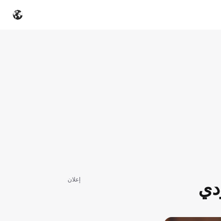
إعلان
دي