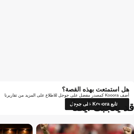
هل استمتعت بهذه القصة؟
أضف Kooora كمصدر مفضل على جوجل للاطلاع على المزيد من تقاريرنا
قد يعجبك أيضاً
تابع Kooora على جوجل