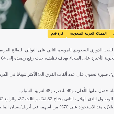
المملكة العربية السعودية
كرة قدم
 للقب الدوري السعودي للموسم الثاني على التوالي، لصالح الغريم 
، رغ
ونشر الأمير الوليد بن طلال، عبر حسابه الرسمي على موقع "إكس"، صورة تحتوي على عدد ألقاب 
حتاج 32 لقبًا، والثالث 37، والرابع 42، والخامس 43.
يُذكر أن هذا هو أول لقب يخسره الهلال في حقبة الأمير الوليد بن طلال، منذ الاستحواذ على 70% من أس