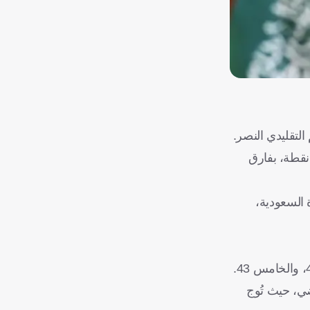
التقليدي النصر.
م فوزه في الجولة الأخيرة على الفيحاء بهدف نظيف، حيث رفع رصيده إلى 84 نقطة، بفارق
الفرق الـ5 الأكثر تتويجًا في الكرة السعودية،
همه في أبريل/نيسان الماضي، حيث تُوج