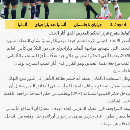
Getty Images
J. Jayed
جوليان ناجلسمان
ألمانيا ضد باراجواي
ألمانيا
كولينا يشرح قرار الحكم المغربي الذي أثار الجدل
باراجواي
كأس العالم
المغرب
ألمانيا
باراغواي
أصدر الاتحاد الدولي لكرة القدم "فيفا" توضيحًا رسميًا بشأن اللقطة المثيرة
الولايات المتحدة
كرة قدم
للجدل التي شهدتها مواجهة ألمانيا وباراجواي في دور الـ32 من كأس العالم
2026، بعدما ألغى الحكم المغربي جلال جيد هدفًا متأخرًا للمنتخب الألماني
عقب مراجعة تقنية الفيديو، وهو القرار الذي أثار غضب المدرب يوليان
ناجلسمان.
وكان المنتخب الألماني يعتقد أنه حسم بطاقة التأهل إلى الدور ثمن النهائي
بعدما سجل المدافع جوناثان تاه هدفًا برأسية في الدقائق الأخيرة، قبل أن
يتدخل حكم الفيديو المساعد (VAR) ويطلب من حكم الساحة مراجعة اللقطة
على الشاشة.
وبعد المراجعة، قرر الحكم المغربي إلغاء الهدف، معتبرًا أن المدافع الألماني
فالديمار أنطون أعاق حارس مرمى باراجواي أورلاندو جيل ومنعه من التدخل
للدفاع عن مرماه.