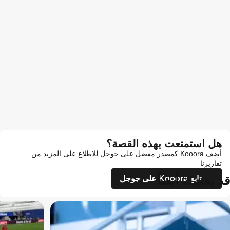
هل استمتعت بهذه القصة؟
أضف Kooora كمصدر مفضل على جوجل للاطلاع على المزيد من
تقاريرنا
قد يعجبك أيضاً
تابع Kooora على جوجل