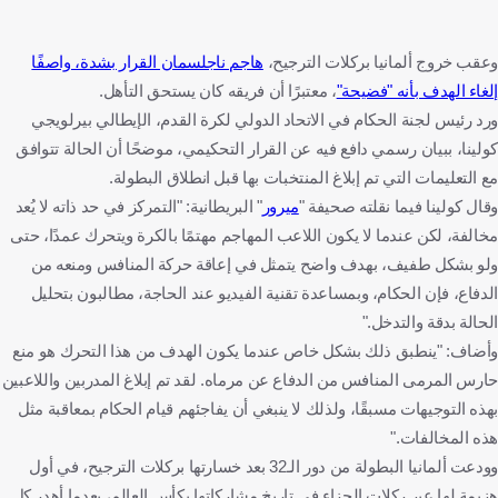
وعقب خروج ألمانيا بركلات الترجيح،
هاجم ناجلسمان القرار بشدة، واصفًا
إلغاء الهدف بأنه "فضيحة"
، معتبرًا أن فريقه كان يستحق التأهل.
ورد رئيس لجنة الحكام في الاتحاد الدولي لكرة القدم، الإيطالي بيرلويجي
كولينا، ببيان رسمي دافع فيه عن القرار التحكيمي، موضحًا أن الحالة تتوافق
مع التعليمات التي تم إبلاغ المنتخبات بها قبل انطلاق البطولة.
وقال كولينا فيما نقلته صحيفة "
ميرور
" البريطانية: "التمركز في حد ذاته لا يُعد
مخالفة، لكن عندما لا يكون اللاعب المهاجم مهتمًا بالكرة ويتحرك عمدًا، حتى
ولو بشكل طفيف، بهدف واضح يتمثل في إعاقة حركة المنافس ومنعه من
الدفاع، فإن الحكام، وبمساعدة تقنية الفيديو عند الحاجة، مطالبون بتحليل
الحالة بدقة والتدخل."
وأضاف: "ينطبق ذلك بشكل خاص عندما يكون الهدف من هذا التحرك هو منع
حارس المرمى المنافس من الدفاع عن مرماه. لقد تم إبلاغ المدربين واللاعبين
بهذه التوجيهات مسبقًا، ولذلك لا ينبغي أن يفاجئهم قيام الحكام بمعاقبة مثل
هذه المخالفات."
وودعت ألمانيا البطولة من دور الـ32 بعد خسارتها بركلات الترجيح، في أول
هزيمة لها عبر ركلات الجزاء في تاريخ مشاركاتها بكأس العالم، بعدما أهدر كل