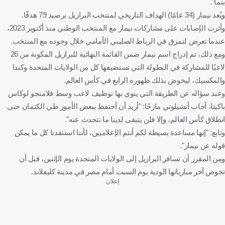
بنما".
ويُعد نيمار (34 عامًا) الهداف التاريخي لمنتخب البرازيل برصيد 79 هدفًا.
وأثرت الإصابات على مشاركات نيمار مع المنتخب الوطني منذ أكتوبر 2023،
عندما تعرض لتمزق في الرباط الصليبي الأمامي خلال وجوده مع المنتخب.
ومع ذلك، تم إدراج اسم نيمار ضمن القائمة النهائية للبرازيل المكونة من 26
لاعبًا للمشاركة في البطولة التي تستضيفها كل من الولايات المتحدة وكندا
والمكسيك، ليخوض بذلك ظهوره الرابع في كأس العالم.
وعند سؤاله عن الطريقة التي ينوي بها توظيف لاعب وسط فلامنجو لوكاس
باكيتا، أجاب أنشيلوتي مازحًا: "أريد أن أحتفظ ببعض الأمور طي الكتمان حتى
انطلاق كأس العالم، وإلا فلن يتبقى لدينا ما نتحدث عنه".
وتابع: "إنها مساعدة بسيطة لكم أنتم الإعلاميين، لأننا استنفدنا كل ما يمكن
قوله عن نيمار".
ومن المقرر أن تسافر البرازيل إلى الولايات المتحدة يوم الإثنين، قبل أن
تخوض آخر مبارياتها الودية يوم السبت أمام مصر في مدينة كليفلاند.
إعلان