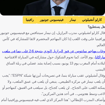
Getty Images
كارلو أنشيلوتي
نيمار
فينيسيوس جونيور
رافينيا
هل يستطيع؟
البرازيل
كأس العالم
إيطاليا
البرازيل
كرة قدم
قال كارلو انشيلوتي، مدرب البرازيل، إن نيمار سيتنافس مع فينيسيوس جونيور
ورافينيا على وقت اللعب إذا كان المهاجم المخضرم لائقا للمشاركة في كأس
العالم.
وغاب مهاجم سانتوس عن فوز البرازيل الودي بنتيجة 6-2 على بنما في ملعب
ماراكانا
، يوم الأحد، كما تحوم الشكوك حول مشاركته في المباراة الافتتاحية
لبلاده أمام المغرب يوم 13 يونيو، بسبب إصابة بشد عضلي في ربلة الساق
اليمنى.
وقال أنشيلوتي عقب مباراة بنما، في تصريحات أبرزتها شبكة "ESPN": "يجب
أن يلعب نيمار في مركزه الطبيعي.. ينبغي أن يلعب في عمق الملعب، ولا
يمكنه اللعب على الجناح.. لن يلعب كجناح، بل سيلعب في العمق، كمهاجم أو
لاعب وسط هجومي... في أحد هذين المركزين".
وأضاف المدرب الإيطالي: "هذا المركز الذي لعب فيه فينيسيوس ورافينيا أمام