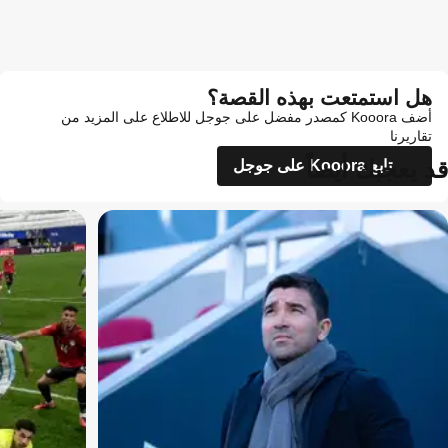
هل استمتعت بهذه القصة؟
أضف Kooora كمصدر مفضل على جوجل للاطلاع على المزيد من
تقاريرنا
قد يعجبك أيضاً
تابع Kooora على جوجل