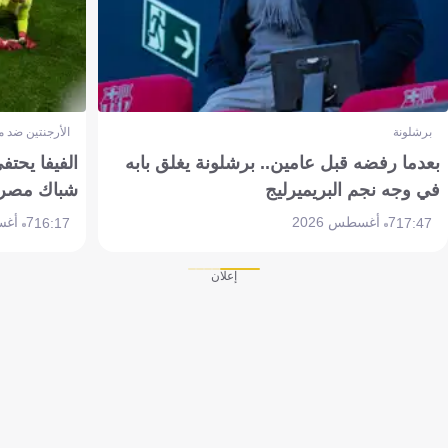
برشلونة
الأرجنتين ضد 
بعدما رفضه قبل عامين.. برشلونة يغلق بابه
الفيفا يحتفي
في وجه نجم البريميرليج
شباك مصر
7 أغسطس 2026
7 أغسطس 2026
16:17
17:47
إعلان