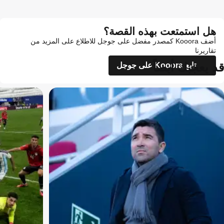
هل استمتعت بهذه القصة؟
أضف Kooora كمصدر مفضل على جوجل للاطلاع على المزيد من
تقاريرنا
قد يعجبك أيضاً
تابع Kooora على جوجل