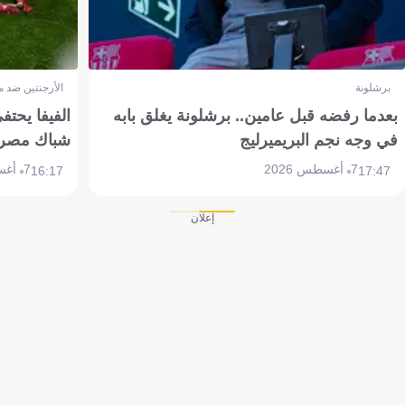
برشلونة
الأرجنتين ضد 
بعدما رفضه قبل عامين.. برشلونة يغلق بابه
الفيفا يحتفي
في وجه نجم البريميرليج
شباك مصر
7 أغسطس 2026
7 أغسطس 2026
16:17
17:47
إعلان