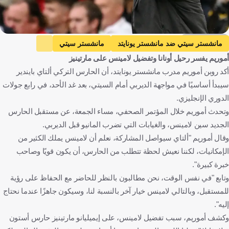
Getty Images
مانشستر سيتي ضد مانشستر يونايتد
مانشستر سيتي
أموريم يفسر رحيل أونانا وتفضيل لامينس على مارتينيز
مانشستر يونايتد
الدوري الإنجليزي الممتاز
روبن أموريم
أكد روبن أموريم مدرب مانشستر يونايتد، أن الحارس التركي ألتاي بايندير
أندريه أونانا
ألتاي بايندير
سيني لامينس
إيميليانو مارتينيز
سيبدأ أساسيًا في مواجهة الديربي أمام السيتي، بعد غد الأحد، في رابع جولات
ماتيوس كونيا
ديوجو دالوت
ماسون ماونت
إنجلترا
البرتغال
الدوري الإنجليزي.
كرة قدم
وتحدث أموريم خلال المؤتمر الصحفي، مساء الجمعة، عن مستقبل الحارس
الجديد سين لامينس، والغيابات التي تضرب المانيو قبل الديربي.
وقال أموريم "ألتاي سيواصل المشاركة، نعلم أن لامينس يملك الكثير من
الإمكانيات، لكننا نعيش لحظة تتطلب من الحارس، أن يكون قويًا وصاحب
خبرة كبيرة".
وتابع "في نفس الوقت، نحن مطالبون بالنظر للحاضر مع الحفاظ على رؤية
للمستقبل، وبالتالي لامينس خيار آخر بالنسبة لنا، وسيكون جاهزًا عندما نحتاج
إليه".
وكشف أموريم، سبب تفضيل لامينس، على إيميليانو مارتينيز حارس أستون