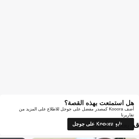
هل استمتعت بهذه القصة؟
أضف Kooora كمصدر مفضل على جوجل للاطلاع على المزيد من
تقاريرنا
قد يعجبك أيضاً
تابع Kooora على جوجل