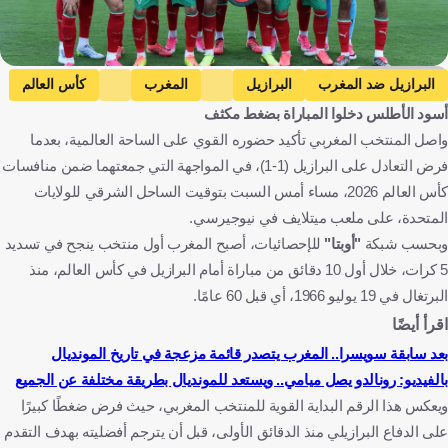
Getty Images
البرازيل ضد المغرب
البرازيل
المغرب
كأس العالم
أسود الأطلس دخلوا المباراة بضغط مكثف
البرتغال
البرازيل
المغرب
الولايات المتحدة
البرتغال
واصل المنتخب المغربي تأكيد حضوره القوي على الساحة العالمية، بعدما
كرة قدم
فرض التعادل على البرازيل (1-1)، في المواجهة التي جمعتهما ضمن منافسات
كأس العالم 2026، مساء أمس السبت بتوقيت الساحل الشرقي للولايات
المتحدة، على ملعب ميتلايف في نيوجيرسي.
وبحسب شبكة
"أوبتا"
للإحصائيات، أصبح المغرب أول منتخب ينجح في تسديد
5 كرات، خلال أول 10 دقائق من مباراة أمام البرازيل في كأس العالم، منذ
البرتغال في 19 يوليو 1966، أي قبل 60 عامًا.
اقرأ أيضًا
بعد سابقة سويسرا.. المغرب يتصدر قائمة مزعجة في تاريخ المونديال
بالفيديو: رونالدو يصل ميامي.. ويستعد للمونديال بطريقة مختلفة عن الجميع
ويعكس هذا الرقم البداية القوية للمنتخب المغربي، حيث فرض ضغطًا كبيرًا
على الدفاع البرازيلي منذ الدقائق الأولى، قبل أن يترجم أفضليته بهدف التقدم