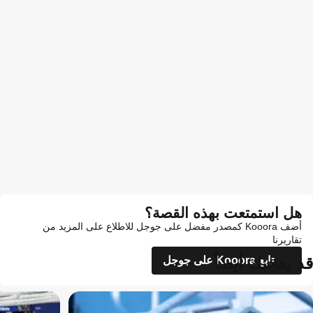
هل استمتعت بهذه القصة؟
أضف Kooora كمصدر مفضل على جوجل للاطلاع على المزيد من
تقاريرنا
قد يعجبك أيضاً
تابع Kooora على جوجل