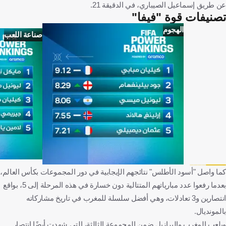
عن طريق إسماعيل الصيباري، في الدقيقة 21.
تصنيفات قوة "فيفا"
الهجوم
صناعة اللعب
كما واصل "أسود الأطلس" نتائجهم الإيجابية في دور المجموعات بكأس العالم،
بعدما رفعوا عدد مبارياتهم المتتالية دون خسارة في هذه المرحلة إلى 5، بواقع
انتصارين و3 تعادلات، وهي أفضل سلسلة للمغرب في تاريخ مشاركاته
بالمونديال.
ويلعب المغرب والبرازيل ضمن المجموعة الثالثة، التي شهدت أيضًا انتصار