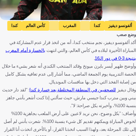
Getty Images
ألفونسو ديفيز
كندا
المغرب
كأس العالم
كندا
وضع صعب
المغرب
كرة قدم
أكد ألفونسو ديفيز، نجم منتخب كندا، أنه من اتخذ قرار عدم المشاركة في
المباراة الأخيرة لبلاده في كأس العالم، والتي انتهت
بالخسارة أمام المغرب
بنتيجة 3-0 في دور الـ16
.
وأوضح ظهير أيسر بايرن ميونخ وقائد المنتخب الكندي أنه شعر بشيء ما خلال
الحصة التدريبية يوم الجمعة الماضي، مما أشار إلى عدم تعافيه بشكل كامل
من إصابة الفخذ التي دخل بها منافسات المونديال.
وقال ديفيز
للصحفيين في المنطقة المختلطة بعد خسارة كندا
: "لقد دار حديث
بيني وبين مدرب كندا جيسي مارش، حيث سألني إذا كنت أشعر بأنني جاهز
بنسبة 100%، وأخبرته بكل صراحة: لا".
وأضاف: "بكل وضوح، نحن نريد لاعبين على أرض الملعب بجاهزية 100%
لخوض المباراة ويمكنهم تقديم كل شيء بنسبة 100%. شعرت بأنني لم أصل
إلى تلك المرحلة بعد، ولهذا السبب اتخذنا القرار، أو بالأحرى اتخذت أنا القرار