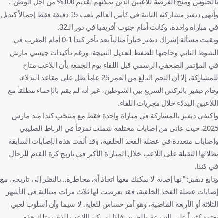
بالجلوس ومنح الفرصة للاعبين الذين يمكنهم تقديم 100% من أجل الوطن".
وأنهى ديفيز مشاركته الثانية في كأس العالم بلعب 15 دقيقة فقط إجمالاً كبديل
في مباراة واحدة، وكانت أمام جنوب أفريقيا في دور الـ32.
وبقيت مسألة إشراك ديفيز خياراً مثالياً بعد تأخر كندا 1-0 أمام المغرب في
الشوط الثاني وحاجتها للضغط لتعديل النتيجة، ورغم تأكيدات جيسي مارش
في المؤتمر الصحفي الرسمي قبل اللقاء يوم الجمعة بأن اللاعب متاح
للمشاركة، إلا أن النجم البالغ من العمر 25 عاماً ظل على مقاعد البدلاء.
وقام ديفيز بالركض السريع بين الشوطين، غير أنه لم يقم بالإحماء مطلقاً مع
اللاعبين البدلاء خلال مجريات اللقاء.
واكتفى ديفيز بالمشاركة في مباراة واحدة فقط مع منتخب كندا منذ مارس
2025، حيث عانى من إصابات مختلفة شملت تمزقاً في الرباط الصليبي
وإصابات متعددة في عضلة الفخذ الخلفية، وقد ألقت هذه الإصابات السابقة
بظلالها الثقيلة على اللاعب خلال المباراة الأكبر في تاريخ كرة القدم للرجال
في كندا.
وتابع ديفيز: "إنها إصابة لا يمكنك معها اتخاذ أي مخاطرة.. بالنظر إلى تاريخي مع
إصابات عضلة الفخذ الخلفية، فقد تعرضت لها ثلاث مرات متتالية في الأشهر
الثلاثة أو الأربعة الماضية، وهو أمر حساس للغاية. لا سيما وأن أسلوب لعبي
يعتمد كثيراً على السرعة والجري، فإذا لم يكن اللاعب الذي يمتلك هذه