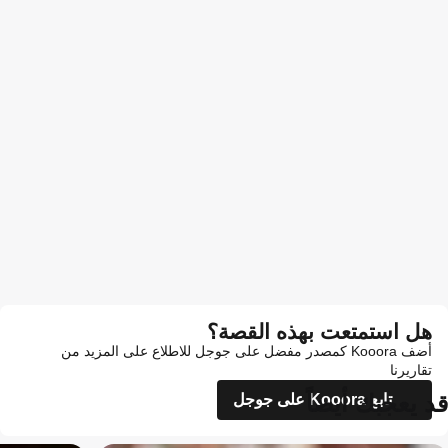
هل استمتعت بهذه القصة؟
أضف Kooora كمصدر مفضل على جوجل للاطلاع على المزيد من
تقاريرنا
قد يعجبك أيضاً
تابع Kooora على جوجل