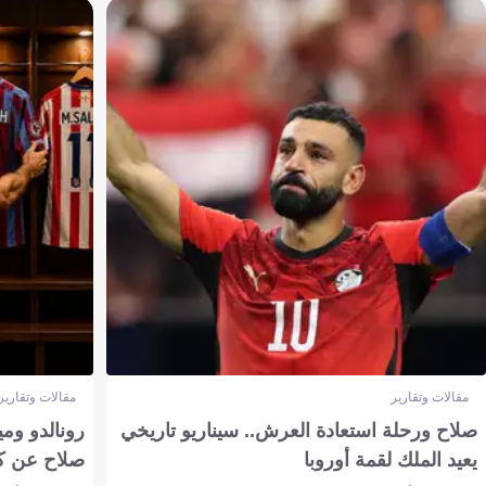
مقالات وتقارير
مقالات وتقارير
صلاح ورحلة استعادة العرش.. سيناريو تاريخي
رونالدو وم
يعيد الملك لقمة أوروبا
صلاح عن ك