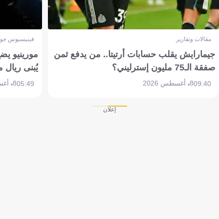
مقالات وتقارير
فينيسيوس جون
جيمارايش يقلب حسابات أرتيتا.. من يدفع ثمن
مورينيو يض
صفقة الـ75 مليون إسترليني؟
يُبنى ريال 
8 أغسطس 2026
8 أغسطس 2026
05:49
09:40
إعلان