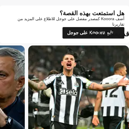
هل استمتعت بهذه القصة؟
أضف Kooora كمصدر مفضل على جوجل للاطلاع على المزيد من
تقاريرنا
قد يعجبك أيضاً
تابع Kooora على جوجل