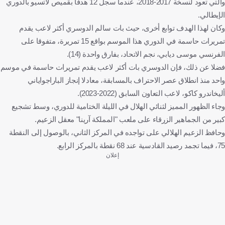
والتي تعود لنسخة 2017-2018، عندما سجل 12 هدفا بقميص لاتسيو بالدوري
الإيطالي.
وكان لهذا الهدف توابع أخرى، حيث بات سالم الدوسري أكثر لاعب يقدم
تمريرات حاسمة في الدوري هذا الموسم بواقع 15 تمريرة، متفوقا على
الفرنسي موسى ديابي، نجم الاتحاد، بفارق واحدة (14).
فضلا عن ذلك، فإن الدوسري بات أكثر لاعب يقدم تمريرات حاسمة في موسم
واحد منذ انطلاق عصر الاحتراف بالمسابقة، معادلا إنجاز الباراجواياني
أليخاندرو كاكو، لاعب التعاون السابق (2022-2023).
وجاء الظهور المميز لثنائي الهلال في الليلة الختامية للدوري، وسط تشجيع
كبير من الجماهير الزرقاء على ملعب "المملكة آرينا" معقل الزعيم.
وحافظ الزعيم الهلالي على تواجده في المركز الثاني، بالوصول إلى النقطة
75، فيما تجمد رصيد القادسية عند 68 نقطة بالمركز الرابع.
إعلان