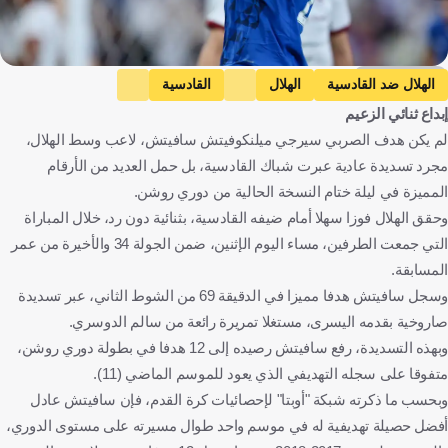
Getty Images
الهلال ضد القادسية
الهلال
القادسية
إبداع ثنائي الزعيم
دوري روشن السعودي
سيرجي ميلينكوفيتش سافيتش
لم يكن هدف الصربي سيرجي ميلنكوفيتش سافيتش، لاعب وسط الهلال،
سالم الدوسري
المملكة العربية السعودية
صربيا
كرة قدم
مجرد تسديدة عادية عبرت شباك القادسية، بل حمل العديد من الأرقام
المميزة في ليلة ختام النسخة الحالية من دوري روشن.
وحقق الهلال فوزا سهلا أمام ضيفه القادسية، بثنائية دون رد، خلال المباراة
التي جمعت الطرفين، مساء اليوم الإثنين، ضمن الجولة 34 والأخيرة من عمر
المسابقة.
وسجل سافيتش هدفا مميزا في الدقيقة 69 من الشوط الثاني، عبر تسديدة
صاروخية بقدمه اليسرى، مستغلا تمريرة رائعة من سالم الدوسري.
وبهذه التسديدة، رفع سافيتش رصيده إلى 12 هدفا في بطولة دوري روشن،
متفوقا على سجله التهديفي الذي يعود للموسم الماضي (11).
وبحسب ما ذكرته شبكة "أوبتا" لإحصائيات كرة القدم، فإن سافيتش عادل
أفضل حصيلة تهديفية له في موسم واحد طوال مسيرته على مستوى الدوري،