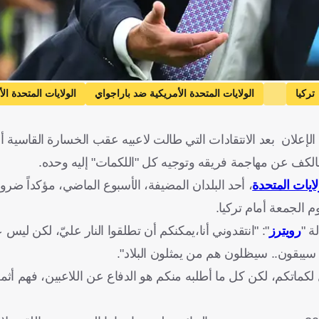
تركيا
الولايات المتحدة الأمريكية ضد باراجواي
الولايات المتحدة ال
لان بعد الانتقادات التي طالت لاعبيه عقب الخسارة القاسية أما
بالكف عن مهاجمة فريقه وتوجيه كل "اللكمات" إليه وحده.
، أحد البلدان المضيفة، الأسبوع الماضي، مؤكداً ضرو
الجمعة أمام تركيا.
ة "
رويترز
": "انتقدوني أنا،يمكنكم أن تطلقوا النار عليّ، لكن ليس 
 سيبقون.. سيظلون هم من يمثلون البلاد".
ماتكم، لكن كل ما أطلبه منكم هو الدفاع عن اللاعبين، فهم أثمن