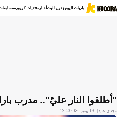
مباريات اليوم
جدول البث
أخبار
منتديات كووورة
مسابقات
"أطلقوا النار عليّ".. مدرب با
مجدي عبيد
19 يونيو 2026
12:43