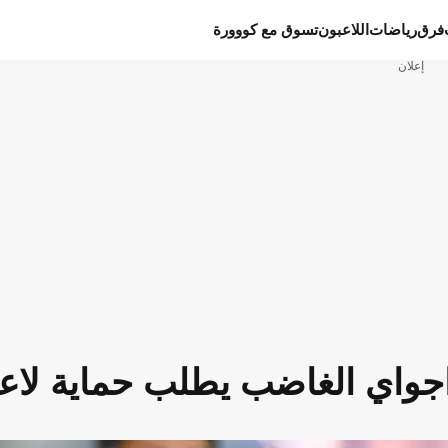
فرق
رياضات
اللاعبون
تسوق مع كووورة
إعلان
راجواي الغاضب يطلب حماية لاعب