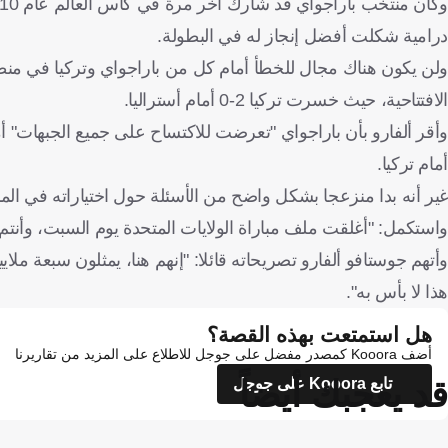
درامية شكلت أفضل إنجاز له في البطولة.
ولن يكون هناك مجال للخطأ أمام كل من باراجواي وتركيا في منطق
الافتتاحية، حيث خسرت تركيا 2-0 أمام أستراليا.
وأقر ألفارو بأن باراجواي "تعرضت للاكتساح على جميع الجبهات" أم
أمام تركيا.
غير أنه بدا منزعجا بشكل واضح من الأسئلة حول اختياراته في الم
واستكمل: "أغلقت ملف مباراة الولايات المتحدة يوم السبت، وأنتم تعي
وأتهم جوستافو ألفارو تصريحاته قائلا: "إنهم هنا، يمثلون سبعة م
هذا لا بأس به".
هل استمتعت بهذه القصة؟
أضف Kooora كمصدر مفضل على جوجل للاطلاع على المزيد من تقاريرنا
قد يعجبك أيضاً
تابع Kooora على جوجل