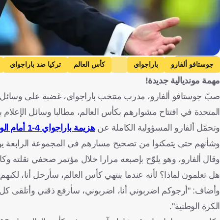
Getty Images
جوستافو ألفارو
باراجواي
كأس العالم
تركيا ضد باراجواي
مهمة مونديالية جديدة!
الأرجنتين
باراغواي
تركيا
الولايات المتحدة
كرة قدم
صبّ جوستافو ألفارو، مدرب منتخب باراجواي، غضبه على وسائل الإع
المتحدة في افتتاح مشوارهم بكأس العالم، مطالبا وسائل الإعلام 
وتحمّل ألفارو المسؤولية الكاملة عن
هزيمة باراجواي 4-1 أمام الولايات المتحدة
وشأنهم حتى يتمكنوا من تصحيح مسارهم في المجموعة الرابعة يوم 
وقال ألفارو، وهو يلوّح بإصبعه مرارا خلال مؤتمر صحفي نقلته وكال
هل تعلمون لماذا؟ لأنه عندما ينتهي كأس العالم، سأرحل أنا، لكنهم
وأضاف: "أرجوكم اضربوني أنا، اضربوني، سأرفع ذقني وأتلقى كل لك
الكرة الوطنية".