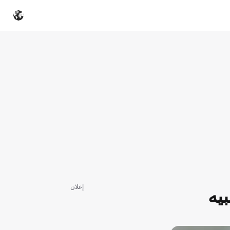
إعلان
يه