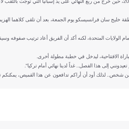
وكان منتخب باراجواي قد شارك آخر مرة في كأس العالم عام 2010، حين خرج من ربع النهائي على يد إسبانيا التي توجت
ة خليج سان فرانسيسكو يوم الجمعة، بعد أن تلقى كلاهما الهزيم
ام الولايات المتحدة، لكنه أكد أن الفريق أعاد ترتيب صفوفه وسيق
باراة الافتتاحية، ليدخل في خطبة مطولة أخرى.
دونني إلى هذا الفصل.. غداً لدينا نهائي أمام تركيا".
لايين شخص.. لذلك أود أن أراكم تدافعون عن هذا القميص، يمكنكم 