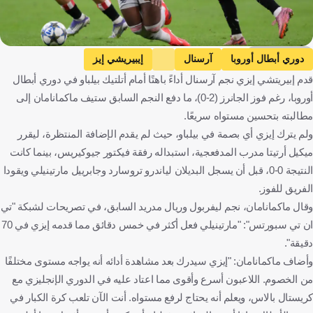
Getty Images
دوري أبطال أوروبا
آرسنال
إيبيريشي إيز
قدم إبيريتشي إيزي نجم آرسنال أداءً باهتًا أمام أتلتيك بيلباو في دوري أبطال
ستيف مكمانامان
إنجلترا
كرة قدم
أوروبا، رغم فوز الجانرز (2-0)، ما دفع النجم السابق ستيف ماكمانامان إلى
مطالبته بتحسين مستواه سريعًا.
ولم يترك إيزي أي بصمة في بيلباو، حيث لم يقدم الإضافة المنتظرة، ليقرر
ميكيل أرتيتا مدرب المدفعجية، استبداله رفقة فيكتور جيوكيريس، بينما كانت
النتيجة 0-0، قبل أن يسجل البديلان لياندرو تروسارد وجابرييل مارتينيلي ويقودا
الفريق للفوز.
وقال ماكمانامان، نجم ليفربول وريال مدريد السابق، في تصريحات لشبكة "تي
ان تي سبورتس": "مارتينيلي فعل أكثر في خمس دقائق مما قدمه إيزي في 70
دقيقة".
وأضاف ماكمانامان: "إيزي سيدرك بعد مشاهدة أدائه أنه يواجه مستوى مختلفًا
من الخصوم. اللاعبون أسرع وأقوى مما اعتاد عليه في الدوري الإنجليزي مع
كريستال بالاس، ويعلم أنه يحتاج لرفع مستواه. أنت الآن تلعب كرة الكبار في