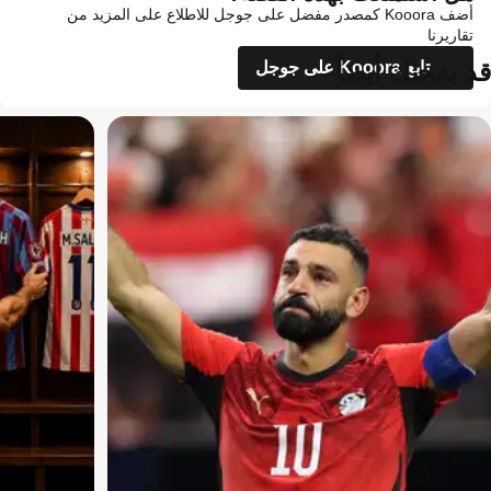
أضف Kooora كمصدر مفضل على جوجل للاطلاع على المزيد من
تقاريرنا
قد يعجبك أيضاً
تابع Kooora على جوجل