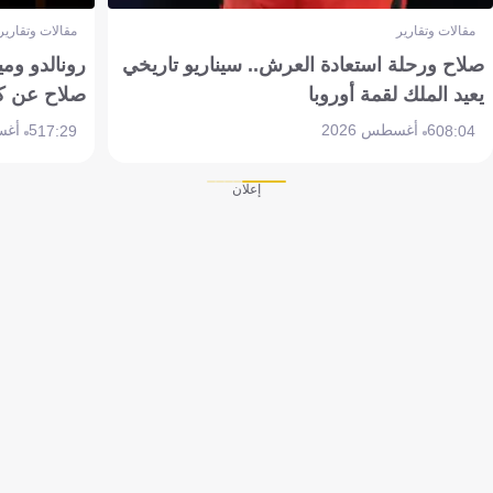
مقالات وتقارير
مقالات وتقارير
صلاح ورحلة استعادة العرش.. سيناريو تاريخي
رونالدو وم
يعيد الملك لقمة أوروبا
صلاح عن ك
6 أغسطس 2026
5 أغسطس 2026
17:29
08:04
إعلان