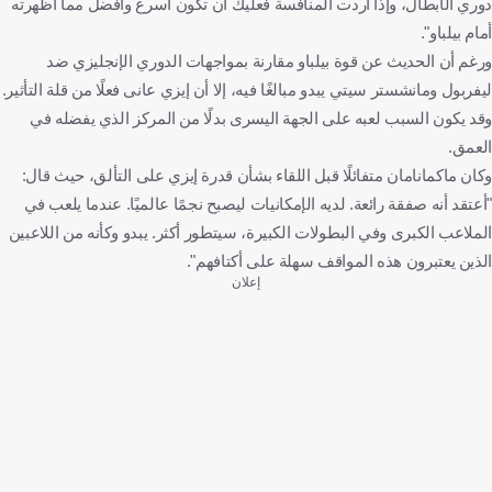
دوري الأبطال، وإذا أردت المنافسة فعليك أن تكون أسرع وأفضل مما أظهرته
أمام بيلباو".
ورغم أن الحديث عن قوة بيلباو مقارنة بمواجهات الدوري الإنجليزي ضد
ليفربول ومانشستر سيتي يبدو مبالغًا فيه، إلا أن إيزي عانى فعلًا من قلة التأثير.
وقد يكون السبب لعبه على الجهة اليسرى بدلًا من المركز الذي يفضله في
العمق.
وكان ماكمانامان متفائلًا قبل اللقاء بشأن قدرة إيزي على التألق، حيث قال:
"أعتقد أنه صفقة رائعة. لديه الإمكانيات ليصبح نجمًا عالميًا. عندما يلعب في
الملاعب الكبرى وفي البطولات الكبيرة، سيتطور أكثر. يبدو وكأنه من اللاعبين
الذين يعتبرون هذه المواقف سهلة على أكتافهم".
إعلان