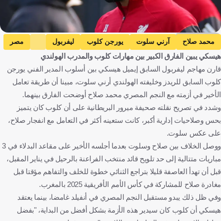
Getty Images
محمد صلاح
آرني سلوت
يورجن كلوب
ليفربول
مصر
هيسكي يبين الفارق الكبير بين مهارات كلوب والمدرب الهولندي
هولندا
ألمانيا
إنجلترا
كرة قدم
قارن مهاجم ليفربول السابق إيميل هيسكي بين أسلوب المدير الفني يورجن
كلوب السابق للريدز وخليفته الهولندي أرني سلوت، مبينا أن طريقة تعامل
الأخير في أزمته مع النجم المصري محمد صلاح أوضحت الفارق بينهما.
وشدد في تصريح نقلته صحيفة ميرور البريطانية على أن كلوب كان يتميز
بحس وصلاحيات إدارية أكبر، كانت ستعينه أكثر في التعامل مع انفجار صلاح،
على عكس سلوت.
ووصل الخلاف بين صلاح وسلوت بعدما أجلسه الأخير على مقاعد البدلاء في 3
مباريات متتالية إلى حد تلويح قائد منتخب الفراعنة بالرحيل في يناير المقبل،
قبل أن تهدأ العاصفة قليلا بتراجع الثنائي خطوة للخلف والتفاهم مؤقتا قبل
مغادرة صلاح للمشاركة في كأس الأمم الأفريقية 2025 بالمغرب.
وفي ظل ذلك يبدو مستقبل النجم المصري في أنفيلد غامضا، بينما يعتقد
هيسكي أن كلوب كان سيدير هذه الأزمة بشكل أفضل من البداية، "بفضل