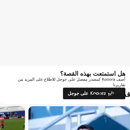
هل استمتعت بهذه القصة؟
أضف Kooora كمصدر مفضل على جوجل للاطلاع على المزيد من
تقاريرنا
قد يعجبك أيضاً
تابع Kooora على جوجل