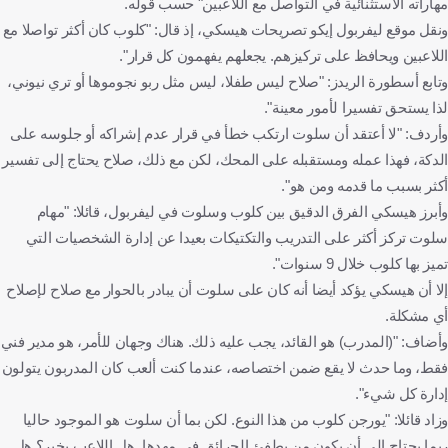
مهاراته الاستثنائية في التواصل مع اللاعبين" حسب قوله.
ونقل موقع ليفربول إيكو تصريحات هيسكي، إذ قال: "كلوب كان أكثر تواصلا مع
اللاعبين ويحافظ على تركيزهم. يجعلهم يفهمون كل قرار".
وتابع أسطورة الريدز: "صلاح ليس طفلا، ليس مثل ربو نجوموها أو تري نيوني،
لذا يستحق تفسيرا لأمور معينة".
وأردف: "لا أعتقد أن سلوت ارتكب خطأ في قرار عدم إشراكه أو جلوسه على
الدكة، فهذا عمله ومستقبله على المحك، لكن مع ذلك، صلاح يحتاج إلى تفسير
أكثر بسبب ما قدمه ومن هو".
وأبرز هيسكي الفرق الدقيق بين كلوب وسلوت في ليفربول، قائلا: "مهام
سلوت تركز أكثر على التدريب والتكتيكات بعيدا عن إدارة الشخصيات التي
تميز بها كلوب خلال 9 سنوات".
إلا أن هيسكي يؤكد أيضا أنه كان على سلوت أن يبادر بالحوار مع صلاح لإصلاح
أي مشكلة.
وأضاف: "(المدرب) هو القائد، يجب عليه ذلك. هناك وجهان للأمر، هو مدير فني
فقط، وما حدث لا يقع ضمن اختصاصه، عندما كنت ألعب كان المدربون يتولون
إدارة كل شيء".
وزاد قائلا: "يورجن كلوب من هذا النوع. لكن بما أن سلوت هو الموجود حاليا
ربما يحتاج إلى أن يكون من يطفئ الحرائق في مهدها. هل اللاعب بخير؟ هل