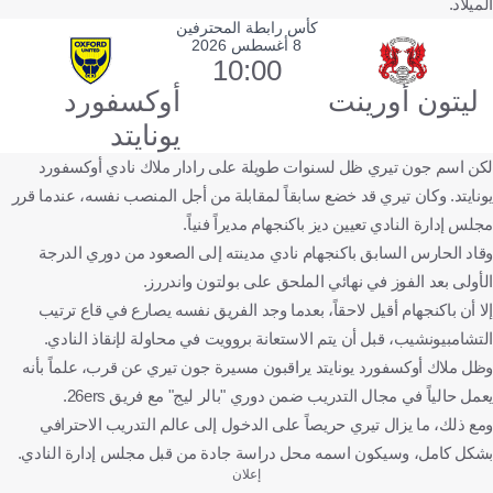
الميلاد.
كأس رابطة المحترفين
8 أغسطس 2026
10:00
ليتون أورينت
أوكسفورد
يونايتد
لكن اسم جون تيري ظل لسنوات طويلة على رادار ملاك نادي أوكسفورد
يونايتد. وكان تيري قد خضع سابقاً لمقابلة من أجل المنصب نفسه، عندما قرر
مجلس إدارة النادي تعيين ديز باكنجهام مديراً فنياً.
وقاد الحارس السابق باكنجهام نادي مدينته إلى الصعود من دوري الدرجة
الأولى بعد الفوز في نهائي الملحق على بولتون واندررز.
إلا أن باكنجهام أقيل لاحقاً، بعدما وجد الفريق نفسه يصارع في قاع ترتيب
التشامبيونشيب، قبل أن يتم الاستعانة بروويت في محاولة لإنقاذ النادي.
وظل ملاك أوكسفورد يونايتد يراقبون مسيرة جون تيري عن قرب، علماً بأنه
يعمل حالياً في مجال التدريب ضمن دوري "بالر ليج" مع فريق 26ers.
ومع ذلك، ما يزال تيري حريصاً على الدخول إلى عالم التدريب الاحترافي
بشكل كامل، وسيكون اسمه محل دراسة جادة من قبل مجلس إدارة النادي.
إعلان