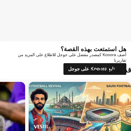
هل استمتعت بهذه القصة؟
أضف Kooora كمصدر مفضل على جوجل للاطلاع على المزيد من
تقاريرنا
قد يعجبك أيضاً
تابع Kooora على جوجل