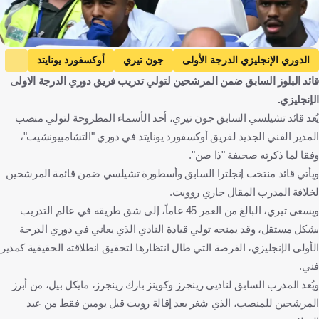
Getty Images
الدوري الإنجليزي الدرجة الأولى
جون تيري
أوكسفورد يونايتد
قائد البلوز السابق ضمن المرشحين لتولي تدريب فريق دوري الدرجة الاولى
إنجلترا
كرة قدم
الإنجليزي.
يُعد قائد تشيلسي السابق جون تيري، أحد الأسماء المطروحة لتولي منصب
المدير الفني الجديد لفريق أوكسفورد يونايتد في دوري "التشامبيونشيب"،
وفقا لما ذكرته صحيفة "ذا صن".
ويأتي قائد منتخب إنجلترا السابق وأسطورة تشيلسي ضمن قائمة المرشحين
لخلافة المدرب المقال جاري روويت.
ويسعى تيري، البالغ من العمر 45 عاماً، إلى شق طريقه في عالم التدريب
بشكل مستقل، وقد يمنحه تولي قيادة النادي الذي يعاني في دوري الدرجة
الأولى الإنجليزي، الفرصة التي طال انتظارها لتحقيق انطلاقته الحقيقية كمدير
فني.
ويُعد المدرب السابق لناديي رينجرز وكوينز بارك رينجرز، مايكل بيل، من أبرز
المرشحين للمنصب، الذي شغر بعد إقالة رويت قبل يومين فقط من عيد