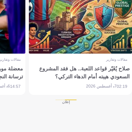
مقالات وتقارير
مقالات وتقارير
صلاح يُغَيّر قواعد اللعبة.. هل فقد المشروع
معضلة مورين
السعودي هيبته أمام الدهاء التركي؟
ترسانة النج
7 أغسطس 2026
6 أغسطس 2026
14:57
02:19
إعلان