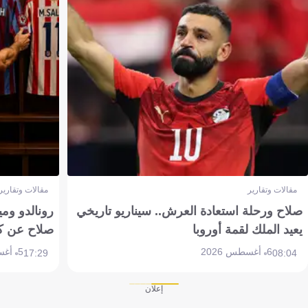
مقالات وتقارير
مقالات وتقارير
صلاح ورحلة استعادة العرش.. سيناريو تاريخي
رونالدو وم
يعيد الملك لقمة أوروبا
صلاح عن ك
6 أغسطس 2026
5 أغسطس 2026
17:29
08:04
إعلان