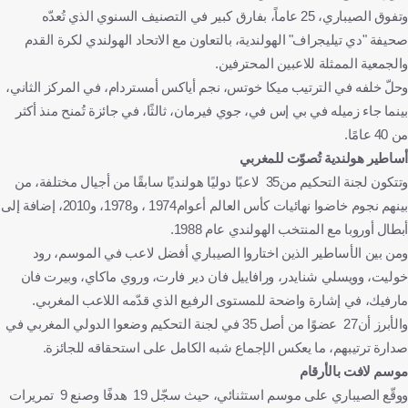
وتفوق الصيباري، 25 عاماً، بفارق كبير في التصنيف السنوي الذي تُعدّه
صحيفة "دي تيليجراف" الهولندية، بالتعاون مع الاتحاد الهولندي لكرة القدم
والجمعية الممثلة للاعبين المحترفين.
وحلّ خلفه في الترتيب ميكا خوتس، نجم أياكس أمستردام، في المركز الثاني،
بينما جاء زميله في بي إس في، جوي فيرمان، ثالثًا، في جائزة تُمنح منذ أكثر
من 40 عامًا.
أساطير هولندية تُصوّت للمغربي
وتتكون لجنة التحكيم من35 لاعبًا دوليًا هولنديًا سابقًا من أجيال مختلفة، من
بينهم نجوم خاضوا نهائيات كأس العالم أعوام1974 ، و1978، و2010، إضافة إلى
أبطال أوروبا مع المنتخب الهولندي عام 1988.
ومن بين الأساطير الذين اختاروا الصيباري أفضل لاعب في الموسم، رود
خوليت، وويسلي شنايدر، ورافاييل فان دير فارت، وروي ماكاي، وبيرت فان
مارفيك، في إشارة واضحة للمستوى الرفيع الذي قدّمه اللاعب المغربي.
والأبرز أن27 عضوًا من أصل 35 في لجنة التحكيم وضعوا الدولي المغربي في
صدارة ترتيبهم، ما يعكس الإجماع شبه الكامل على استحقاقه للجائزة.
موسم لافت بالأرقام
ووقّع الصيباري على موسم استثنائي، حيث سجّل 19 هدفًا وصنع 9 تمريرات