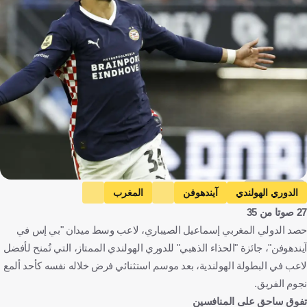
Getty Images
الدوري الهولندي
آيندهوفن
المغرب
27 صوتا من 35
إسماعيل صيباري
هولندا
المغرب
كرة قدم
حصد الدولي المغربي إسماعيل الصيباري، لاعب وسط ميدان "بي إس في
آيندهوفن"، جائزة "الحذاء الذهبي" للدوري الهولندي الممتاز، التي تُمنح لأفضل
لاعب في البطولة الهولندية، بعد موسم استثنائي فرض خلاله نفسه كأحد ألمع
نجوم الفريق.
تفوق ساحق على المنافسين