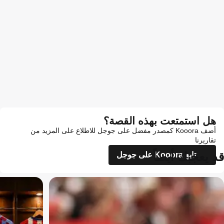
هل استمتعت بهذه القصة؟
أضف Kooora كمصدر مفضل على جوجل للاطلاع على المزيد من
تقاريرنا
قد يعجبك أيضاً
تابع Kooora على جوجل