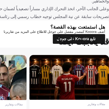
والجماهير.
وعلى الجانب الآخر، اتخذ التحرك الإداري مساراً تصعيدياً لضمان 
تصريحات سابقة عن نية المجلس توجيه خطاب رسمي إلى رئاسة ال
هل استمتعت بهذه القصة؟
أضف Kooora كمصدر مفضل على جوجل للاطلاع على المزيد من تقاريرنا
قد يعجبك أيضاً
تابع Kooora على جوجل
مقالات وتقارير
مقالات وتقارير