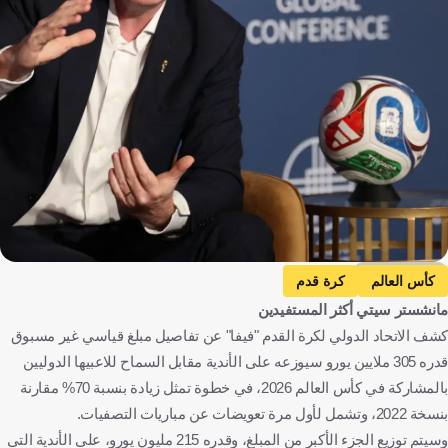
Getty Images
كأس العالم
كرة قدم
مانشستر سيتي أكثر المستفيدين
كشف الاتحاد الدولي لكرة القدم "فيفا" عن تفاصيل مبلغ قياسي غير مسبوق
قدره 305 ملايين يورو سيوزعه على الأندية مقابل السماح للاعبيها الدوليين
بالمشاركة في كأس العالم 2026، في خطوة تمثل زيادة بنسبة 70% مقارنة
بنسخة 2022، وتشمل لأول مرة تعويضات عن مباريات التصفيات.
وسيتم توزيع الجزء الأكبر من المبلغ، وقدره 215 مليون يورو، على الأندية التي