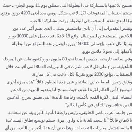
تسمح للاعبيها بالمشاركة في البطولة التي تنطلق يوم 11 يونيو الجاري، حيث
سيتم احتساب المدفوعات لكل لاعب بشكل يومي بحد أدنى 4200 يورو، يرتفع
تبعًا لمدى تقدم المنتخب في البطولة ووقت مشاركة اللاعب.
وتشير التقديرات إلى أن نادي مانشستر سيتي، الذي يضم أكبر عدد من
اللاعبين المستدعين للمونديال بواقع 19 لاعبًا، قد يحصل على 10000 يورو
يوميًا لكل لاعب بإجمالي 190000 يورو، ليصل ربحه المتوقع من البطولة
بأكملها إلى نحو 6 ملايين يورو.
وفي سابقة تاريخية، خصص الفيفا نحو 80 مليون يورو كتعويضات عن المرحلة
التأهيلية، توزع على كل لاعب شارك في المباريات الـ905 التي أقيمت خلال
التصفيات، بواقع 2000 يورو تقريبًا لكل لاعب في كل مباراة.
وعلق رئيس الفيفا جياني إنفانتينو على هذه الخطوة قائلاً: "هذه ميزة أخرى
لتوسيع كأس العالم لكرة القدم، حيث تسمح لنا بتقديم المزيد من الدعم
للنظام البيئي لكرة القدم بأكمله، وخاصة للأندية التي تطلق سراح اللاعبين
الذين يتنافسون للتألق في كأس العالم".
من جانبه، أعرب ناصر الخليفي، رئيس رابطة الأندية الأوروبية، عن سعادته
بالاتفاق قائلاً: "أنا سعيد للغاية بأنه ولأول مرة، سيتم توسيع نطاق المساعدة
المالية لتشمل مباريات التصفيات. وهذا يعني أن عددًا أكبر من الأندية من أي