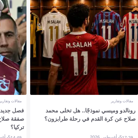
مقالات وتقارير
مقالات وتقارير
رونالدو وميسي نموذجًا.. هل تخلى محمد
فصل جديد بم
صلاح عن كرة القدم في رحلة طرابزون؟
صفقة صلاح
تركيا؟
5 أغسطس 2026
5 أغسطس 2026
14:49
17:29