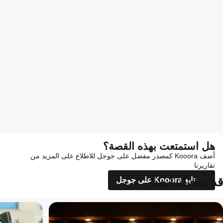
هل استمتعت بهذه القصة؟
أضف Kooora كمصدر مفضل على جوجل للاطلاع على المزيد من
تقاريرنا
قد يعجبك أيضاً
تابع Kooora على جوجل