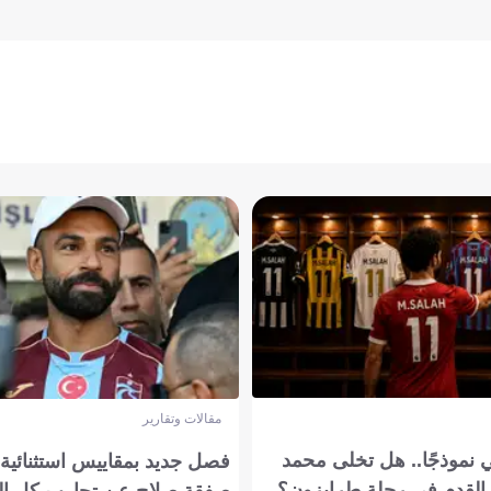
مقالات وتقارير
 نموذجًا.. هل تخلى محمد
فصل جديد بمقاييس استثنائية..
القدم في رحلة طرابزون؟
صفقة صلاح عن تجارب كل ال