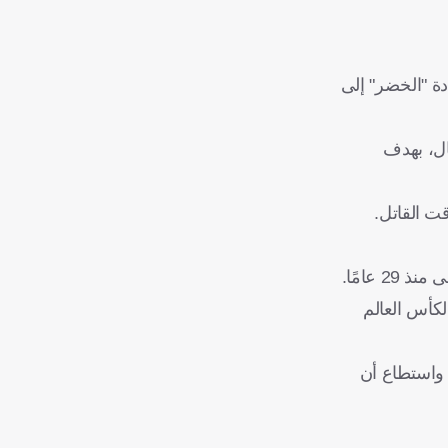
عادة "الخضر" إلى
م السنغال، بهدف
ت القاتل.
 عامًا.
لكأس العالم
لجارية، واستطاع أن