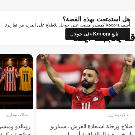
هل استمتعت بهذه القصة؟
أضف Kooora كمصدر مفضل على جوجل للاطلاع على المزيد من تقاريرنا
قد يعجبك أيضاً
تابع Kooora على جوجل
مقالات وتقارير
مقالات وتقارير
صلاح ورحلة استعادة العرش.. سيناريو
رونالدو وميسي
تاريخي يعيد الملك لقمة أوروبا
صلاح عن كرة 