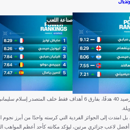
نديال
صناعة اللعب
كما أنه أنهى مسيرته ثانيًا في قائمة الهدافين التاريخيين للمنتخب برصيد 40 هدفًا، بفارق 6 أهداف فقط خلف ال
لة.
امتدت إلى الجوائز الفردية التي كرسته واحدًا من أبرز نجوم ال
أفضل لاعب جزائري مرتين، ليؤكد مكانته كأحد أعظم المواهب التي