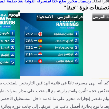
اقرأ أيضًا..
رسميًا.. محرز يضع حدًا لمسيرته الدولية بعد صدمة المو
تصنيفات قوة "فيفا"
الهجوم
ة المرمى
حراسة المرمى – الاستحواذ
تعكس حجم تأثيره واستمراريته مع المنتخب على مدار سنوات طوي
ولم تقتصر إنجازات محرز على ما قدمه داخل المستطيل الأخضر، بل 
بعدما توج بجائزة أفضل لاعب في إفريقيا، إلى جانب فوزه بجائزة 