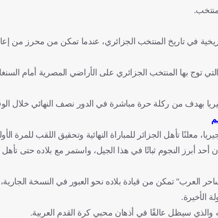
لمنتخب.
اللحظات التاريخية في تاريخ المنتخب الجزائري، عندما تمكن من محرز من إ
يث هنا عن إنجاز التتويج بلقب كأس الأمم الأفريقية 2019، والتي توج بها المنتخب الجزائري على الأراضي المصرية أما
جيريا بهدف من ركلة حرة مباشرة في الدور نصف النهائي خلال الوق
م
ًا تأهل الجزائر للمباراة النهائية وتحقيق اللقب للمرة الأولى منذ 29
أحد أبرز النجوم ثباتًا في هذا الجيل، واستمر مع بلاده حتى تأهل 
وا في التأهل خلال نسختي 2018 و2022، لكن "ساحر العرب" تمكن من قيادة بلاده نحو العبور في النسخة ا
ة الأخيرة.
والذي سيظل عالقًا في أذهان محبي كرة القدم العربية.