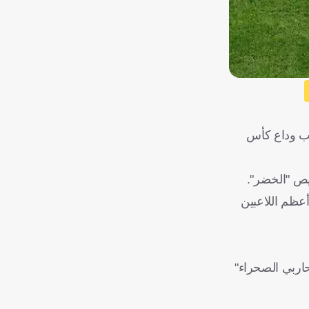
قب وداع كأس
ي الصحراء"، فهو أحد أعظم اللاعبين
حاربي الصحراء"