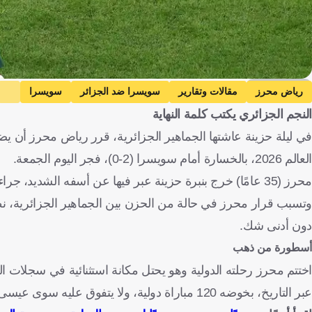
Getty Images
رياض محرز
مقالات وتقارير
سويسرا ضد الجزائر
سويسرا
النجم الجزائري يكتب كلمة النهاية
في ليلة حزينة عاشتها الجماهير الجزائرية، قرر رياض محرز أن ي
العالم 2026، بالخسارة أمام سويسرا (2-0)، فجر اليوم الجمعة.
محرز (35 عامًا) خرج بنبرة حزينة عبر فيها عن أسفه الشديد، جراء الخروج المونديالي، معلنًا أن مباراة سويسرا كانت الأخيرة له بقميص "الخضر".
دون أدنى شك.
أسطورة من ذهب
اختتم محرز رحلته الدولية وهو يحتل مكانة استثنائية في سجلات ال
عبر التاريخ، بخوضه 120 مباراة دولية، ولا يتفوق عليه سوى عيسى ماندي صاحب الرقم القياسي بـ123 مباراة.