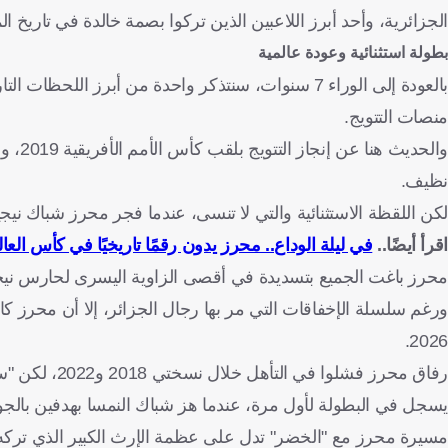
الجزائرية، وأحد أبرز اللاعبين الذين تركوا بصمة خالدة في تاريخ ا
بطولة استثنائية وعودة عالمية
بالعودة إلى الوراء 7 سنوات، سنتذكر واحدة من أبرز 
منصات التتويج.
والحد
نظيف.
لكن اللقظة الاستثنائية والتي لا تنسى، عندما فجر محرز شباك ني
اقرأ أيضًا..
في ليلة الوداع.. محرز يدون رقمًا تاريخيًا في كأس العال
محرز باغت الجميع بتسديدة في أقصى الزاوية اليسرى لحارس نيجيريا، معلن
ورغم سلسلة الإخفاقات التي مر بها رجال الجزائر، إلا أن محرز كان 
2026.
رفاق محرز فشل
يسجل في البطولة لأول مرة، عندما هز شباك النمسا بهدفين بالجول
مسيرة محرز مع "الخضر" تدل على عظمة الإرث الكبير الذي تركه 