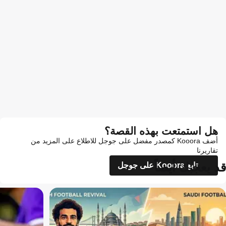
هل استمتعت بهذه القصة؟
أضف Kooora كمصدر مفضل على جوجل للاطلاع على المزيد من
تقاريرنا
قد يعجبك أيضاً
تابع Kooora على جوجل