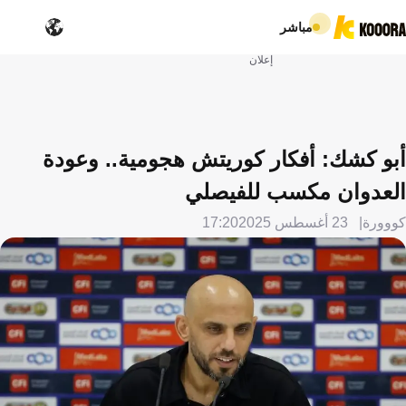
مباشر
إعلان
أبو كشك: أفكار كوريتش هجومية.. وعودة
العدوان مكسب للفيصلي
كووورة
23 أغسطس 2025
17:20