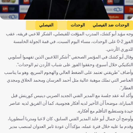
الوحدات ضد الفيصلي
الوحدات
الفيصلي
وجه مؤيد أبو كشك، المدرب المؤقت للفيصلي، الشكر للاعبي فريقه، عقب
الدوري الأردني للمحترفين
الأردن
كرة قدم
الفوز 2-0 على الوحدات، مساء اليوم السبت، في قمة الجولة الخامسة
للدوري الأردني.
وقال أبو كشك في المؤتمر الصحفي "أشكر اللاعبين الذين تفهموا أسلوبي
التكتيكي خلال أسبوع، وحققوا الفوز على شباب الأردن ثم الوحدات".
وأضاف "طريقتي تعتمد على الضغط العالي والهجوم السريع، وهو ما يناسب
العناصر التي تملك موهبة عالية مثل أحمد العرسان ومحمد الحلاق ومجدي
العطار".
وأكد أنه عقد جلسة مع المدير الفني الجديد الصربي دينيس كوريتش قبل
المباراة، موضحاً أن الأخير لديه أفكار هجومية، كما أن الفريق لديه عناصر
جيدة وتستطيع التأقلم مع أفكاره.
وأوضح أن جمال أبو عايد المدير الفني السابق، كان لاعبا ومدربا أسطوريا،
وقدم ما عليه خلال فترة عمله، مؤكداً أن عودة ثامر العدوان لمنصب مدير