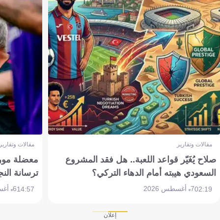
مقالات وتقارير
مقالات وتقارير
صلاح يُغَيّر قواعد اللعبة.. هل فقد المشروع
معضلة مورين
السعودي هيبته أمام الدهاء التركي؟
ترسانة النج
7 أغسطس 2026
6 أغسطس 2026
14:57
02:19
إعلان