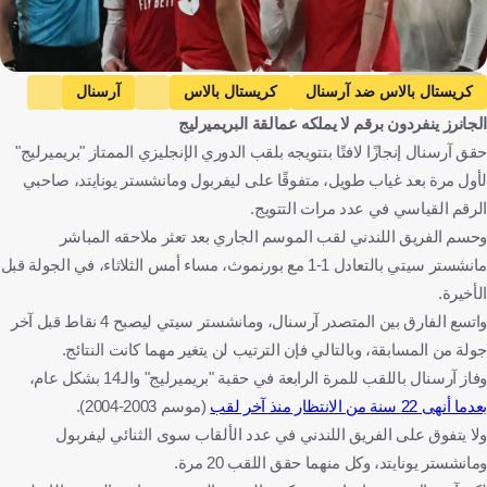
Getty Images
كريستال بالاس ضد آرسنال
كريستال بالاس
آرسنال
الجانرز ينفردون برقم لا يملكه عمالقة البريميرليج
الدوري الإنجليزي الممتاز
بورنموث ضد مانشستر سيتي
حقق آرسنال إنجازًا لافتًا بتتويجه بلقب الدوري الإنجليزي الممتاز "بريميرليج"
بورنموث
مانشستر سيتي
إنجلترا
كرة قدم
لأول مرة بعد غياب طويل، متفوقًا على ليفربول ومانشستر يونايتد، صاحبي
الرقم القياسي في عدد مرات التتويج.
وحسم الفريق اللندني لقب الموسم الجاري بعد تعثر ملاحقه المباشر
مانشستر سيتي بالتعادل 1-1 مع بورنموث، مساء أمس الثلاثاء، في الجولة قبل
الأخيرة.
واتسع الفارق بين المتصدر آرسنال، ومانشستر سيتي ليصبح 4 نقاط قبل آخر
جولة من المسابقة، وبالتالي فإن الترتيب لن يتغير مهما كانت النتائج.
وفاز آرسنال باللقب للمرة الرابعة في حقبة "بريميرليج" والـ14 بشكل عام،
بعدما أنهى 22 سنة من الانتظار منذ آخر لقب
(موسم 2003-2004).
ولا يتفوق على الفريق اللندني في عدد الألقاب سوى الثنائي ليفربول
ومانشستر يونايتد، وكل منهما حقق اللقب 20 مرة.