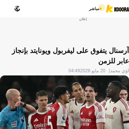
مباشر
إعلان
آرسنال يتفوق على ليفربول ويونايتد بإنجاز
عابر للزمن
لؤي محمد
20 مايو 2026
04:49