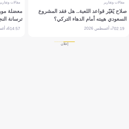
مقالات وتقارير
مقالات وتقارير
صلاح يُغَيّر قواعد اللعبة.. هل فقد المشروع
معضلة مورين
السعودي هيبته أمام الدهاء التركي؟
ترسانة النج
7 أغسطس 2026
6 أغسطس 2026
14:57
02:19
إعلان