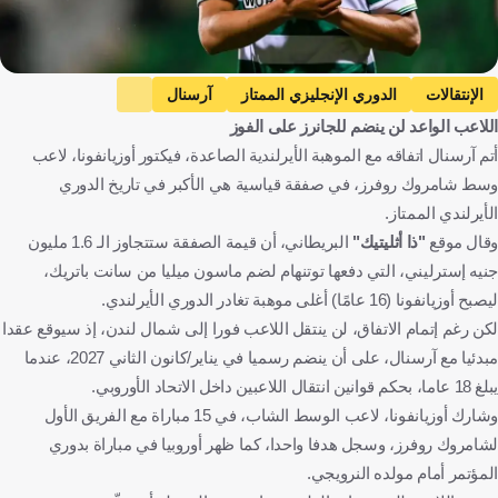
الإنتقالات
الدوري الإنجليزي الممتاز
آرسنال
اللاعب الواعد لن ينضم للجانرز على الفوز
V. Ozhianvuna
إنجلترا
أيرلندا
كرة قدم
أتم آرسنال اتفاقه مع الموهبة الأيرلندية الصاعدة، فيكتور أوزيانفونا، لاعب
وسط شامروك روفرز، في صفقة قياسية هي الأكبر في تاريخ الدوري
الأيرلندي الممتاز.
وقال موقع
"ذا أثليتيك"
البريطاني، أن قيمة الصفقة ستتجاوز الـ 1.6 مليون
جنيه إسترليني، التي دفعها توتنهام لضم ماسون ميليا من سانت باتريك،
ليصبح أوزيانفونا (16 عامًا) أغلى موهبة تغادر الدوري الأيرلندي.
لكن رغم إتمام الاتفاق، لن ينتقل اللاعب فورا إلى شمال لندن، إذ سيوقع عقدا
مبدئيا مع آرسنال، على أن ينضم رسميا في يناير/كانون الثاني 2027، عندما
يبلغ 18 عاما، بحكم قوانين انتقال اللاعبين داخل الاتحاد الأوروبي.
وشارك أوزيانفونا، لاعب الوسط الشاب، في 15 مباراة مع الفريق الأول
لشامروك روفرز، وسجل هدفا واحدا، كما ظهر أوروبيا في مباراة بدوري
المؤتمر أمام مولده النرويجي.