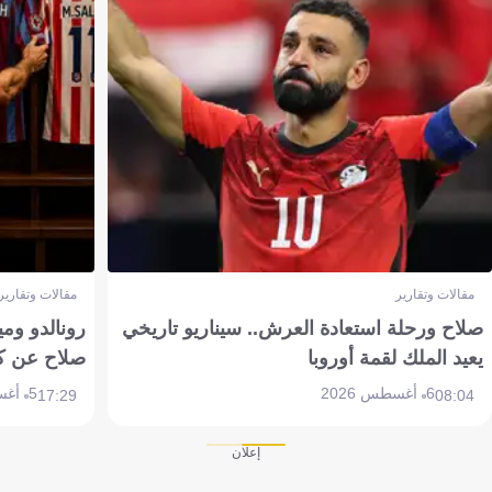
مقالات وتقارير
مقالات وتقارير
صلاح ورحلة استعادة العرش.. سيناريو تاريخي
رونالدو وم
يعيد الملك لقمة أوروبا
صلاح عن ك
6 أغسطس 2026
5 أغسطس 2026
17:29
08:04
إعلان