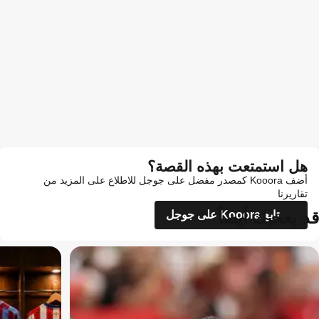
هل استمتعت بهذه القصة؟
أضف Kooora كمصدر مفضل على جوجل للاطلاع على المزيد من
تقاريرنا
قد يعجبك أيضاً
تابع Kooora على جوجل