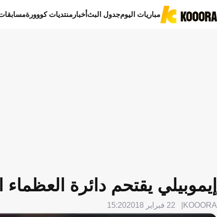
مباريات اليوم
جدول البث
أخبار
منتديات كووورة
مسابقات
إيموبيلي يقتحم دائرة العظماء 
KOOORA
22 فبراير 2018
15:20