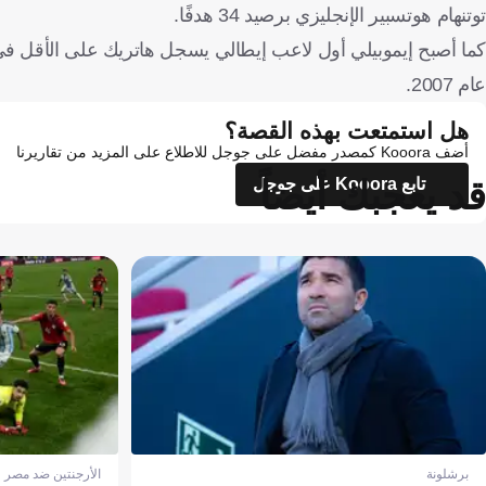
توتنهام هوتسبير الإنجليزي برصيد 34 هدفًا.
كما أصبح إيموبيلي أول لاعب إيطالي يسجل هاتريك على الأقل في مبا
عام 2007.
هل استمتعت بهذه القصة؟
أضف Kooora كمصدر مفضل على جوجل للاطلاع على المزيد من تقاريرنا
قد يعجبك أيضاً
تابع Kooora على جوجل
برشلونة
الأرجنتين ضد مصر