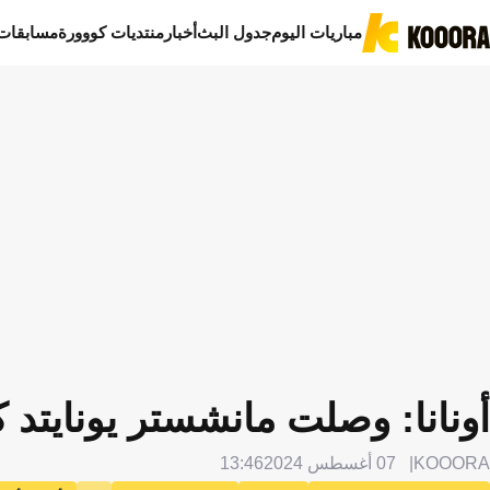
مباريات اليوم
جدول البث
أخبار
منتديات كووورة
مسابقات
أونانا: وصلت مانشستر يونايتد
KOOORA
07 أغسطس 2024
13:46