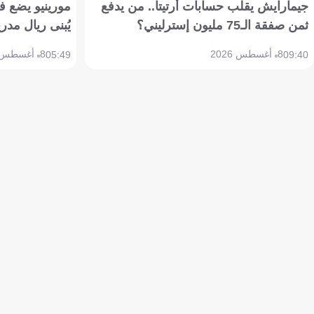
جيمارايش يقلب حسابات أرتيتا.. من يدفع
مورينيو يضع ف
ثمن صفقة الـ75 مليون إسترليني؟
يُبنى ريال مدري
8 أغسطس 2026
8 أغسطس 2026
05:49
09:40