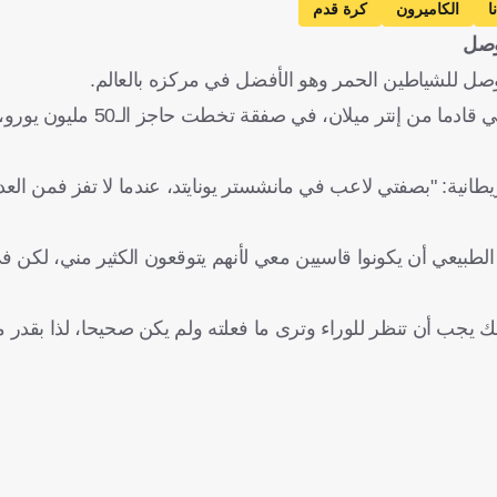
ا
الكاميرون
كرة قدم
 وصل
 وصل للشياطين الحمر وهو الأفضل في مركزه بالعالم.
كان أونانا قد انضم لصفوف الشياطين الحمر مطلع الموسم الماضي قادما 
يطانية: "بصفتي لاعب في مانشستر يونايتد، عندما لا تفز فمن العد
بيعي أن يكونوا قاسيين معي لأنهم يتوقعون الكثير مني، لكن 
نك يجب أن تنظر للوراء وترى ما فعلته ولم يكن صحيحا، لذا بقدر ما