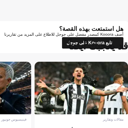
هل استمتعت بهذه القصة؟
أضف Kooora كمصدر مفضل على جوجل للاطلاع على المزيد من تقاريرنا
قد يعجبك أيضاً
تابع Kooora على جوجل
مقالات وتقارير
فينيسيوس جونيور