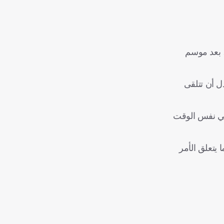
من إنتر ميلان، في صفقة تخطت حاجز الـ50 مليون يورو، بعد موسم
ل أن تتلقى
في نفس الوقت
 يتعلق الأمر