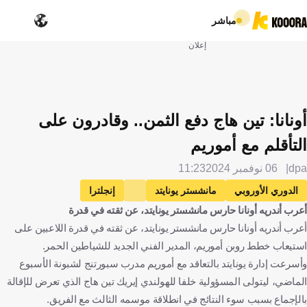
مباشر
إعلان
أونانا: تين هاج دفع الثمن.. وقادرون على
التأقلم مع أموريم
dpa
06 نوفمبر 2024
11:23
الدوري الأوروبي
مانشستر يونايتد
إنجلترا
أعرب أندريه أونانا حارس مانشستر يونايتد، عن ثقته في قدرة
باوك سالونيكا
اليونان
إريك تين هاج
هولندا
أعرب أندريه أونانا حارس مانشستر يونايتد، عن ثقته في قدرة اللاعبين على
روبن أموريم
البرتغال
أندريه أونانا
الكاميرون
كرة قدم
استيعاب خطط روبن أموريم، المدير الفني الجديد للشياطين الحمر.
وأسرعت إدارة يونايتد بالتعاقد مع أموريم مدرب سبورتنج لشبونة الأسبوع
الماضي، ليتولى المسؤولية خلفا للهولندي إيريك تين هاج الذي تعرض للإقالة
بالإجماع بسبب سوء النتائج في انطلاقة موسمه الثالث مع الفريق.