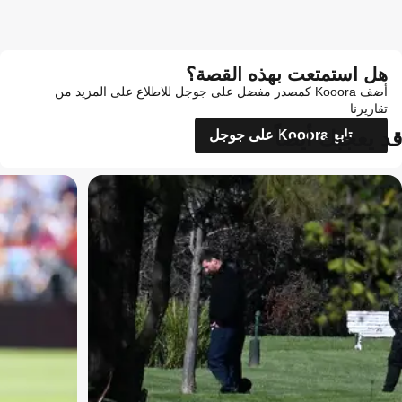
هل استمتعت بهذه القصة؟
أضف Kooora كمصدر مفضل على جوجل للاطلاع على المزيد من
تقاريرنا
قد يعجبك أيضاً
تابع Kooora على جوجل