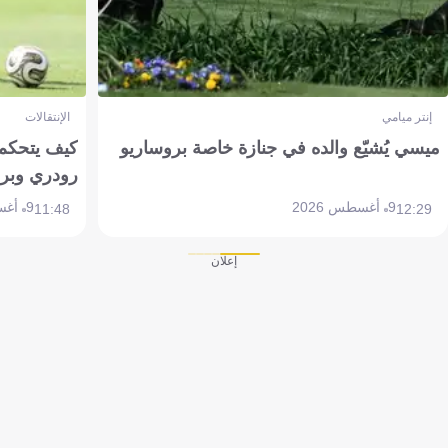
إنتر ميامي
الإنتقالات
ميسي يُشيّع والده في جنازة خاصة بروساريو
كيف يتحكم 
رودري وبر
9 أغسطس 2026
9 أغسطس 2026
11:48
12:29
إعلان