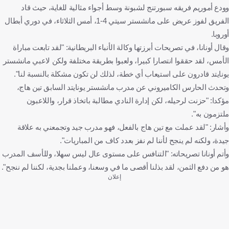
وودع أموريم فريقه سبورتنج لشبونة وسط أجواء مثالية للغاية، حيث قاد
الفريق لفوز عريض على مانشستر سيتي 4-1، أمس الثلاثاء، في دوري أبطال
أوروبا.
وقال أونانا، في تصريحات أبرزتها وكالة الأنباء البريطانية: "لقد تابعت مباراة
الأمس، لقد حققوا انتصارا كبيرا، ولعبوا بطريقة مختلفة ولكن لاعبي مانشستر
يونايتد قادرون على استيعاب أي خطة، لذلك لن تكون مشكلة بالنسبة لنا".
وتحدث الحارس الكاميروني عن مدرب مانشستر يونايتد السابق تين هاج،
مؤكدا: "حزنت لرحيله، لكن إدارة النادي مطالبة باتخاذ قرار، واللاعبون
ملتزمون به".
وأشار: "لقد عملت مع تين هاج بالفعل، فهو مدرب جيد وتجمعني به علاقة
جيدة، ولكنه لم ينجح لأننا لم نفز بعدد كاف من المباريات".
وأتم أونانا تصريحاته: "التنافس على مستوى عال ليس سهلا، وللأسف المدرب
هو من دفع الثمن، لقد بذلنا أقصى ما في وسعنا، وعملنا بجدية، لكننا لم ننجح".
إعلان