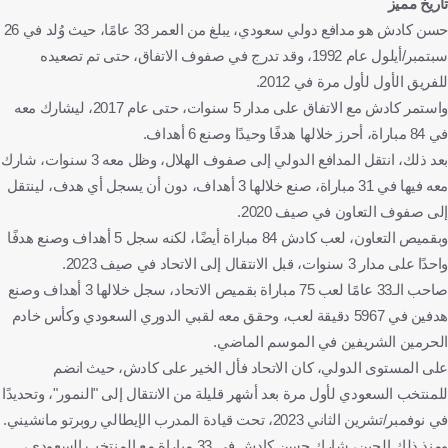
تاريخ مميز
حسن كادش هو مدافع دولي سعودي، يبلغ من العمر 33 عامًا، حيث وُلد في 26
سبتمبر/أيلول عام 1992، وقد تدرج في صفوف الاتفاق، حتى تم تصعيده
للفريق الأول لأول مرة في 2012.
واستمر كادش مع الاتفاق على مدار 5 سنوات، حتى عام 2017، ليشارك معه
في 84 مباراة، أحرز خلالها هدفًا وحيدًا وصنع 6 أهداف.
بعد ذلك، انتقل المدافع الدولي إلى صفوف الهلال، وظل معه 3 سنوات، شارك
معه فيها في 31 مباراة، صنع خلالها 3 أهداف، دون أن يسجل أي هدف، لينتقل
إلى صفوف التعاون في صيف 2020.
وبقميص التعاون، لعب كادش 84 مباراة أيضًا، لكنه سجل 5 أهداف وصنع هدفًا
واحدًا على مدار 3 سنوات، قبل الانتقال إلى الاتحاد في صيف 2023.
صاحب الـ33 عامًا لعب 75 مباراة بقميص الاتحاد، سجل خلالها 3 أهداف وصنع
هدفين في 5967 دقيقة لعب، وحقق معه لقبي الدوري السعودي وكأس خادم
الحرمين الشريفين في الموسم الماضي.
على المستوى الدولي، كان الاتحاد فأل الخير على كادش، حيث انضم
للمنتخب السعودي لأول مرة بعد أشهر قليلة من الانتقال إلى "النمور"، وتحديدًا
في نوفمبر/تشرين الثاني 2023، تحت قيادة المدرب الإيطالي روبرتو مانشيني.
ومنذ ذلك الحين، شارك حسن كادش في 33 مباراة مع المنتخب السعودي،