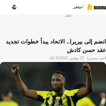
مباشر
إعلان
انضم إلى بيريرا.. الاتحاد يبدأ خطوات تجديد
عقد حسن كادش
أحمد منسي
27 نوفمبر 2025
02:31