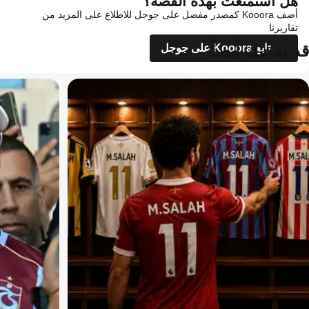
هل استمتعت بهذه القصة؟
أضف Kooora كمصدر مفضل على جوجل للاطلاع على المزيد من
تقاريرنا
قد يعجبك أيضاً
تابع Kooora على جوجل