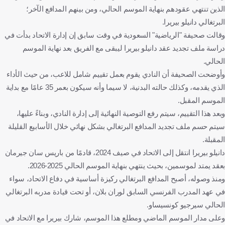
الذين تنتهي عقودهم بنهاية الموسم الحالي، ومن بينهم المدافع الآخر؛
البرتغالي دانيلو بيريرا.
وقالت صحيفة "الرياضية" السعودية في وقت سابق إن إدارة الاتحاد بدأت في
دراسة ملف تجديد عقد دانيلو بيريرا ليبقى مع الفريق بعد نهاية الموسم
الحالي.
وأوضحت الصحيفة أن النادي يقوم بعمل تقييم شامل للاعب، من حيث الأداء
الذي يقدمه، وكذلك حالته البدنية، لا سيما وأنه سيكون بعمر 35 عامًا مع بداية
الموسم المقبل.
وبعد هذا التقييم، سيتم رفع التوصية النهائية إلى إدارة النادي، وبناءً عليها،
سيتم حسم ملف تجديد المدافع البرتغالي بشكل نهائي خلال الأسابيع القليلة
المقبلة.
دانيلو بيريرا انتقل إلى الاتحاد في صيف 2024، قادمًا من باريس سان جيرمان
بعقد يمتد لموسمين، بحيث ينتهي بنهاية الموسم الحالي 2025-2026.
ومنذ وصوله، أصبح المدافع البرتغالي ركيزة أساسية في دفاع الاتحاد، سواء
في عهد المدرب الفرنسي السابق لوران بلان، أو تحت قيادة مدربه البرتغالي
الحالي سيرجيو كونسيساو.
وعلى مدار الموسم الماضي ومطلع هذا الموسم، شارك بيريرا مع الاتحاد في