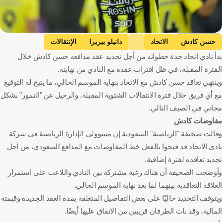
Getty Images
حسن كادش
الاتحاد
دانيلو بيريرا
الإنتقالات
بدأ نادي اتحاد جدة خطواته من أجل تجديد عقد مدافعه حسن كادش خلال
المملكة العربية السعودية
البرتغال
كرة قدم
الفترة المقبلة، في ظل اقتراب عقده مع النادي من نهايته.
وينتهي تعاقد حسن كادش مع الاتحاد بنهاية الموسم الحالي، ما يتيح له التوقيع
مع أي فريق خلال فترة الانتقالات الشتوية المقبلة، والرحيل عن "النمور" بشكل
مجاني في الصيف التالي.
مفاوضات كادش
وقالت صحيفة "الرياضية" السعودية إن مسؤولي الإدارة الرياضية في شركة
نادي الاتحاد قد فتحوا بالفعل خط المفاوضات مع المدافع السعودي، من أجل
تجديد تعاقده لفترة إضافية.
وأوضحت الصحيفة أن هناك رغبة مشتركة بين النادي واللاعب على استمرار
العلاقة التعاقدية بينهما لما بعد نهاية الموسم الحالي.
ويتوقف التجديد حاليًا على بعض التفاصيل المتعلقة بمدة العقد الجديدة وقيمته
المالية، وقد بات الطرفان قريبين من الاتفاق عليها أيضًا.