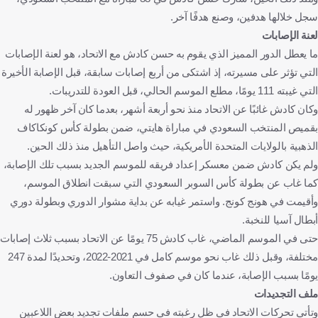
سجل خلالها هدفين، وصنع هدفًا آخر.
لعنة الإصابات
ما يعطل الدور المميز الذي يقوم به حسن كادش مع الاتحاد، هو لعنة الإصابات
التي تؤثر على مسيرته، إذ اشتكى من أربع إصابات سابقة، قبل الإصابة الأخيرة
التي غيبته 111 يومًا، مطلع الموسم الحالي، قبل العودة للتدريبات.
وكان كادش غائبًا عن الاتحاد منذ نحو أربعة أشهر، بعدما كان آخر ظهور له
بقميص المنتخب السعودي في مباراة هايتي، ضمن بطولة كأس كونكاكاف
الذهبية بالولايات المتحدة الأمريكية، حيث واصل التأهيل منذ ذلك الحين.
ولم يكن كادش ضمن معسكر إعداد فريقه للموسم الجديد بسبب تلك الإصابة،
كما غاب عن بطولة كأس السوبر السعودي التي سبقت انطلاق الموسم،
وأقيمت في هونج كونج. واستمر غيابه عن بداية مشوار الدوري وبطولة دوري
أبطال آسيا للنخبة.
حتى في الموسم الماضي، غاب كادش 75 يومًا عن الاتحاد بسبب ثلاث إصابات
مختلفة، وقبل ذلك غاب نحو موسم كامل في 2021-2022، وتحديدًا لمدة 247
يومًا بسبب الإصابة، عندما كان في صفوف التعاون.
ملف التجديدات
وتأتي تحركات الاتحاد في ظل رغبته في حسم ملفات تجديد بعض اللاعبين