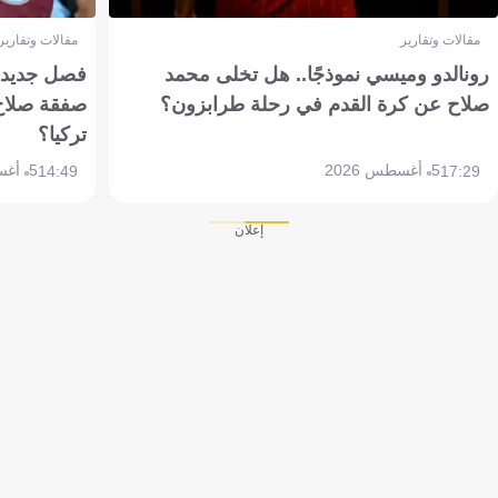
مقالات وتقارير
مقالات وتقارير
رونالدو وميسي نموذجًا.. هل تخلى محمد
فصل جديد بم
صلاح عن كرة القدم في رحلة طرابزون؟
صفقة صلاح
تركيا؟
5 أغسطس 2026
5 أغسطس 2026
14:49
17:29
إعلان