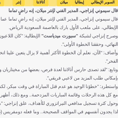
السوبر الإيطالي
إيطاليا
ميلان
أتالانتا
إنتر
ي
قال سيموني إنزاجي، المدير الفني لإنتر ميلان، إنه راضٍ تماما
ماركوس تورام
فرنسا
دينزل دومفريس
هولندا
كرة قدم
الإيطالي، على ملعب الأول بارك بالعاصمة السعودية الرياض.
وصرح إنزاجي لشبكة
"سبورت ميدياست"
الإيطالية: "كان اللاعب
النهائي، وحققنا الخطوة الأولى".
وأضاف: "الآن، نعلم أن الخطوة الأكثر أهمية لا يزال يتعين علينا ات
الفخر".
وتابع: "لقد تصدى حارس أتالانتا لعدة فرص، بعضها من مخيتاريان ودي
بإمكاني طلب المزيد من لاعبي فريقي".
واستطرد: "خطؤنا الوحيد هو عدم قتل المباراة في وقت مبكر، لكني 
مع كل هذه الرحلات وقائمة المباريات المزدحمة.. ومع ذلك، أظهرنا
وحول كثرة تسجيل مدافعي النيراتزوري للأهداف، علق إنزاجي: "ه
لذا يجدون أنفسهم في المواقف الصحيحة.. وما فعله دومفريس (صا