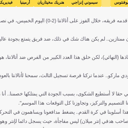
وفنتوس
سيموني إنزاجي
هنريك مخيتاريان
أرمينيا
فيديريكو
قال سيموني إنزاجي، المدير الفني لإنتر ميلان، إنه راضٍ تماما عما قدمه فريقه، خلال الف
ون ممتازين.. لم يكن هناك شك في ذلك، ضد فريق يتمتع بجودة عالية.
خاذها (النهائي)، لكن خلق هذا العدد الكبير من الفرص ضد أتالانتا، 
 ماركو.. عندما تركنا فرصة تسجيل الثالث، سمحنا لأتالانتا بالعود
حقا لا أستطيع الشكوى، بسبب الجودة التي يمتلكها خصمنا.. أنا ر
 التصميم والتركيز، وتجاوزنا كل التوقعات هذا الموسم".
ذا أسلوبنا في كرة القدم.. يضغط مدافعونا ويساهمون في التحرك
حب هدفي إنتر ميلان) ليس مفاجأة، حيث يسجل دائما لإنتر وهولن