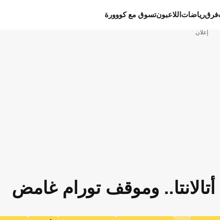
فرق
رياضات
اللاعبون
تسوق مع كووورة
إعلان
م أتالانتا.. وموقف تورام غامض