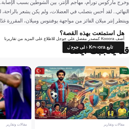
وخرج ماركوس تورام، مهاجم الإنتر، بين الشوطين بسبب الإصابة.
النهائي.. لقد أحس بتصلب في العضلات، ولم يكن يشعر بالراحة، ل
وينتظر إنتر ميلان الفائز من مواجهة يوفنتوس وميلان، المقررة غدًا 
هل استمتعت بهذه القصة؟
أضف Kooora كمصدر مفضل على جوجل للاطلاع على المزيد من تقاريرنا
قد يعجبك أيضاً
تابع Kooora على جوجل
مقالات وتقارير
مقالات وتقارير