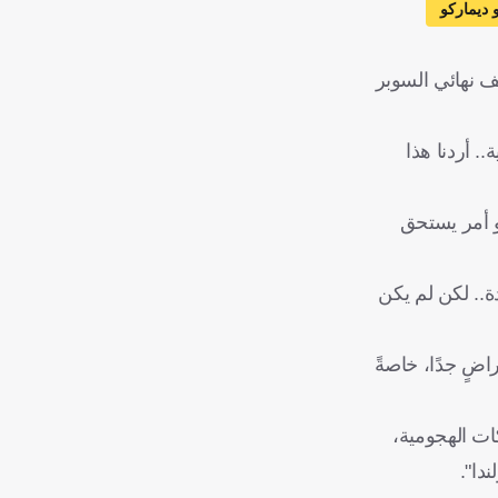
 ديماركو
وز على أتالانتا (2-0) اليوم الخميس، في نصف نهائي السوبر
. أردنا هذا
هو أمر يستحق
ة.. لكن لم يكن
اضٍ جدًا، خاصةً
ات الهجومية،
دا".