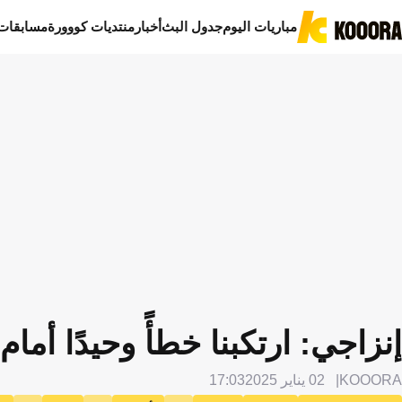
مباريات اليوم
جدول البث
أخبار
منتديات كووورة
مسابقات
إنزاجي: ارتكبنا خطأً وحيدًا أما
KOOORA
02 يناير 2025
17:03