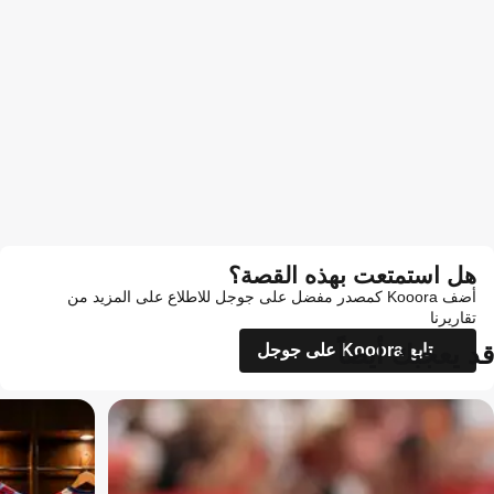
هل استمتعت بهذه القصة؟
أضف Kooora كمصدر مفضل على جوجل للاطلاع على المزيد من
تقاريرنا
قد يعجبك أيضاً
تابع Kooora على جوجل