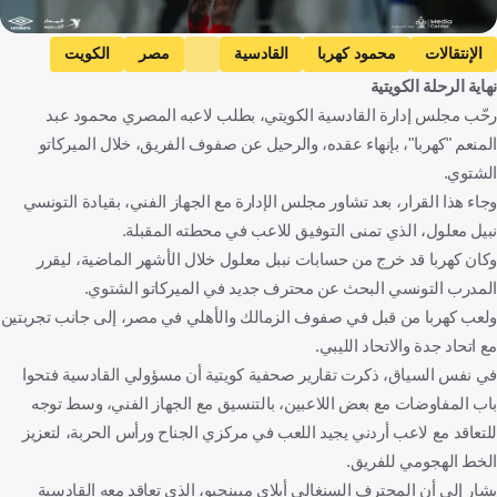
الإنتقالات
محمود كهربا
القادسية
مصر
الكويت
نهاية الرحلة الكويتية
كرة قدم
رحّب مجلس إدارة القادسية الكويتي، بطلب لاعبه المصري محمود عبد
المنعم "كهربا"، بإنهاء عقده، والرحيل عن صفوف الفريق، خلال الميركاتو
الشتوي.
وجاء هذا القرار، بعد تشاور مجلس الإدارة مع الجهاز الفني، بقيادة التونسي
نبيل معلول، الذي تمنى التوفيق للاعب في محطته المقبلة.
وكان كهربا قد خرج من حسابات نببل معلول خلال الأشهر الماضية، ليقرر
المدرب التونسي البحث عن محترف جديد في الميركاتو الشتوي.
ولعب كهربا من قبل في صفوف الزمالك والأهلي في مصر، إلى جانب تجربتين
مع اتحاد جدة والاتحاد الليبي.
في نفس السياق، ذكرت تقارير صحفية كويتية أن مسؤولي القادسية فتحوا
باب المفاوضات مع بعض اللاعبين، بالتنسيق مع الجهاز الفني، وسط توجه
للتعاقد مع لاعب أردني يجيد اللعب في مركزي الجناح ورأس الحربة، لتعزيز
الخط الهجومي للفريق.
يشار إلى أن المحترف السنغالي أبلاي مبينجيو، الذي تعاقد معه القادسية