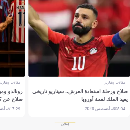
مقالات وتقارير
مقالات وتقارير
صلاح ورحلة استعادة العرش.. سيناريو تاريخي
رونالدو وم
يعيد الملك لقمة أوروبا
صلاح عن ك
6 أغسطس 2026
5 أغسطس 2026
17:29
08:04
إعلان