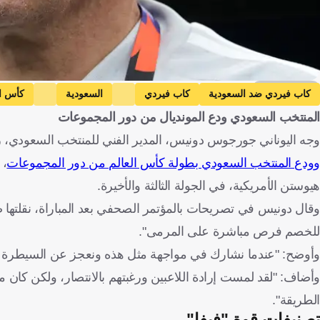
Getty Images
كاب فيردي ضد السعودية
كاب فيردي
السعودية
كأس ال
المنتخب السعودي ودع المونديال من دور المجموعات
الولايات المتحدة
اليونان
كرة قدم
وجه اليوناني جورجوس دونيس، المدير الفني للمنتخب السعودي، رس
وودع المنتخب السعودي بطولة كأس العالم من دور المجموعات
، 
هيوستن الأمريكية، في الجولة الثالثة والأخيرة.
وقال دونيس في تصريحات بالمؤتمر الصحفي بعد المباراة، نقلتها
للخصم فرص مباشرة على المرمى".
وأوضح: "عندما نشارك في مواجهة مثل هذه ونعجز عن السيطرة عل
وأضاف: "لقد لمست إرادة اللاعبين ورغبتهم بالانتصار، ولكن كان
الطريقة".
تصنيفات قوة "فيفا"