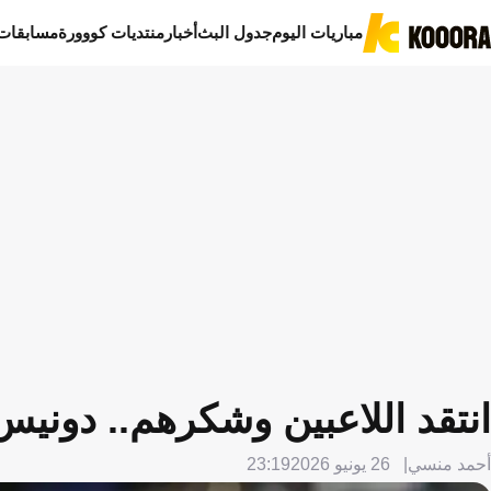
مباريات اليوم
جدول البث
أخبار
منتديات كووورة
مسابقات
انتقد اللاعبين وشكرهم.. دوني
أحمد منسي
26 يونيو 2026
23:19