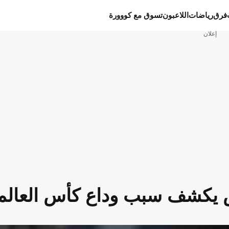
فرق
رياضات
اللاعبون
تسوق مع كووورة
إعلان
س يكشف سبب وداع كأس العالم 