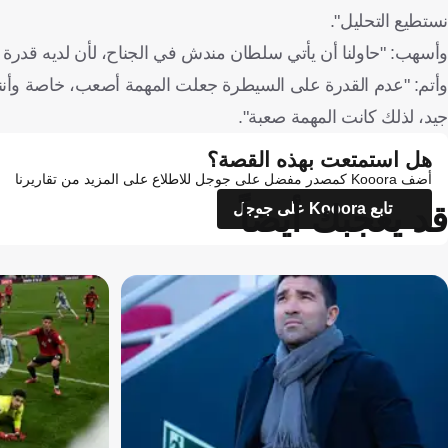
نستطيع التحليل".
وأسهب: "حاولنا أن يأتي سلطان مندش في الجناح، لأن لديه قدرة ع
وأتم: "عدم القدرة على السيطرة جعلت المهمة أصعب، خاصة وأننا
جيد، لذلك كانت المهمة صعبة".
هل استمتعت بهذه القصة؟
أضف Kooora كمصدر مفضل على جوجل للاطلاع على المزيد من تقاريرنا
قد يعجبك أيضاً
تابع Kooora على جوجل