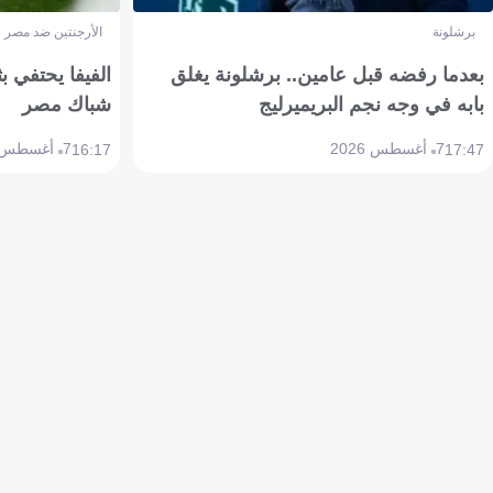
برشلونة
الأرجنتين ضد مصر
بعدما رفضه قبل عامين.. برشلونة يغلق
الفيفا يحتفي بث
بابه في وجه نجم البريميرليج
شباك مصر
7 أغسطس 2026
7 أغسطس 2026
16:17
17:47