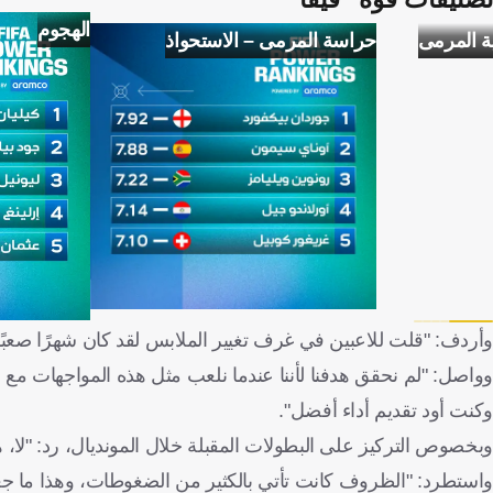
الهجوم
ة المرمى
حراسة المرمى – الاستحواذ
وأردف: "قلت للاعبين في غرف تغيير الملابس لقد كان شهرًا صعبًا 
وواصل: "لم نحقق هدفنا لأننا عندما نلعب مثل هذه المواجهات مع 
وكنت أود تقديم أداء أفضل".
وبخصوص التركيز على البطولات المقبلة خلال المونديال، رد: "لا، ه
واستطرد: "الظروف كانت تأتي بالكثير من الضغوطات، وهذا ما جعلن