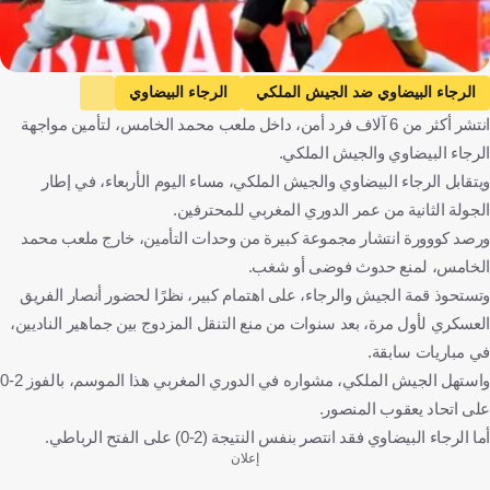
الرجاء البيضاوي ضد الجيش الملكي
الرجاء البيضاوي
انتشر أكثر من 6 آلاف فرد أمن، داخل ملعب محمد الخامس، لتأمين مواجهة
الجيش الملكي
الدوري المغربي الممتاز
المغرب
كرة قدم
الرجاء البيضاوي والجيش الملكي.
ويتقابل الرجاء البيضاوي والجيش الملكي، مساء اليوم الأربعاء، في إطار
الجولة الثانية من عمر الدوري المغربي للمحترفين.
ورصد كووورة انتشار مجموعة كبيرة من وحدات التأمين، خارج ملعب محمد
الخامس، لمنع حدوث فوضى أو شغب.
وتستحوذ قمة الجيش والرجاء، على اهتمام كبير، نظرًا لحضور أنصار الفريق
العسكري لأول مرة، بعد سنوات من منع التنقل المزدوج بين جماهير الناديين،
في مباريات سابقة.
واستهل الجيش الملكي، مشواره في الدوري المغربي هذا الموسم، بالفوز 2-0
على اتحاد يعقوب المنصور.
أما الرجاء البيضاوي فقد انتصر بنفس النتيجة (2-0) على الفتح الرباطي.
إعلان