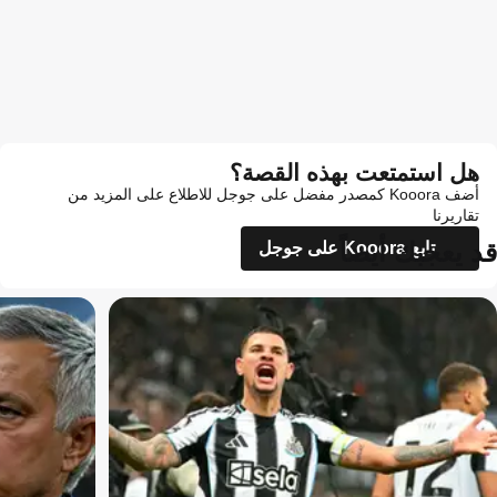
هل استمتعت بهذه القصة؟
أضف Kooora كمصدر مفضل على جوجل للاطلاع على المزيد من
تقاريرنا
قد يعجبك أيضاً
تابع Kooora على جوجل