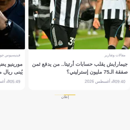
مقالات وتقارير
فينيسيوس جون
جيمارايش يقلب حسابات أرتيتا.. من يدفع ثمن
مورينيو يض
صفقة الـ75 مليون إسترليني؟
يُبنى ريال 
8 أغسطس 2026
8 أغسطس 2026
05:49
09:40
إعلان