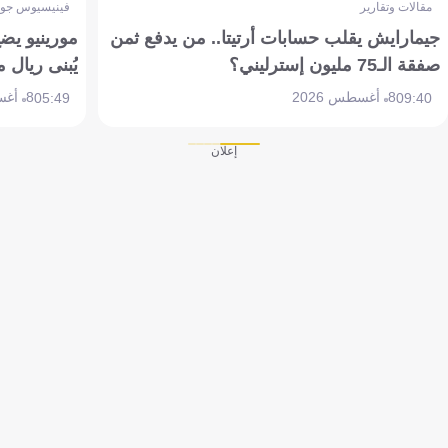
مقالات وتقارير
فينيسيوس جون
جيمارايش يقلب حسابات أرتيتا.. من يدفع ثمن
مورينيو يض
صفقة الـ75 مليون إسترليني؟
يُبنى ريال 
8 أغسطس 2026
8 أغسطس 2026
05:49
09:40
إعلان