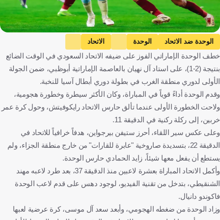
الوحدة ضد الاتحاد
الوحدة
الاتحاد
خطف الوحدة الإماراتي الفوز على ضيفه الاتحاد السعودي في الوقت الضائع
دوري أبطال آسيا النخبة
المملكة العربية السعودية
كرة قدم
بنتيجة (2-1)، على استاد آل نهيان بالعاصمة الإماراتية أبوظبي، ضمن الجولة
الأولى لدوري منطقة الغرب في بطولة دوري أبطال آسيا للنخبة.
وقدم الوحدة أداءً قوياً في المباراة، وكان الأكثر سيطرة وخطورة هجومية،
ولاحت الخطورة الأولى عندما تألق حارس الاتحاد رايكوفيتش، وحول كرة عمر
خربين، إلى ركلة ركنية في الدقيقة 11.
وعلى عكس سير اللقاء، أحرز ستيفن بيرجواين، هدفاً خرافياً للاتحاد في
الدقيقة 22، بتسديدة صاروخية "عابرة للقارات" من خارج منطقة الجزاء، ولم
يستطع أن يفعل معها شيئاً، زايد الحمادي حارس الوحدة.
وأكمل الاتحاد المباراة بعشرة لاعبين منذ الدقيقة 37، بعد طرد لاعبه مهند
الشنقيطي، بتدخل من تقنية الفيديو، لوجود دهس على قدم لاعب الوحدة
فاكوندو دانيال.
وزاد الوحدة من ضغطه الهجومي، وأبعد سعد آل موسى، كرة عرضية لعبها