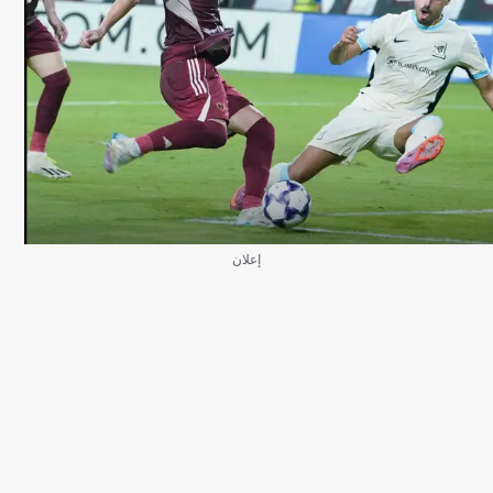
إعلان