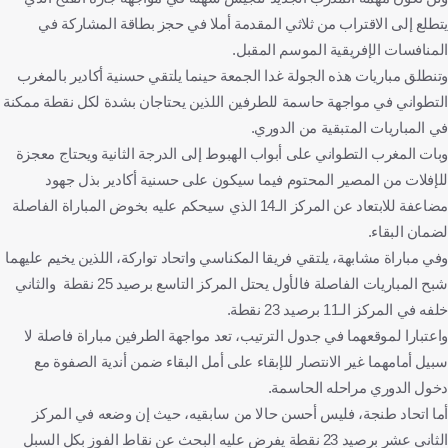
يتطلع إلى ‏الاقتراب من ثلاثي المقدمة أملا في حجز بطاقة المشاركة في
المنافسات الإفريقية الموسم ‏المقبل.‏
وتنطلق مباريات هذه الجولة غدا الجمعة حينما يلتقي حسنية أكادير بالمغرب
التطواني في مواجهة حاسمة ‏للطرفين اللذين يحتاجان بشدة لكل نقطة ممكنة
في المباريات المتبقية من الدوري.
وبات المغرب ‏التطواني على أبواب الهبوط إلى الدرجة الثانية ويحتاج معجزة
للإفلات من المصير ‏المحتوم فيما سيكون على حسنية أكادير بذل جهود
مضاعفة للابتعاد عن المركز الـ14 الذي ‏سيحكم عليه بخوض المباراة الفاصلة
لضمان البقاء.‏
وفي مباراة مشابهة، يلتقي فريقا المكناسي واتحاد تواركة، اللذين يخيم عليهما
شبح ‏المباريات الفاصلة فالأول يحتل المركز التاسع برصيد 25 نقطة والثاني
خلفه في المركز الـ11 برصيد 23 ‏نقطة.‏
واعتبارا لموقعهما في جدول الترتيب، تعد مواجهة الطرفين مباراة فاصلة لا
سبيل أمامهما ‏غير الانتصار للإبقاء على أمل البقاء ضمن أندية الصفوة مع
دخول الدوري مراحله ‏الحاسمة.‏
أما اتحاد طنجة، فليس أحسن حالا من سابقيه، حيث إن وضعه في المركز
الثاني عشر برصيد 23 نقطة يفرض ‏عليه البحث عن نقاط الفوز بكل السبل