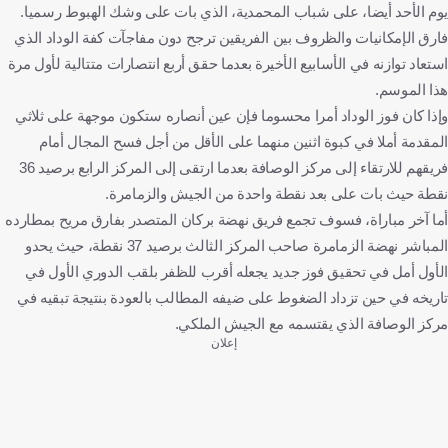
يوم الأحد أيضا، على شباب ‏المحمدية، الذي بات على وشك الهبوط رسميا.
فارق الإمكانيات والظروف بين الفريقين ‏ترجح دون مفاجآت كفة الوداد الذي
استعاد توازنه في الأسابيع الأخيرة بعدما حقق أربع ‏انتصارات متتالية لأول مرة
هذا الموسم.‏
وإذا كان فوز الوداد أمرا محسوما فإن عين أنصاره ستكون موجهة على ثلاثي
المقدمة أملا في كبوة ‏اثنين منهما على الأقل من أجل فسح المجال أمام
فريقهم للارتقاء إلى مركز الوصافة بعدما ‏ارتقى إلى المركز الرابع برصيد 36
نقطة حيث بات على بعد نقطة واحدة من الجيش والزمامرة.‏
أما آخر مباراة، فسوف تجمع فريق نهضة بركان المتصدر بفارق مريح بمطارده
المباشر نهضة ‏الزمامرة صاحب المركز الثالث برصيد 37 نقطة، حيث يحدو
الأول أمل في تحقيق فوز جديد ‏يجعله أقرب للظفر بلقب الدوري الأول في
تاريخه في حين تزداد الضغوط على ضيفه ‏المطالب بالعودة بنتيجة تبقيه في
مركز الوصافة الذي يقتسمه مع الجيش الملكي.
إعلان