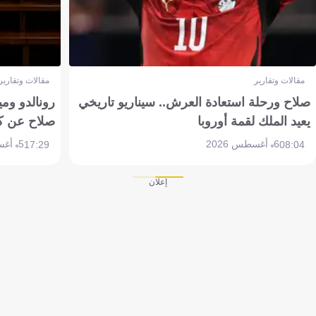
مقالات وتقارير
مقالات وتقارير
صلاح ورحلة استعادة العرش.. سيناريو تاريخي
رونالدو وم
يعيد الملك لقمة أوروبا
صلاح عن ك
6 أغسطس 2026
5 أغسطس 2026
17:29
08:04
إعلان