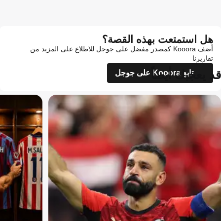
هل استمتعت بهذه القصة؟
أضف Kooora كمصدر مفضل على جوجل للاطلاع على المزيد من
تقاريرنا
قد يعجبك أيضاً
تابع Kooora على جوجل