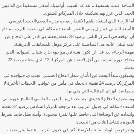
المتاحة عندما يستضيف، بعد غد السبت، أولمبيك أسفي مستفيدا من ‏اللاعبين
الجدد الذين عزز بهم تشكيلته خلال الميركاتو الشتوي.‏
أما الرجاء الذي استعاد طعم الانتصار بقيادة مدربه القديم/الجديد التونسي
الأسعد الشابي ‏فمازال يمني النفس باستعادة مكانه في مقدمة الترتيب مادام
أن موقعه في المركز الثامن برصيد 28 ‏نقطة يجعله غير قادر على الدفاع عن
لقبه لتبقى غايته هي المنافسة على مركز مؤهل ‏للمسابقات الإفريقية. ‏
مهمة الرجاء، بعد غد، لن تكون هينة في مواجهة جاره شباب السوالم، الذي
يحتاج بدوره لفرصة من ‏أجل الابتعاد عن المركز الـ13 الذي يحتله برصيد 22
نقطة.
وسيكون مبدأ البحث عن الأمان شعار الدفاع الحسني الجديدي، فتواجده في
المركز 10 برصيد 24 نقطة لا يجعله في مأمن من عواقب اللحظات الأخيرة لا
سيما بعد الهزائم المتتالية ‏التي مني بها. ‏
ويستضيف الدفاع الجديدي، بعد غد، فريق المغرب الفاسي الطامح بدوره إلى
استعادة مكانه في ‏جدول الترتيب بعد تراجعه للمركز السادس برصيد 32 نقطة
وابتعاده عن الوصافة التي حافظ عليها ‏لفترة محدودة، وأمله يظل قائما بشرط
العودة بالنقاط الثلاث من الجديدة. ‏
وتبدو فرص الوداد سانحة للارتقاء أكثر في جدول الترتيب عندما يحل ضيفا،