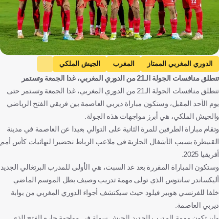
الدوري المغربي الممتاز
المغرب
الجيش الملكي
تنطلق منافسات الجولة الـ21 من الدوري المغربي، غدا الجمعة وتستمر
الفتح الرباطي
كرة قدم
تنطلق منافسات الجولة الـ21 من الدوري المغربي، غدا الجمعة وتستمر حتى
يوم الأحد المقبل، وستكون مباراة ديربي العاصمة بين فريقي الفتح الرياضي
والجيش الملكي، هي أبرز مواجهات هذه الجولة.
وتقام مباراة الطرفين للمرة الثانية على التوالي بعيدا عن العاصمة في مدينة
القنيطرة بسبب ‏الأشغال الجارية في ملاعب الرباط تحضيرا لنهائيات كأس أمم
أفريقيا 2025.‏
وستكون المباراة المقررة بعد غد السبت، هي الأولى للمدرب البرتغالي الجديد
أليكساندر سانتوس ‏الذي تولى مهمة تدريب وصيف بطل الموسم الماضي
خلفا للفرنسي هوبير فيلود ‏حيث سيكتشف أجواء الدوري المغربي من بوابة
ديربي العاصمة.‏
ولن تكون مهمة المدرب الجديد للجيش سهلة في مواجهة جاره الفتح الذي