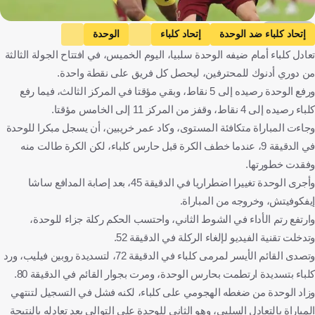
KOOORA
إتحاد كلباء ضد الوحدة
إتحاد كلباء
الوحدة
تعادل كلباء أمام ضيفه الوحدة سلبيا، اليوم الخميس، في افتتاح الجولة الثالثة
دوري أدنوك للمحترفين
الإمارات العربية المتحدة
كرة قدم
من دوري أدنوك للمحترفين، ليحصل كل فريق على نقطة واحدة.
ورفع الوحدة رصيده إلى 5 نقاط، وبقي مؤقتا في المركز الثالث، فيما رفع
كلباء رصيده إلى 4 نقاط، وقفز من المركز 11 إلى الخامس مؤقتا.
وجاءت المباراة متكافئة المستوى، وكاد عمر خريبين، أن يسجل مبكرا للوحدة
في الدقيقة 9، عندما خطف الكرة قبل حارس كلباء، لكن الكرة طالت منه
وفقدت خطورتها.
وأجرى الوحدة تغييرا اضطراريا في الدقيقة 45، بعد إصابة المدافع ساشا
إيفكوفيتش، وخروجه من المباراة.
وارتفع رتم الأداء في الشوط الثاني، واحتسب الحكم ركلة جزاء للوحدة،
وتدخلت تقنية الفيديو لإلغاء الركلة في الدقيقة 52.
وتصدى القائم الأيسر لمرمى كلباء في الدقيقة 72، لتسديدة روبين فيليب، ورد
كلباء بتسديدة ارتطمت بحارس الوحدة، ومرت بجوار القائم في الدقيقة 80.
وزاد الوحدة من ضغطه الهجومي على كلباء، لكنه فشل في التسجيل لتنتهي
المباراة بالتعادل السلبي، وهو الثاني للوحدة على التوالي بعد تعادله بالنتيجة