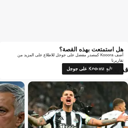
هل استمتعت بهذه القصة؟
أضف Kooora كمصدر مفضل على جوجل للاطلاع على المزيد من
تقاريرنا
قد يعجبك أيضاً
تابع Kooora على جوجل