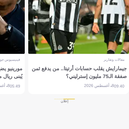
مقالات وتقارير
فينيسيوس جون
جيمارايش يقلب حسابات أرتيتا.. من يدفع ثمن
مورينيو يض
صفقة الـ75 مليون إسترليني؟
يُبنى ريال 
8 أغسطس 2026
8 أغسطس 2026
05:49
09:40
إعلان