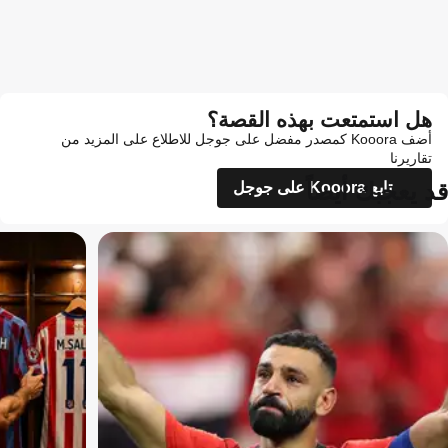
هل استمتعت بهذه القصة؟
أضف Kooora كمصدر مفضل على جوجل للاطلاع على المزيد من
تقاريرنا
قد يعجبك أيضاً
تابع Kooora على جوجل