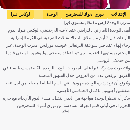
الإنتقالات
دوري أدنوك للمحترفين
الوحدة
لوكاس فيرا
مدرب الوحدة ليس مقتنعًا بمستوى فيرا
الإمارات العربية المتحدة
كرة قدم
أنهى الوحدة الإماراتي بالتراضي عقد لاعبه الأرجنتيني، لوكاس فيرا، اليوم
الأربعاء، قبل 7 أيام من إغلاق باب الانتقالات الصيفية في الكرة الإماراتية.
وجاء إنهاء عقد فيرا بموافقة البرتغالي خوسيه مورايس، مدرب الوحدة، غير
المقتنع بمستوى اللاعب، الذي تم التعاقد معه في يوليو/تموز الماضي قادما
من خيمكي الروسي.
واقتصرت مشاركة فيرا على المباريات الودية للوحدة، لكنه تمسك بالبقاء في
الفريق، ورفض عددا من العروض خلال الشهور الماضية.
ويُتوقع أن تزيد إدارة الوحدة جهودها، في الأيام القليلة المقبلة، من أجل عقد
صفقتين أجنبيتين لإكمال الخماسي الأجنبي.
يذكر أنه تنتظر الوحدة مواجهة من العيار الثقيل، مساء اليوم الأربعاء، مع جاره
الجزيرة، في أولى قمم الجولة السادسة من دوري أدنوك للمحترفين.
إعلان