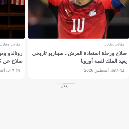
مقالات وتقارير
مقالات وتقارير
صلاح ورحلة استعادة العرش.. سيناريو تاريخي
رونالدو وم
يعيد الملك لقمة أوروبا
صلاح عن ك
6 أغسطس 2026
5 أغسطس 2026
17:29
08:04
إعلان