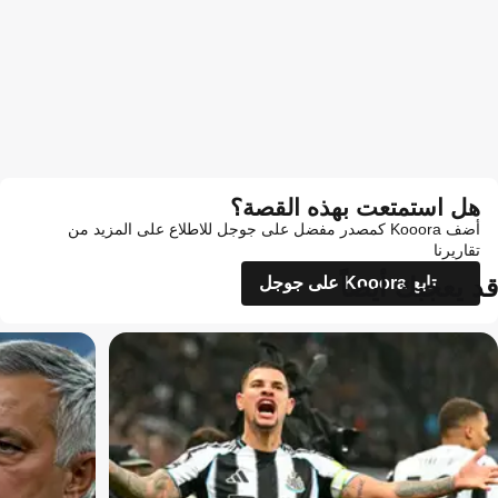
هل استمتعت بهذه القصة؟
أضف Kooora كمصدر مفضل على جوجل للاطلاع على المزيد من
تقاريرنا
قد يعجبك أيضاً
تابع Kooora على جوجل