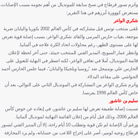
وحُرم نسور قرطاج في نسخ سابقة للمونديال من أهم نجومه بسبب الإصابات،
يستعرض كووورة أبرزهم في هذا التقرير:
شكري الواعر
تلقى منتخب تونس قبل مشاركته في كأس العالم 2002 بكوريا واليابان ضربة
موجعة، بغياب حارس المرمى والقائد شكري الواعر، بسبب إصابة قوية تعرض
لها على مستوى الظهر، رغم محاولات اتحاد الكرة علاجه في ألمانيا.
وانتظر عمار السويح، المدير الفني للمنتخب حينئذ، حتى آخر لحظة لإعلان
قائمة المونديال، أملا في تعافي الواعر، لكنه اضطر في النهاية للتعويل على
الحارس علي بومنيجل ضد "روسيا وبلجيكا واليابان"، فيما جلس الحارس أحمد
الجواشي على مقاعد البدلاء.
وحُرم شكري الواعر من المشاركة في المونديال الثاني على التوالي، بعد أن
خاض كأس العالم 1998 بفرنسا.
سليم بن عاشور
تسببت إصابة طفيفة تعرض لها سليم بن عاشور، في إبعاده عن خوض كأس
العالم 2006، وذلك قبل أيام من إعلان القائمة النهائية لمونديال ألمانيا.
ورغم أن الإصابة لم تكن قوية وتتطلب 10 أيام راحة، إلا أن المدير الفني لنسور
قرطاج روجيه لومير، أصر على إخراج اللاعب من حساباته، ولم يرد المجازفة