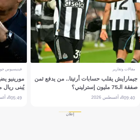
مقالات وتقارير
فينيسيوس جون
جيمارايش يقلب حسابات أرتيتا.. من يدفع ثمن
مورينيو يض
صفقة الـ75 مليون إسترليني؟
يُبنى ريال 
8 أغسطس 2026
8 أغسطس 2026
05:49
09:40
إعلان