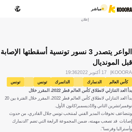
مباشر
إعلان
الواعر يتصدر 3 نسور تونسية أسقطتها الإصابة
قبل المونديال
KOOORA
17 أكتوبر 2022
19:36
كأس العالم
الدنمارك
الدانمرك
تونس
تونس
بدأ العد التنازلي لانطلاق كأس العالم قطر 2022، المقرر خلال
يوسف المساكني
كرة قدم
بدأ العد التنازلي لانطلاق كأس العالم قطر 2022، المقرر خلال الفترة بين 20
نوفمبر/تشرين الثاني و18ديسمبر/كانون الأول.
وتتضاعف تخوفات المدير الفني لمنتخب تونس جلال القادري، من حدوث
إصابات قد تصعب مهمته، ضمن المجموعة الرابعة التي تضم "الدنمارك
وأستراليا وفرنسا".