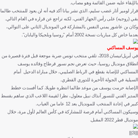
بالإبقاء عليه ضمن القائمة وهو مصاب.
قرار لومير أثار غضب سليم، الذي نشر بيانا أكد فيه أنه لن يعود للمنتخب طالما
بقي (روجيه) على رأس الجهاز الفني، لكنه تراجع عن قراره في العام التالي.
وكان بن عاشور يمني النفس بالمشاركة في المونديال الثاني على التوالي،
بعدما خاض كل مباريات نسخة 2002 أمام "روسيا وبلجيكا واليابان".
يوسف المساكني
في أبريل/نيسان 2018، تلقي منتخب تونس ضربة موجعة قبل فترة قصيرة من
انطلاق مونديال روسيا، حيث تعرض نجم نسور قرطاج وقائده يوسف
المساكني للإصابة بقطع في الرباط الصليبي، خلال مباراة الدحيل أمام
السيلية في الجولة الأخيرة للدوري القطري.
الإصابة حرمت يوسف من موعد طالما انتظره طويلا، كما أفسدت خطط
المدير الفني للنسور آنذاك نبيل معلول، نظرا لقيمة اللاعب الذي ساهم بقسط
كبير في إعادة المنتخب للمونديال بعد 12 عاما من الغياب.
وسيكون المساكني أمام فرصة للمشاركة في كأس العالم لأول مرة، خلال
مونديال قطر 2022 المقبل.
|||3|||