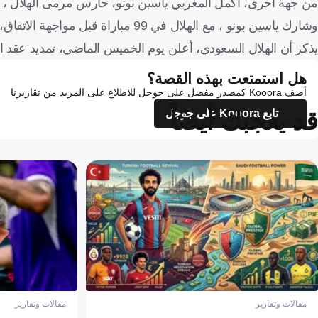
من جهة أخرى، أكمل المغربي ياسين بونو، حارس مرمى الهلال ، مبا
وشارك ياسين بونو ، مع الهلال في 99 مباراة قبل مواجهة الاتفاق، وحافظ على نظافة شباكه في 38 لقاء منهم.
يذكر أن الهلال السعودي، أعلن يوم الخميس الماضي، تمديد عقد الح
هل استمتعت بهذه القصة؟
أضف Kooora كمصدر مفضل على جوجل للاطلاع على المزيد من تقاريرنا
قد يعجبك أيضاً
تابع Kooora على جوجل
مقالات وتقارير
مقالات وتقارير