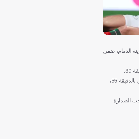
ينة الدمام، ضمن
وفي الشوط الثاني، سجل روبن نيفيز الهدف الثالث من ركلة جزاء بالدقيقة 48، وحمل الهدف الرابع توقيع اللاعب ماركوس ليوناردو، بالدقيقة 55،
 صاحب الصدارة