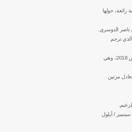
هدف الرابع عبر ليوناردو، في الدقيقة 55، مستغلا عرضية رائعة، حولها
ن ناصر الدوسري.
ع اللاعب داروين نونيز، الذي ترجم
بهذه النتيجة، يفشل الاتفاق في كسر عقدة الهلال التي استمرت 7 أعوام كاملة، إذ لم يعرف طعم الفوز على الموج الأزرق منذ مارس 2018، وهي
لمحترفين، حيث تعادل مرتين
تأتي تلك المشاركة، للاعب البرازيلي، منذ أن تعرض للإصابة في مفصل القدم خلال مواجهة الأهلي بدوري روشن السعودي، يوم 19 سبتمبر / أيلول