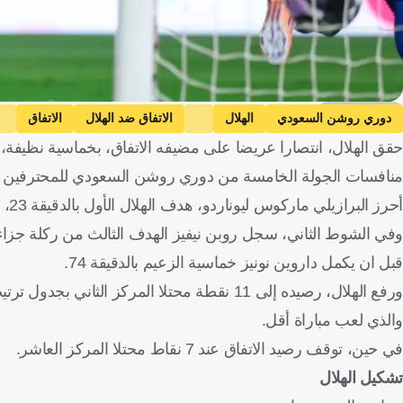
Getty Images
دوري روشن السعودي
الهلال
الاتفاق ضد الهلال
الاتفاق
حقق الهلال، انتصارا عريضا على مضيفه الاتفاق، بخماسية نظيفة،
منافسات الجولة الخامسة من دوري روشن السعودي للمحترفين
أحرز البرازيلي ماركوس ليوناردو، هدف الهلال الأول بالدقيقة 23، وأضاف الأوروجواياني داروين نونيز، الهدف الثاني للزعيم في الدقيقة 39.
قبل ان يكمل داروين نونيز خماسية الزعيم بالدقيقة 74.
ورفع الهلال، رصيده إلى 11 نقطة محتلا المرك
والذي لعب مباراة أقل.
في حين، توقف رصيد الاتفاق عند 7 نقاط محتلا المركز العاشر.
تشكيل الهلال