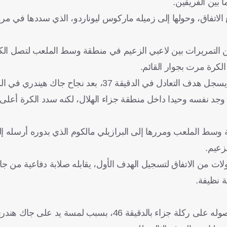
 بين الفريقين.
 مدافع الاتفاق، وحولها إلى زميله ماركوس ليوناردو، الذي سددها في مر
من التمريرات بين لاعبي الزعيم في منطقة وسط الملعب لتصل الك
لكرة مرت بجوار القائم.
انتفض أصحاب الأرض عقب هدف تقدم الضيوف، وكاد الاتفاق أن يسجل هدف التعادل في الدقيقة 
ي وجد نفسه وحيدا داخل منطقة جزاء الهلال، لكنه سدد الكرة أعل
سط الملعب ومررها إلى البرازيلي مالكوم الذي بدوره أرسله إلى
زعيم.
ات من الاتفاق لتسجيل الهدف الأول، يقابله صلابة دفاعية من جا
ة نظيفة.
قضى الهلال على أحلام الاتفاق سريعا، في العودة للمباراة، بعد حصوله على ركلة جزاء بالدقيقة 46، بسبب لم