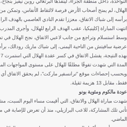
النواخذة، داخل منطقة الجزاء، لينفذها البرتغالي روبن نيفيز بنجاح،
برأسه إلى شباك الاتفاق، معززا تقدم النادي العاصمي بالهدف الراب
انتهت المباراة إكلينيكيا، عقب الهدف الرابع للهلال، وأجرى المدرب
عرضية سافيتش من الناحية اليمنى، إلى شباك ماريك رودالك، برأس
المدة التي شهدت تفوقًا مطلقًا للهلال على مستوى المواجهات المب
فقط، مقابل 13 هزيمة ثقيلة.
عودة مالكوم ومئوية بونو
شهدت مباراة الهلال والاتفاق، التي أقيمت مساء اليوم السبت، مشاركة اللاعب
الماضي.