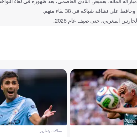
راته المائه، بقميض النادي العاصمي، بعد ظهوره في لقاء النواخذ
ارس المغربي، حتى صيف عام 2028.
مقالات وتقارير