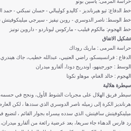
حراسة المرمى: ياسين بونو
خط الدفاع: ثيو هيرنانديز - كاليدو كوليبالي - حسان تمبكتي - حمد ا
خط الوسط: ناصر الدوسري - روبن نيفيز - سيرجي ميلينكوفيتش
خط الهجوم: مالكوم فيليب - ماركوس ليوناردو - داروين نونيز
تشكيل الاتفاق
حراسة المرمى : ماريك روداك
الدفاع : فرانسيسكو، راضي العتيبي، عبدالله خطيب، جاك هيندري، 
الوسط : جورجينهو، أوندريج دودا، ألفارو ميدران
الهجوم : خالد الغنام، موهاو نكوتا
سيطرة هلالية
سيطر فريق الهلال على مجريات الشوط الأول، ونجح في حسمه لصال
هرنانديز الكرة إلى زميله ناصر الدوسري الذي سددها ، لكن العا
ميلينكوفيتش سافيتش، الذي سدده بيسراه بجوار القائم ، لتضيع فر
رد فارس الدهناء جاء سريعا، بعد عرضية رائعة من ألفارو ميدران، 