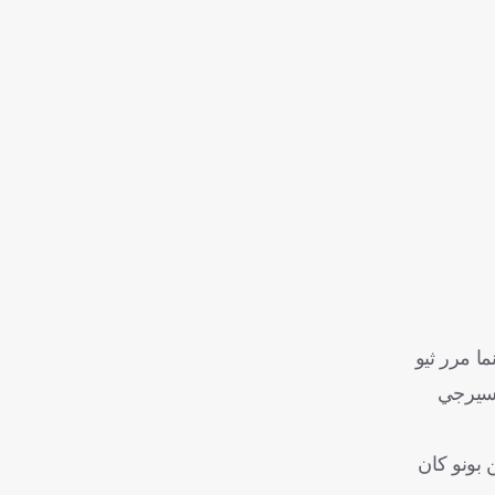
ا مرر ثيو
 سيرجي
 بونو كان