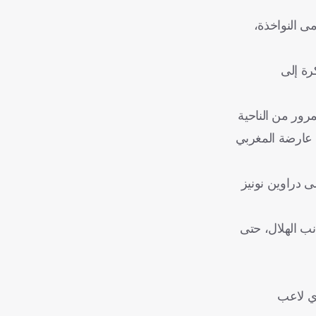
مى النواخذة،
رة إلى
37، بعد نجاح جاك هيندري في المرور من الناحية
ى عارضة المغربي
 دراوين نونيز
نب الهلال، حتى
سة يد على جاك هندري لاعب