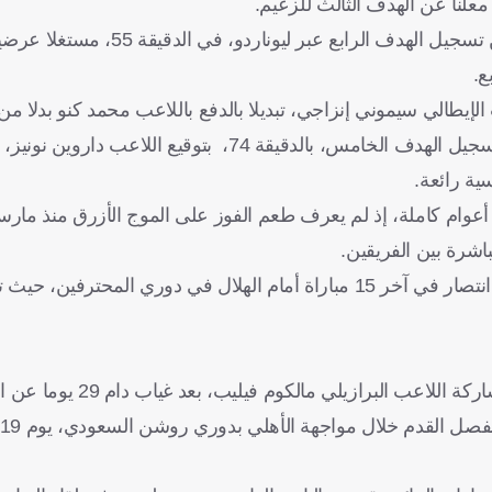
 معلنا عن الهدف الثالث للزعيم.
الهلال، لم يمنح أصحاب الأرض فرصة لالتقاط الأنفاس، وتمكن من تسجيل ال
ع.
 الإيطالي سيموني إنزاجي، تبديلا بالدفع باللاعب محمد كنو بدلا م
وسط استسلام وتراجع من جانب لاعبي الاتفاق، نجح الهلال في تسجيل الهدف الخامس، بالدقيقة 74، بتوقي
ية رائعة.
اشرة بين الفريقين.
وبحسب إحصاءات موقع "ترانسفير ماركت"، لم يحقق الاتفاق أي انتصار في آخر 15 مباراة أمام الهلال في دوري ا
 البرازيلي مالكوم فيليب، بعد غياب دام 29 يوما عن الزعيم.