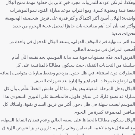
وهكذا، لم تكن عودته للتدريبات مجرد خبرٍ عابر، بل خطوة مهمة تمنح الهلال
دفعة فنية ومعنوية كبيرة. ومع اقتراب موعد مباراة الفتح، تبدو المؤشرات
واضحة: الهلال أصبح أكثر اكتمالًا، وأكثر قدرة على فرض شخصيته الهجومية،
وأكثر ثقة بأن أحد أهم مفاتيحه بات جاهزًا ليحمل عبء الهجوم من جديد.
تحديات صعبة
مع اقتراب نهاية فترة التوقف الدولي، يستعد الهلال للدخول في واحدة من
أصعب المراحل في موسمه الحالي.
الفريق الذي قدّم مستويات قوية منذ بداية الموسم، يجد نفسه الآن أمام
سلسلة من التحديات الثقيلة، حيث سيكون مطالبًا بالمنافسة على كل
البطولات دون استثناء، في ظل جدول مزدحم وضغط مباريات متواصل، إضافة
إلى ارتفاع طموحات الجماهير والإدارة بعد تعزيزات الصيف.
الهلال يدخل المرحلة المقبلة وهو يعلم تمامًا أن هامش الخطأ تقلّص، وأن كل
مباراة قد تصنع فارقًا في سباق طويل. فالمنافسة على الدوري السعودي هذا
الموسم ليست سهلة في ظل دخول أكثر من فريق السباق بقوة، وامتلاك كل
منافس لمجموعة كبيرة من النجوم.
الهلال سيكون مطالبًا بالحفاظ على نسقه العالي وعدم فقدان النقاط السهلة،
مع استغلال عودة لاعبيه المصابين وعلى رأسهم داروين نونيز لتعويض الإرهاق