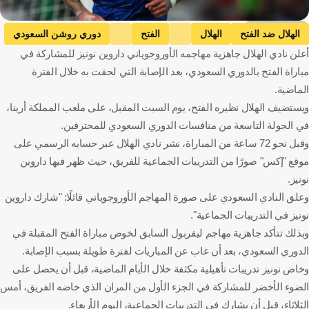
Getty Images
الهلال ضد الفتح
الهلال
الفتح
دوري روشن السعودي
أعلن نادي الهلال جاهزية مهاجمه الأوروجوياني داروين نونيز للمشاركة في
داروين نونيز
المملكة العربية السعودية
أورغواي
كرة قدم
مباراة الفتح بالدوري السعودي، بعد الإصابة التي لحقت به خلال الفترة
الماضية.
ويستضيف الهلال نظيره الفتح، يوم السبت المقبل، على ملعب المملكة أرينا،
في الجولة التاسعة من منافسات الدوري السعودي للمحترفين.
وقبل نحو 72 ساعة من المباراة، نشر نادي الهلال عبر حسابه الرسمي على
موقع "إكس" صورًا من التدريبات الجماعية للفريق، حيث ظهر فيها داروين
نونيز.
وعلق النادي السعودي على صورة المهاجم الأوروجوياني قائلًا: "شارك داروين
نونيز في التدريبات الجماعية".
وبذلك تتأكد جاهزية مهاجم ليفربول السابق لخوض مباراة الفتح المقبلة في
الدوري السعودي، بعد أن غاب عن المباريات لفترة طويلة بسبب الإصابة.
وخاض نونيز تدريبات تأهيلية مكثفة خلال الأيام الماضية، قبل أن يحصل على
الضوء الأخضر للمشاركة في الجزء الأول من المران الذي خاضه الفريق، أمس
الثلاثاء، قبل أن يشارك في التدريبات الجماعية، اليوم الأربعاء.