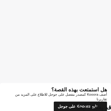
هل استمتعت بهذه القصة؟
أضف Kooora كمصدر مفضل على جوجل للاطلاع على المزيد من
تقاريرنا
قد يعجبك أيضاً
تابع Kooora على جوجل