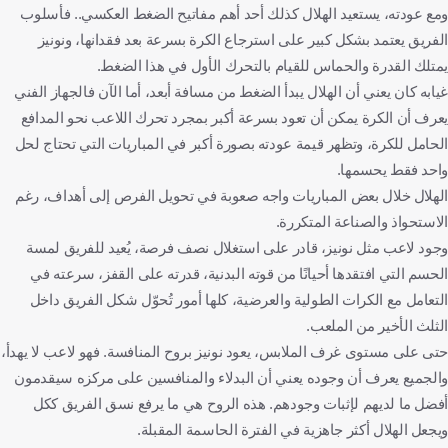
ومع عودته، يستعيد الهلال كذلك أحد أهم مفاتيح الضغط العكسي.. فأسلوب
الفريق يعتمد بشكل كبير على استرجاع الكرة بسرعة بعد فقدانها، ونونيز
يمتلك القدرة والحماس للقيام بالتحرك الأول في هذا الضغط.
غيابه كان يعني أن الهلال يبدأ الضغط من مسافة أبعد، أما الآن فالجهاز الفني
يعرف أن الكرة يمكن أن تعود بسرعة أكبر بمجرد تحرك اللاعب نحو المدافع
الحامل للكرة، وتظهر قيمة عودته بصورة أكبر في المباريات التي تحتاج لحل
واحد فقط يحسمها.
الهلال خلال بعض المباريات واجه صعوبة في تحويل الفرص إلى أهداف، رغم
الاستحواذ والصناعة المتكررة.
وجود لاعب مثل نونيز، قادر على استغلال نصف فرصة، يُعيد للفريق لمسة
الحسم التي افتقدها أحيانًا من قوته البدنية، قدرته على القفز، سرعته في
التعامل مع الكرات الطولية والعرضية، كلها أمور تُحوّل شكل الفريق داخل
الثلث الأخير من الملعب.
حتى على مستوى غرف الملابس، يعود نونيز بروح المنافسة. فهو لاعب لا يهدأ،
والجميع يعرف أن وجوده يعني أن البدلاء والمنافسين على مركزه سيقدمون
أفضل ما لديهم لإثبات وجودهم. هذه الروح هي ما يرفع نسق الفريق ككل
ويجعل الهلال أكثر جاهزية في الفترة الحاسمة المقبلة.