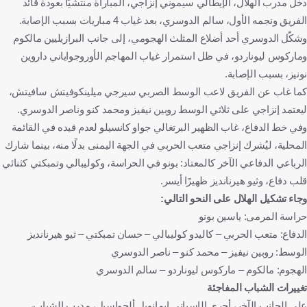
دخل مدرب الهلال، الإيطالي سيموني إنزاجي، المباراة منتشيًا بعودة قائد
الفريق ونجمه الأول، سالم الدوسري، بعد غياب 4 مباريات بسبب الإصابة.
وشكّل الدوسري أحد أضلاع المثلث الهجومي، إلى جانب البرازيليين مالكوم
وماركوس ليوناردو، في ظل استمرار غياب المهاجم الأوروجواياني داروين
نونيز، بسبب الإصابة.
كما غاب عن الفريق لاعب الوسط الصربي سيرجي ميلينكوفيتش سافيتش،
ليعتمد إنزاجي على ثلاثي الوسط روبين نيفيز ومحمد كنو وناصر الدوسري.
وفي خط الدفاع، غاب الظهير البرتغالي جواو كانسيلو لعدم قيده في القائمة
المحلية، ليُشرك إنزاجي متعب الحربي في الجهة اليمنى بدلًا منه، بينما شارك
الرباعي الدفاعي الآخر كالمعتاد: بونو في الحراسة، وكوليبالي وتمبكتي كثنائي
قلب دفاع، وثيو هيرنانديز ظهيرًا أيسر.
وجاء تشكيل الهلال على النحو التالي:
حراسة المرمى: ياسين بونو
الدفاع: متعب الحربي – كاليدو كوليبالي – حسان تمبكتي – ثيو هيرنانديز
الوسط: روبين نيفيز – محمد كنو – ناصر الدوسري
الهجوم: مالكوم – ماركوس ليوناردو – سالم الدوسري
تغييرات الشباب المفاجئة
على الجانب الآخر، أجرى الإسباني إيمانويل ألجواسيل، مدرب الشباب،