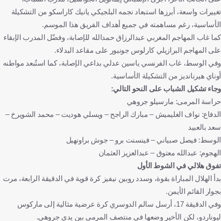
تغييرات واسعة، أبرزها استبعاد نجمه البلجيكي يانيك كاراسكو من التشكيلة
الأساسية، رغم مساهمته في جميع أهداف الفريق هذا الموسم.
كما غاب المهاجم المغربي عبدالرزاق حمدالله للإصابة، وفضّل المدرب الإبقاء
على المهاجم البرازيلي كارلوس جونيور على مقاعد البدلاء.
وفي الوسط، غاب الفرنسي ياسين عدلي بداعي الإصابة، كما استُبعد مواطنه
أوناي هيرنانديز من التشكيلة الأساسية.
وجاء تشكيل الشباب على النحو التالي:
حراسة المرمى: مارسيلو جروهي
الدفاع: نواف الغليميش – مبارك الراجح – ويسلي هوديت – محمد الشويرخ –
سعد بالعبيد
الوسط: فيصل صبياني – فينسنت برو – جوش براونهيل
الهجوم: عبدالله معتوق – عبدالعزيز العثمان
تفوق هلالي في الشوط الأول
بدأ الهلال المباراة بقوة، وسدد روبين نيفيز كرة قوية في الدقيقة الرابعة، مرت
بجوار القائم الأيمن.
وفي الدقيقة 17، أرسل سالم الدوسري كرة عرضية مثالية إلى ماركوس
ليوناردو، لكن الأخير وضعها في منتصف المرمى بين يدي جروهي.