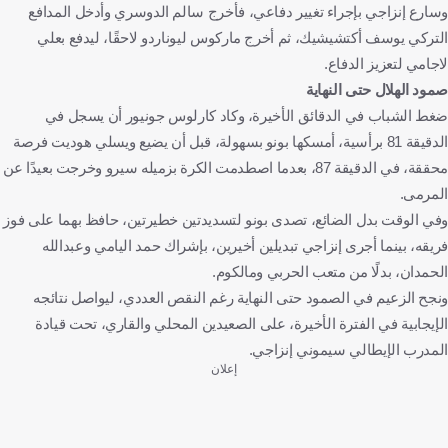
وسارع إنزاجي بإجراء تغيير دفاعي، فأخرج سالم الدوسري وأدخل المدافع
التركي يوسف أكتشيشيك، ثم أخرج ماركوس ليوناردو لاحقًا، ليدفع بعلي
لاجامي لتعزيز الدفاع.
صمود الهلال حتى النهاية
ضغط الشباب في الدقائق الأخيرة، وكاد كارلوس جونيور أن يسجل في
الدقيقة 81 برأسية، أمسكها بونو بسهولة، قبل أن يضيع ويسلي هوديت فرصة
محققة، في الدقيقة 87، بعدما اصطدمت الكرة بزميله سيرو وخرجت بعيدًا عن
المرمى.
وفي الوقت بدل الضائع، تصدى بونو لتسديدتين خطيرتين، حافظ بهما على فوز
فريقه، بينما أجرى إنزاجي تبديلين أخيرين، بإشراك حمد اليامي وعبدالله
الحمدان، بدلًا من متعب الحربي ومالكوم.
ونجح الزعيم في الصمود حتى النهاية رغم النقص العددي، ليواصل نتائجه
الإيجابية في الفترة الأخيرة، على الصعيدين المحلي والقاري، تحت قيادة
المدرب الإيطالي سيموني إنزاجي.
إعلان