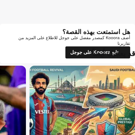
هل استمتعت بهذه القصة؟
أضف Kooora كمصدر مفضل على جوجل للاطلاع على المزيد من
تقاريرنا
قد يعجبك أيضاً
تابع Kooora على جوجل