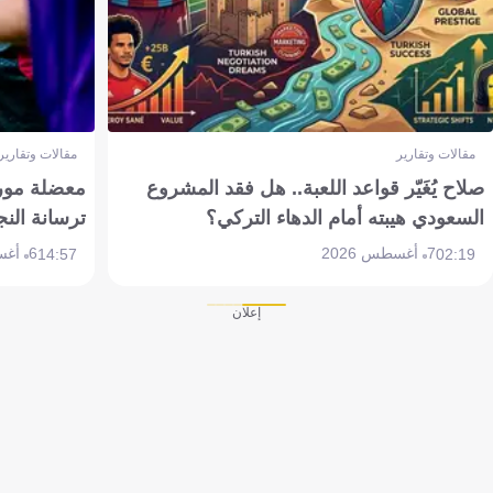
مقالات وتقارير
مقالات وتقارير
صلاح يُغَيّر قواعد اللعبة.. هل فقد المشروع
معضلة مورين
السعودي هيبته أمام الدهاء التركي؟
ترسانة النج
7 أغسطس 2026
6 أغسطس 2026
14:57
02:19
إعلان