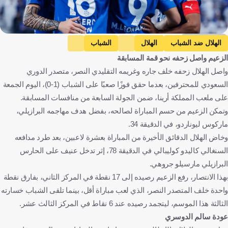
Getty Images
الهلال ضد الشباب
الهلال
الشباب
الزعيم واصل زحفه نحو قمة المسابقة
دوري روشن السعودي
المملكة العربية السعودية
كرة قدم
واصل الهلال زحفه خلف جاره وغريمه التقليدي النصر، متصدر الدوري
السعودي للمحترفين، بعدما حقق فوزًا صعبًا على الشباب (1-0)، اليوم الجمعة
على ملعب المملكة أرينا، ضمن الجولة السابعة من منافسات المسابقة.
وتمكن الزعيم من حسم المباراة لصالحه، بفضل هدف مهاجمه البرازيلي،
ماركوس ليوناردو، في الدقيقة 34.
وخاض الهلال الدقائق الأخيرة من المباراة بعشرة لاعبين، بعد طرد مدافعه
السنغالي كاليدو كوليبالي في الدقيقة 78، إثر تدخل عنيف على الحارس
البرازيلي مارسيلو جروهي.
بهذا الانتصار، رفع الزعيم رصيده إلى 17 نقطة في المركز الثاني، بفارق نقطة
واحدة خلف المتصدر النصر، الذي لعب مباراة أقل، بينما تلقى الشباب خسارته
الثالثة هذا الموسم، ليتجمد رصيده عند 6 نقاط في المركز الثالث عشر.
عودة سالم الدوسري