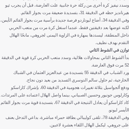
وسدد نيفيز كرة أخرى من ركلة حرة جانبية علت العارضة، قبل أن يجرب ثيو
هيرنانديز حظه في الدقيقة 31، بتسديدة ضعيفة مرت بجوار القائم.
وفي الدقيقة 34، أضاع ليوناردو فرصة جديدة برأسية مرت بجوار القائم الأيمن،
لكنه عوضها بعد دقيقتين فقط، عندما استغل كرة مرت من متعب الحربي
داخل المنطقة، ليسددها بمهارة في الزاوية اليمنى لجروهي، مانحًا الهلال
التقدم بهدف نظيف.
توازن في الشوط الثاني
بدأ الشوط الثاني بمحاولات هلالية، وسدد متعب الحربي كرة قوية في الدقيقة
52 مرت فوق العارضة.
ورد الشباب في الدقيقة 55 بتسديدة من عبدالعزيز العثمان في الشباك
الخارجية، ثم حاول سالم الدوسري التسديد من بعيد دون نجاح.
ودفع ألجواسيل بثلاثة تغييرات هجومية في الدقيقة 60، بإشراك كاراسكو
وكارلوس جونيور وحسين الصبياني، بينما واصل الهلال اعتماده على المرتدات.
كاد كاراسكو أن يعادل النتيجة في الدقيقة 67، بتسديدة قوية مرت بجوار القائم
الأيسر لبونو.
وفي الدقيقة 78، تلقى كوليبالي بطاقة حمراء مباشرة، بداعي التدخل بعنف
على جروهي، ليكمل الهلال اللقاء بعشرة لاعبين.