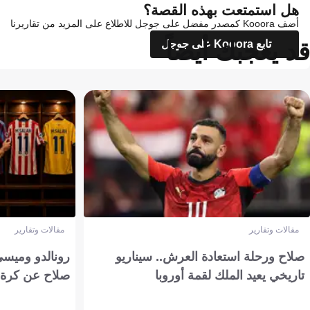
هل استمتعت بهذه القصة؟
أضف Kooora كمصدر مفضل على جوجل للاطلاع على المزيد من تقاريرنا
قد يعجبك أيضاً
تابع Kooora على جوجل
مقالات وتقارير
مقالات وتقارير
صلاح ورحلة استعادة العرش.. سيناريو
رونالدو وميسي
تاريخي يعيد الملك لقمة أوروبا
صلاح عن كرة 