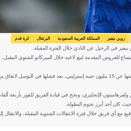
روبن نيفيز
المملكة العربية السعودية
البرتغال
كرة قدم
يفيز في الرحيل عن النادي خلال الفترة المقبلة.
تماع للعروض المقدمة لبيع لاعبه خلال الميركاتو الشتوي المقبل،
وأوضحت الصحيفة أن إدارة الهلال ستدرس العروض التي تزيد قيمتها عن 15 مليون جنيه إسترليني، بعد فشلها في ال
يز إلى صفوف الموج الأزرق صيف 2023 قادمًا من ولفرهامبتون الإنجليزي، ونجح في قيادة الفريق للفوز بأر
وقيع مع أي فريق خلال فترة الانتقالات الشتوية المقبلة، والانتقال 