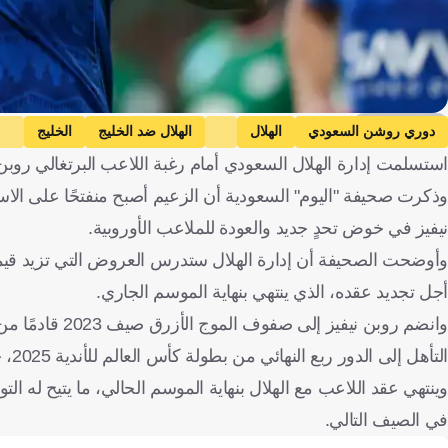
Getty Images
دوري روشن السعودي
الهلال
الهلال ضد الخليج
الخليج
استسلمت إدارة الهلال السعودي أمام رغبة اللاعب البرتغالي روبن ن
وذكرت صحيفة "اليوم" السعودية أن الزعيم أصبح منفتحًا على الاس
نيفيز في خوض تحدٍ جديد والعودة للملاعب الأوروبية.
أجل تجديد عقده، الذي ينتهي بنهاية الموسم الجاري.
وانضم روبن نيف
التأهل إلى الدور ربع النهائي من بطولة كأس العالم للأندية 2025، حيث كان أحد أبرز نجوم البطولة.
وينتهي عقد اللاعب مع الهلال بنهاية الموسم الحالي، ما يتيح له الت
في الصيف التالي.