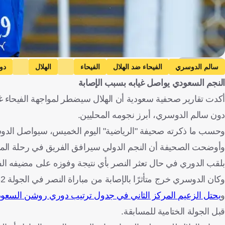
Getty Images
سالم الدوسري
الفيحاء ضد الهلال
الفيحاء
الهلال
دو
النجم السعودي يواصل غيابه بسبب الإصابة
أكدت تقارير صحفية سعودية أن الهلال سيضطر لمواجهة الفيحاء 
دون سالم الدوسري، أبرز نجومه المحليين.
وحسب ما ذكرته صحيفة "الرياضية" اليوم الخميس، سيواصل الدوسري
وأوضحت الصحيفة أن النجم الدولي سيرافق الفريق في رحلة المجمعة
بلقب الدوري في حال تعثر النصر بأي نتيجة وفوزه على مضيفه الف
وكان الدوسري خرج متأثرًا بالإصابة من مباراة النصر في الجولة 32، قبل أن يغيب عن مواجهة نيوم في الجولة قبل الأخيرة.
و
يحتل الزعيم المركز الثاني في جدول ترتيب دوري روشن السعو
قبل الجولة الختامية للمسابقة.