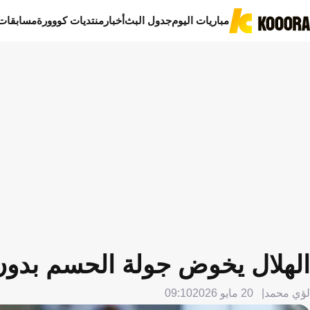
مباريات اليوم
جدول البث
أخبار
منتديات كووورة
مسابقات
الهلال يخوض جولة الحسم بدو
لؤي محمد
20 مايو 2026
09:10