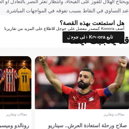
ويحتاج الهلال للفوز على الفيحاء، وانتظار تعثر النصر بالتعادل أ
عند التساوي في النقاط بسبب تفوقه في المواجهات المباشرة.
هل استمتعت بهذه القصة؟
أضف Kooora كمصدر مفضل على جوجل للاطلاع على المزيد من تقاريرنا
قد يعجبك أيضاً
تابع Kooora على جوجل
مقالات وتقارير
مقالات وتقارير
صلاح ورحلة استعادة العرش.. سيناريو
رونالدو وميسي