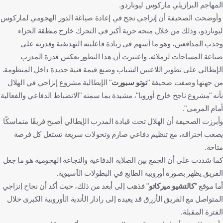
المهاجم البرازيلي ماركوس ليوناردو.
وأوضحت الصحيفة أن إنزاجي نجح في إعادة صياغة الدور الهجومي لماركوس
ليوناردو، وذلك من خلال منحه حرية أكبر في التحرك خارج منطقة الجزاء
وجذب المدافعين، وهو ما أسهم في زيادة فاعليته التهديفية وقدرته على
صناعة المساحات لزملائه. واعتبرت أن هذا التطور يعكس قدرة المدرب
الإيطالي على تطوير اللاعبين الشباب وصنع قيمة فنية جديدة داخل المنظومة.
من جهتها وصفت صحيفة "
توتو سبورت
" الإيطالية مشروع إنزاجي في الهلال
بأنه "مشروع ناجح خارج أوروبا"، مشيدة بما سمته "الانضباط الدفاعي والفعالية
أمام المرمى".
وأبرزت الصحيفة أن الهلال تحت قيادة المدرب الإيطالي أصبح فريقًا متماسكًا
يصعب اختراقه، مع تنظيم دفاعي صارم وتحولات سريعة تستغل كل فرصة
متاحة.
كما شددت على أن الجمع بين الصلابة الدفاعية والنجاعة الهجومية هو ما جعل
الفريق يظهر بصورة أوروبية الطابع في البطولات الآسيوية.
أما موقع "
كالتشيو ميركاتو
" فذهب إلى أبعد من ذلك، حيث أكد أن نجاح إنزاجي
المتواصل مع الفريق الأزرق قد يعيده إلى رادار الأندية الأوروبية الكبرى خلال
الفترة المقبلة.