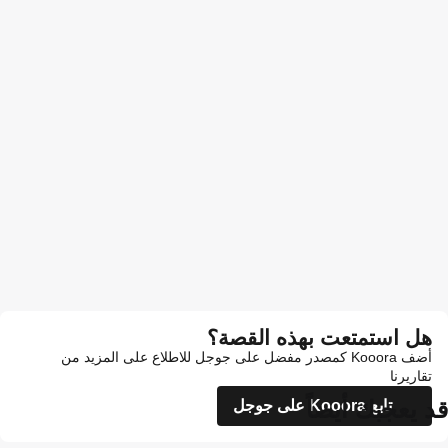
هل استمتعت بهذه القصة؟
أضف Kooora كمصدر مفضل على جوجل للاطلاع على المزيد من
تقاريرنا
قد يعجبك أيضاً
تابع Kooora على جوجل