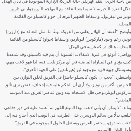
من ناحية أخرى، انتقد الهريفي حالة الدربكة الإدارية الموجودة في نادي الهلال
خلال الفترة الأخيرة، لا سيما بعد التعاقد مع المهاجم الأوروجواياني داروين
نونيز من ليفربول، وإسقاط الظهير البرتغالي جواو كانسيلو من القائمة
المحلية.
وأوضح: "أعتقد أن الهلال يعاني من الدربكة نوعًا ما، مثل التعاقد مع (داروين)
نونيز، رغم وجود (ماركوس) ليوناردو، وإسقاط (جواو) كانسيلو من القائمة
المحلية، هناك دربكة غريبة في الهلال".
وواصل: "أتوقع في فترة الانتقالات الشتوية أن يتم قيد كانسيلو، وقد شاهدنا
كيف يؤدي في المباراة الماضية في أي مركز يلعب فيه، لذا فهو لاعب مهم،
وسيشكل جبهة قوية مع وجود ثيو (هيرنانديز) على الجهة الأخرى".
واستطرد: "يجب أن يكون كانسيلو حاضرًا في الفريق لخلق التوازن بين
الجبهتين، أكثر من نونيز، ولا أرى أن الحكم عليه فيه إجحاف، فنحن نرى تألق
ماركوس ليوناردو في ظل الانسجام بينه وبين عناصر الفريق منذ الموسم
الماضي".
وتابع: "لا يمكن أن يأتي لاعب بهذا المبلغ الكبير ثم أعتمد عليه في دور دفاعي
ليلعب بدلًا من سالم الدوسري على الطرف، في الوقت الذي أحتاج فيه إلى
لاعب صندوق، يستثمر الفرص ويستغل الحلول الموجودة في الفريق".
تأهل الهلال الآسيوي