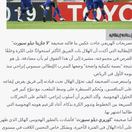
social media
إشادة إيطالية
تصريحات الهريفي جاءت عكس ما قالته صحيفة "
لا جازيتا ديلو سبورت
"
الإيطالية التي أكدت أن الهلال بات الفريق الأكثر استحواذًا على الكرة وخلقًا
للفرص في مجموعته، مشيرة إلى أن هذا التفوق لم يأتِ مصادفة، بل هو
نتيجة “بصمة تكتيكية واضحة” وضعها المدرب الإيطالي سيموني إنزاجي منذ
يومه الأول في الرياض.
واستعرضت الصحيفة كيف تحوّل الهلال تحت قيادته إلى فريق يفرض إيقاعه
على المنافسين، ويُحكم السيطرة على وسط الملعب، مع تنوّع كبير في
الحلول الهجومية. وأكد التقرير أن أسلوب إنزاجي، القائم على التحركات
السريعة بين الخطوط وتدوير الكرة بذكاء، أعاد للزعيم هويته الهجومية التي
طالما اشتهر بها.
أما صحيفة "
كوريري ديلو سبورت
" فأشادت بالتطور الهجومي الهائل الذي ظهر
على أداء الهلال في الفترة الأخيرة، وبشكل خاص التحسن اللافت في مستوى