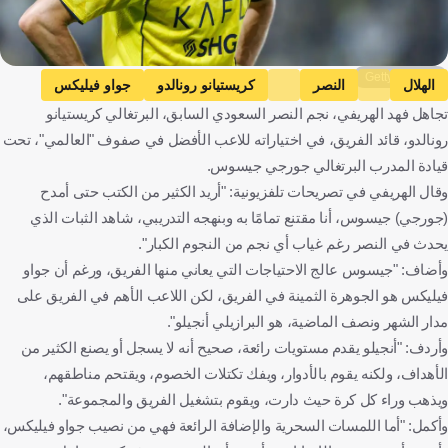
Getty Images
الهلال
النصر
كريستيانو رونالدو
جواو فيليكس
تجاهل فهد الهريفي، نجم النصر السعودي السابق، البرتغالي كريستيانو
أنجيلو جابرييل
المملكة العربية السعودية
البرتغال
البرازيل
رونالدو، قائد الفريق، في اختياراته للاعب الأفضل في صفوف "العالمي"، تحت
كرة قدم
قيادة المدرب البرتغالي جورجي جيسوس.
وقال الهريفي في تصريحات تلفزيونية: "أريد الكثير من الكتب حتى أمدح
(جورجي) جيسوس، أنا مقتنع تمامًا به وبنهجه التدريبي، شاهد الثبات الذي
يحدث في النصر رغم غياب أي نجم من النجوم الكبار".
وأضاف: "جيسوس عالج الاحتياجات التي يعاني منها الفريق، ورغم أن جواو
فيليكس هو الجوهرة الثمينة في الفريق، لكن اللاعب الأهم في الفريق على
مدار الشهر ونصف الماضية، هو البرازيلي أنجيلو".
وأردف: "أنجيلو يقدم مستويات رائعة، صحيح أنه لا يسجل أو يصنع الكثير من
الأهداف، ولكنه يقوم بالأدوار، ويفك تكتلات الخصوم، ويقتحم مناطقهم،
ويذهب وراء كل كرة حيث دارت، ويقوم بتشغيل الفريق والمجموعة".
وأكمل: "أما اللمسات السحرية والإضافة الرائعة فهي من نصيب جواو فيليكس،