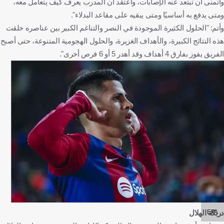
وأتمنى أن تبتعد عنه الإصابات، وأعتقد أن المدرب يعرف كيف يتعامل معه،
ومتى يدفع به أساسيًا ومتى يبقيه على مقاعد البدلاء".
وأتم: "الحلول الكثيرة الموجودة في النصر والتناغم الكبير بين عناصره خلقت
هذه النتائج الكبيرة، والأهداف الغزيرة، والحلول الهجومية المتنوعة، حتى أصبح
الفريق يفوز بفارق 4 أهداف وقد أهدر 5 أو 6 فرص أخرى".
EPA
دربكة الهلال