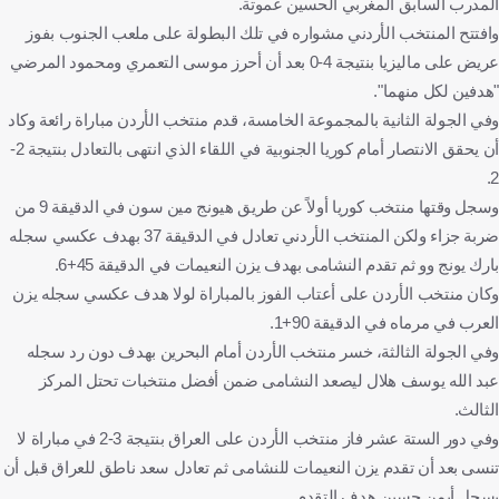
المدرب السابق المغربي الحسين عموتة.
وافتتح المنتخب الأردني مشواره في تلك البطولة على ملعب الجنوب بفوز
عريض على ماليزيا بنتيجة 4-0 بعد أن أحرز موسى التعمري ومحمود المرضي
"هدفين لكل منهما".
وفي الجولة الثانية بالمجموعة الخامسة، قدم منتخب الأردن مباراة رائعة وكاد
أن يحقق الانتصار أمام كوريا الجنوبية في اللقاء الذي انتهى بالتعادل بنتيجة 2-
2.
وسجل وقتها منتخب كوريا أولاً عن طريق هيونج مين سون في الدقيقة 9 من
ضربة جزاء ولكن المنتخب الأردني تعادل في الدقيقة 37 بهدف عكسي سجله
بارك يونج وو ثم تقدم النشامى بهدف يزن النعيمات في الدقيقة 45+6.
وكان منتخب الأردن على أعتاب الفوز بالمباراة لولا هدف عكسي سجله يزن
العرب في مرماه في الدقيقة 90+1.
وفي الجولة الثالثة، خسر منتخب الأردن أمام البحرين بهدف دون رد سجله
عبد الله يوسف هلال ليصعد النشامى ضمن أفضل منتخبات تحتل المركز
الثالث.
وفي دور الستة عشر فاز منتخب الأردن على العراق بنتيجة 3-2 في مباراة لا
تنسى بعد أن تقدم يزن النعيمات للنشامى ثم تعادل سعد ناطق للعراق قبل أن
يسجل أيمن حسين هدف التقدم.