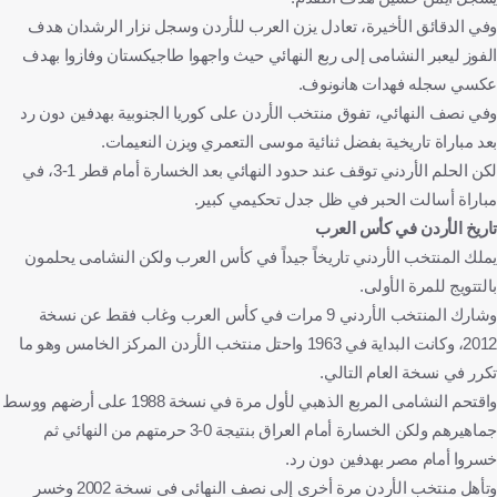
وفي الدقائق الأخيرة، تعادل يزن العرب للأردن وسجل نزار الرشدان هدف
الفوز ليعبر النشامى إلى ربع النهائي حيث واجهوا طاجيكستان وفازوا بهدف
عكسي سجله فهدات هانونوف.
وفي نصف النهائي، تفوق منتخب الأردن على كوريا الجنوبية بهدفين دون رد
بعد مباراة تاريخية بفضل ثنائية موسى التعمري ويزن النعيمات.
لكن الحلم الأردني توقف عند حدود النهائي بعد الخسارة أمام قطر 1-3، في
مباراة أسالت الحبر في ظل جدل تحكيمي كبير.
تاريخ الأردن في كأس العرب
يملك المنتخب الأردني تاريخاً جيداً في كأس العرب ولكن النشامى يحلمون
بالتتويج للمرة الأولى.
وشارك المنتخب الأردني 9 مرات في كأس العرب وغاب فقط عن نسخة
2012، وكانت البداية في 1963 واحتل منتخب الأردن المركز الخامس وهو ما
تكرر في نسخة العام التالي.
واقتحم النشامى المربع الذهبي لأول مرة في نسخة 1988 على أرضهم ووسط
جماهيرهم ولكن الخسارة أمام العراق بنتيجة 0-3 حرمتهم من النهائي ثم
خسروا أمام مصر بهدفين دون رد.
وتأهل منتخب الأردن مرة أخرى إلى نصف النهائي في نسخة 2002 وخسر