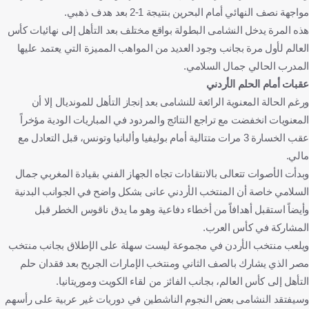
مواجهة نصف النهائي أمام البحرين بنتيجة 1-2 بعد هدف ذهبي.
هذه المرة يدخل النشامى البطولة بواقع مختلف بعد التأهل إلى نهائيات كأس
العالم لأول مرة بجانب وجود العديد من المواهب المميزة التي يعتمد عليها
المدرب الحالي جمال السلامي.
عقبات أمام الحلم الأردني
ورغم الحالة المعنوية الرائعة للنشامى بعد إنجاز التأهل للمونديال إلا أن
المعنويات انخفضت مع تراجع النتائج والمردود في المباريات الودية مؤخراً
عقب الخسارة 3 مرات متتالية أمام بوليفيا وألبانيا وتونس، قبل التعادل مع
مالي.
وبدأت الأصوات تتعالى بالانتقادات تجاه الجهاز الفني بقيادة المغربي جمال
السلامي خاصة أن المنتخب الأردني عانى بشكل واضح في الجوانب البدنية
وأيضاً استقبل أهدافاً من أخطاء دفاعية وهو ما يدق ناقوس الخطر قبل
المشاركة في كأس العرب.
ويلعب منتخب الأردن في مجموعة ليست سهلة على الإطلاق بجانب منتخب
مصر الذي يشارك بالصف الثاني ومنتخب الإمارات الجريح بعد فقدان حلم
التأهل إلى كأس العالم، بجانب الفائز من لقاء الكويت وموريتانيا.
وسيفتقد النشامى بعض النجوم الناشطين في دوريات غير عربية على رأسهم