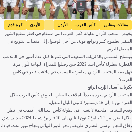
مقالات وتقارير
كأس العرب
الأردن
الأردن
كرة قدم
يخوض منتخب الأردن بطولة كأس العرب التي ستقام في قطر مطلع الشهر
المقبل بطموح كبير ودوافع قوية، من أجل الوصول إلى منصات التتويج في
المحفل العربي.
ويتسلح النشامى بالذكريات السعيدة التي كتبوها قبل عدة أشهر في الملاعب
القطرية ببطولة كأس آسيا 2023 حين وصلوا للمباراة النهائية لأول مرة.
فهل يعيد المنتخب الأردني مغامراته السعيدة في ملاعب قطر في كأس
العرب؟
ذكريات آسيا.. الإرث الرائع
المنتخب الأردني يعود مجدداً للملاعب القطرية لخوض كأس العرب خلال
الفترة بين 1 إلى 18 ديسمبر/ كانون الأول المقبل.
وقدم النشامى ملحمة لا تنسى في بطولة كأس آسيا التي أقيمت في قطر
خلال الفترة بين 12 يناير/ كانون الثاني إلى 10 فبراير/ شباط 2024 بعد أن شق
رفاق النجم موسى التعمري طريقهم نحو الدور النهائي بنجاح مبهر تحت قيادة