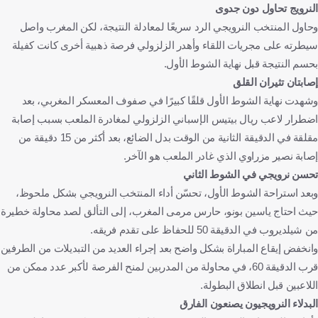
النرويج تحاول دون جدوى
وحاول المنتخب النرويجي الرد سريعًا لمعادلة النتيجة، لكن المغرب واصل
سيطرته على مجريات اللقاء وأهدر الزلزولي فرصة ذهبية أخرى كانت كفيلة
بحسم النتيجة قبل نهاية الشوط الأول.
إصابتان تثيران القلق
وشهدت نهاية الشوط الأول قلقًا كبيرًا في صفوف المعسكر المغربي، بعد
اضطرار لاعب ريال بيتيس الإسباني الزلزولي لمغادرة الملعب بسبب إصابة
مقلقة في الدقيقة الثانية من الوقت بدل الضائع، بعد أكثر من 15 دقيقة من
إصابة نصير مزراوي الذي غادر الملعب هو الآخر.
تحسن نرويجي في الشوط الثاني
وبعد استراحة الشوط الأول، تحسّن أداء المنتخب النرويجي بشكل ملحوظ،
حيث احتاج ياسين بونو، حارس مرمى المغرب، إلى التألق لصد محاولة خطيرة
من شيلديروب في الدقيقة 50 للحفاظ على تقدم فريقه.
وانخفض إيقاع المباراة بشكل واضح بعد إجراء العديد من التبديلات من الطرفين
قرب الدقيقة 60، في محاولة من المدربين لمنح الفرصة لأكبر عدد ممكن من
اللاعبين قبل انطلاق البطولة.
البدلاء النرويجيون يصنعون الفارق