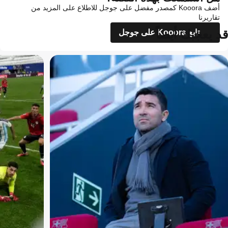
أضف Kooora كمصدر مفضل على جوجل للاطلاع على المزيد من
تقاريرنا
قد يعجبك أيضاً
تابع Kooora على جوجل