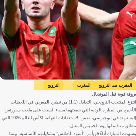
Getty Images
المغرب ضد النرويج
المغرب
النرويج
بروفة قوية قبل المونديال
المباريات الودية
المغرب
النرويج
الولايات المتحدة
كرة قدم
انتزع المنتخب النرويجي، التعادل (1-1) من نظيره المغربي في اللحظات
الأخيرة من المباراة الودية التي جمعتهما مساء السبت على ملعب سبورتس
إليستريتد في نيوجيرسي، ضمن الاستعدادات النهائية لكأس العالم 2026 التي
تنطلق منافساتها يوم الخميس المقبل.
وشهدت المباراة أداءً قوياً من "أسود الأطلس" بتشكيلتهم الأساسية، بينما