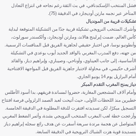
فشل المنتخب الإسكندنافي، في بث الثقة رغم نجاحه في انتزاع التعادل
المتأخر عبر نجمه مارتن أوديجارد في الدقيقة (75).
تشكيلات قريبة من المونديال
وأشرك المنتخب النرويجي تشكيلة قريبة جدًا من التشكيلة المتوقعة لبداية
كأس العالم، ضمت إيرلينج هالاند، ومارتن أوديجارد، وألكسندر سورلوث،
وأنطونيو نوسا، في اختبار حقيقي لجاهزية الفريق قبل المنافسات الرسمية.
من جهته، دفع المدرب المغربي بالوافد الجديد أيوب بوعدي في التشكيلة
الأساسية، إلى جانب العيناوي، وأوناحي، وصيباري، وإبراهيم دياز، والقائد
أشرف حكيمي، في محاولة لاختبار جاهزية الفريق قبل المواجهة الافتتاحية
أمام البرازيل يوم 14 يونيو الجاري.
دياز يمنح المغرب التقدم المبكر
وأمام آلاف المشجعين المغاربة، حضروا لمساندة فريقهم، بدا أسود الأطلس
خطيرين منذ اللحظات الأولى، حيث أتيحت لعبد الصمد الزلزولي فرصة افتتاح
التسجيل مبكرًا، لكن تسديدته افتقرت للدقة المطلوبة في الدقيقة الخامسة.
وأزعجت خطة لعب المغرب المنتخب النرويجي بشدة، وأثمر الضغط المغربي
المتواصل عن هجمة مرتدة سريعة أسفرت عن هدف رائع سجله إبراهيم دياز
بتسديدة قوية هزت الشباك النرويجية في الدقيقة السابعة.