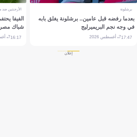
برشلونة
الأرجنتين ضد 
بعدما رفضه قبل عامين.. برشلونة يغلق بابه
الفيفا يحتفي
في وجه نجم البريميرليج
شباك مصر
7 أغسطس 2026
7 أغسطس 2026
16:17
17:47
إعلان