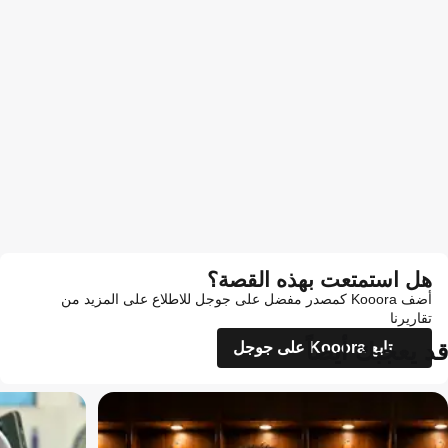
هل استمتعت بهذه القصة؟
أضف Kooora كمصدر مفضل على جوجل للاطلاع على المزيد من
تقاريرنا
قد يعجبك أيضاً
تابع Kooora على جوجل