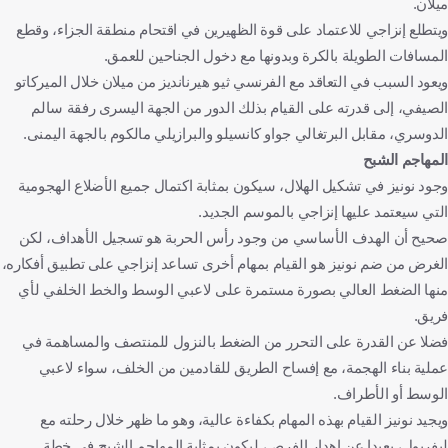
ميلان.
ويتطلع إنزاجي للاعتماد على قوة الظهيرين في اقتحام منطقة الجزاء، وقطع
المسافات الطويلة بالكرة وبدونها مع دخول الجناحين للعمق.
ويعود السبب في التعاقد مع الفرنسي ثيو هيرنانديز من ميلان خلال الميركاتو
الصيفي، إلى قدرته على القيام بذلك الدور من الجهة اليسرى رفقة سالم
الدوسري، مقابل البرتغالي جواو كانسيلو والبرازيلي مالكوم بالجهة اليمنى.
المهاجم الشبح
وجود نونيز في تشكيل الهلال، سيكون بمثابة اكتمال جميع الأضلاع الهجومية
التي سيعتمد عليها إنزاجي بالموسم الجديد.
صحيح أن الهدف الأساسي من وجود رأس الحربة هو تسجيل الأهداف، لكن
الغرض من ضم نونيز هو القيام بمهام أخرى تساعد إنزاجي على تطبيق أفكاره،
منها الضغط العالي بصورة مستمرة على لاعبي الوسط والخط الخلفي لأي
فريق.
فضلا عن القدرة على التحرر من الضغط بالنزول للمنتصف والمساهمة في
عملية بناء الهجمة، مع إفساح الطريق للقادمين من الخلف، سواء لاعبي
الوسط أو الأطراف.
ويجيد نونيز القيام بهذه المهام بكفاءة عالية، وهو ما ظهر خلال رحلته مع
ليفربول، بعيدا عن إهدار الفرص، ليكون بمثابة المهاجم الشبح في خطة