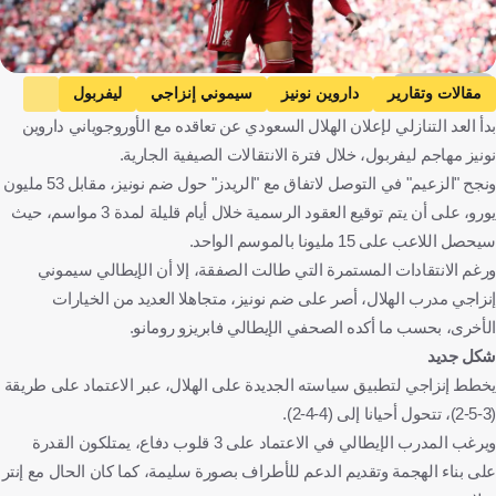
Getty Images
مقالات وتقارير
داروين نونيز
سيموني إنزاجي
ليفربول
بدأ العد التنازلي لإعلان الهلال السعودي عن تعاقده مع الأوروجوياني داروين
الهلال
دوري روشن السعودي
أورغواي
إيطاليا
إنجلترا
نونيز مهاجم ليفربول، خلال فترة الانتقالات الصيفية الجارية.
المملكة العربية السعودية
كرة قدم
ونجح "الزعيم" في التوصل لاتفاق مع "الريدز" حول ضم نونيز، مقابل 53 مليون
يورو، على أن يتم توقيع العقود الرسمية خلال أيام قليلة لمدة 3 مواسم، حيث
سيحصل اللاعب على 15 مليونا بالموسم الواحد.
ورغم الانتقادات المستمرة التي طالت الصفقة، إلا أن الإيطالي سيموني
إنزاجي مدرب الهلال، أصر على ضم نونيز، متجاهلا العديد من الخيارات
الأخرى، بحسب ما أكده الصحفي الإيطالي فابريزو رومانو.
شكل جديد
يخطط إنزاجي لتطبيق سياسته الجديدة على الهلال، عبر الاعتماد على طريقة
(3-5-2)، تتحول أحيانا إلى (4-4-2).
ويرغب المدرب الإيطالي في الاعتماد على 3 قلوب دفاع، يمتلكون القدرة
على بناء الهجمة وتقديم الدعم للأطراف بصورة سليمة، كما كان الحال مع إنتر