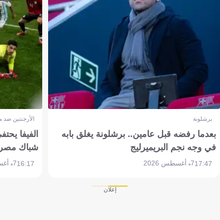
برشلونة
الأرجنتين ضد 
بعدما رفضه قبل عامين.. برشلونة يغلق بابه
الفيفا يحتفي
في وجه نجم البريميرليج
شباك مصر
7 أغسطس 2026
7 أغسطس 2026
16:17
17:47
إعلان