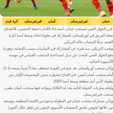
getty
عمان
قيرغيزستان
عُمان
قيرغيزستان
كرة قدم
قرر الجهاز الفني لمنتخب عمان، استدعاء اللاعب جمعة الحبسي، للالتحاق
ببعثة الفريق في أوزبكستان، للمشاركة في بطولة اتحاد وسط آسيا لكرة
القدم، بديلًا للمصاب خالد البريكي.
ويغيب البريكي، منذ فترة عن المشاركة في المباريات بسبب الإصابة، وهو ما
دفع الجهاز الفني للبحث عن بديل لمساعدة المنتخب العماني في مهمته
الآسيوية الحالية.
وكان منتخب أوزبكستان، قد نجح في العودة ليخطف تعادلاً ثميناً بنتيجة (1-1)
أمام منتخب عُمان أمس، في افتتاح مشواره ضمن المجموعة الأولى من
بطولة كأس أمم منطقة وسط آسيا 2025.
وتُقام مباريات الجولة الثانية بعد غد الثلاثاء، ويواجه فيها منتخب عُمان نظيره
منتخب قيرغيزستان.
وتأتي مشاركة منتخب عمان في البطولة بدعوة من اللجنة المنظمة، ويستعد
من خلالها لخوض ملحق التصفيات الآسيوي المقرر في قطر خلال أكتوبر/