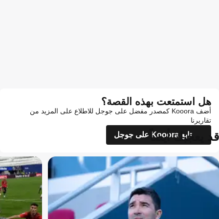
هل استمتعت بهذه القصة؟
أضف Kooora كمصدر مفضل على جوجل للاطلاع على المزيد من
تقاريرنا
قد يعجبك أيضاً
تابع Kooora على جوجل