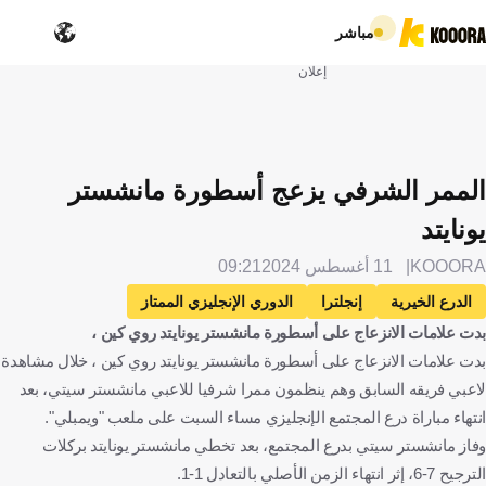
مباشر
إعلان
الممر الشرفي يزعج أسطورة مانشستر
يونايتد
KOOORA
11 أغسطس 2024
09:21
الدرع الخيرية
إنجلترا
الدوري الإنجليزي الممتاز
بدت علامات الانزعاج على أسطورة مانشستر يونايتد روي كين ،
مانشستر سيتي
مانشستر يونايتد
روي كين
أيرلندا
بدت علامات الانزعاج على أسطورة مانشستر يونايتد روي كين ، خلال مشاهدة
كرة قدم
لاعبي فريقه السابق وهم ينظمون ممرا شرفيا للاعبي مانشستر سيتي، بعد
انتهاء مباراة درع المجتمع الإنجليزي مساء السبت على ملعب "ويمبلي".
وفاز مانشستر سيتي بدرع المجتمع، بعد تخطي مانشستر يونايتد بركلات
الترجيح 7-6، إثر انتهاء الزمن الأصلي بالتعادل 1-1.