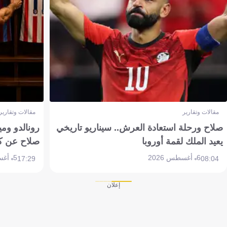
مقالات وتقارير
مقالات وتقارير
صلاح ورحلة استعادة العرش.. سيناريو تاريخي
رونالدو وم
يعيد الملك لقمة أوروبا
صلاح عن ك
6 أغسطس 2026
5 أغسطس 2026
17:29
08:04
إعلان