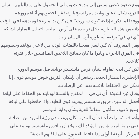
ومع صعود لاعبي سيتي إلى مدرجات ويمبلي للحصول على ميدالياتهم وتسلم
الدرع، شكل لاعبو يونايتد ممرا شرفيا وصفقوا لخصومهم أثناء مرورهم.
ووفقا لما ذكرته إذاعة "توك سبورت"، فإن كين بدا منزعجا ومندهشا في الوقت
ذاته من هذه الخطوة، خلال تواجده على أرض الملعب لتحليل المباراة لشبكة
"أي تي في" برفقة أسطورة آرسنال إيان رايت.
ومن المعروف أن كين ليس معجبا باللفتات الودية بين لاعبي يونايتد وخصومهم
في الفرق الأخرى، ونادرا ما كان يصافح اللاعبين المنافسين خلال فترته
كلاعب.
لكن كين أبدى تفاؤله بشأن فرص مانشستر يونايتد قبل موسم الدوري
الإنجليزي الممتاز الجديد، ويشعر أن بإمكان الفريق خوض موسم قوي، إذا
تمكن من الاحتفاظ بلاعبيه بعيدا عن الإصابات.
وقال كين لشبكة "أي تي في": "المفتاح بالنسبة ليونايتد هو الحفاظ على لياقة
أفضل اللاعبين، فريق مانشستر يونايتد قوي للغاية، وإذا حافظوا على لياقة
جميع لاعبيه، سأكون متفائلاً للغاية بشأن بداية الموسم".
وأضاف: "ما زلت أعتقد أن المدرب كان يرغب في رؤية المزيد من الصلابة
حتى نهاية المباراة، من المؤكد أنك تتوقع أن ينافس مانشستر يونايتد على
المراكز الأربعة الأولى إذا حافظ اللاعبون على لياقتهم البدنية".