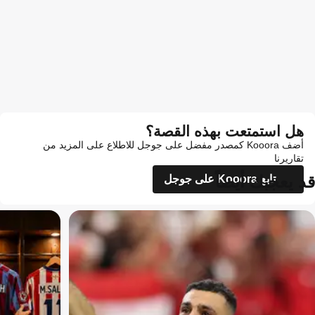
هل استمتعت بهذه القصة؟
أضف Kooora كمصدر مفضل على جوجل للاطلاع على المزيد من
تقاريرنا
قد يعجبك أيضاً
تابع Kooora على جوجل