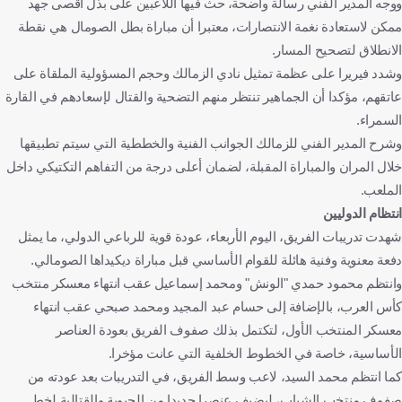
ووجه المدير الفني رسالة واضحة، حث فيها اللاعبين على بذل أقصى جهد
ممكن لاستعادة نغمة الانتصارات، معتبرا أن مباراة بطل الصومال هي نقطة
الانطلاق لتصحيح المسار.
وشدد فيريرا على عظمة تمثيل نادي الزمالك وحجم المسؤولية الملقاة على
عاتقهم، مؤكدا أن الجماهير تنتظر منهم التضحية والقتال لإسعادهم في القارة
السمراء.
وشرح المدير الفني للزمالك الجوانب الفنية والخططية التي سيتم تطبيقها
خلال المران والمباراة المقبلة، لضمان أعلى درجة من التفاهم التكتيكي داخل
الملعب.
انتظام الدوليين
شهدت تدريبات الفريق، اليوم الأربعاء، عودة قوية للرباعي الدولي، ما يمثل
دفعة معنوية وفنية هائلة للقوام الأساسي قبل مباراة ديكيداها الصومالي.
وانتظم محمود حمدي "الونش" ومحمد إسماعيل عقب انتهاء معسكر منتخب
كأس العرب، بالإضافة إلى حسام عبد المجيد ومحمد صبحي عقب انتهاء
معسكر المنتخب الأول، لتكتمل بذلك صفوف الفريق بعودة العناصر
الأساسية، خاصة في الخطوط الخلفية التي عانت مؤخرا.
كما انتظم محمد السيد، لاعب وسط الفريق، في التدريبات بعد عودته من
صفوف منتخب الشباب، ليضيف عنصرا جديدا من الحيوية والقتالية لخط