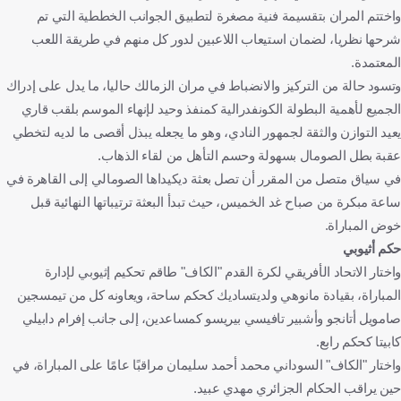
واختتم المران بتقسيمة فنية مصغرة لتطبيق الجوانب الخططية التي تم
شرحها نظريا، لضمان استيعاب اللاعبين لدور كل منهم في طريقة اللعب
المعتمدة.
وتسود حالة من التركيز والانضباط في مران الزمالك حاليا، ما يدل على إدراك
الجميع لأهمية البطولة الكونفدرالية كمنفذ وحيد لإنهاء الموسم بلقب قاري
يعيد التوازن والثقة لجمهور النادي، وهو ما يجعله يبذل أقصى ما لديه لتخطي
عقبة بطل الصومال بسهولة وحسم التأهل من لقاء الذهاب.
في سياق متصل من المقرر أن تصل بعثة ديكيداها الصومالي إلى القاهرة في
ساعة مبكرة من صباح غد الخميس، حيث تبدأ البعثة ترتيباتها النهائية قبل
خوض المباراة.
حكم أثيوبي
واختار الاتحاد الأفريقي لكرة القدم "الكاف" طاقم تحكيم إثيوبي لإدارة
المباراة، بقيادة مانوهي ولديتساديك كحكم ساحة، ويعاونه كل من تيمسجين
صامويل أتانجو وأشبير تافيسي بيريسو كمساعدين، إلى جانب إفرام دابيلي
كابيتا كحكم رابع.
واختار "الكاف" السوداني محمد أحمد سليمان مراقبًا عامًا على المباراة، في
حين يراقب الحكام الجزائري مهدي عبيد.