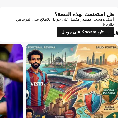
هل استمتعت بهذه القصة؟
أضف Kooora كمصدر مفضل على جوجل للاطلاع على المزيد من
تقاريرنا
قد يعجبك أيضاً
تابع Kooora على جوجل