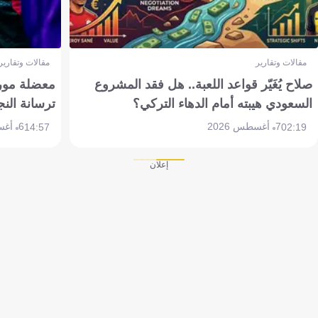
مقالات وتقارير
مقالات وتقارير
صلاح يُغَيّر قواعد اللعبة.. هل فقد المشروع
معضلة مورين
السعودي هيبته أمام الدهاء التركي؟
ترسانة النج
7 أغسطس 2026
6 أغسطس 2026
14:57
02:19
إعلان