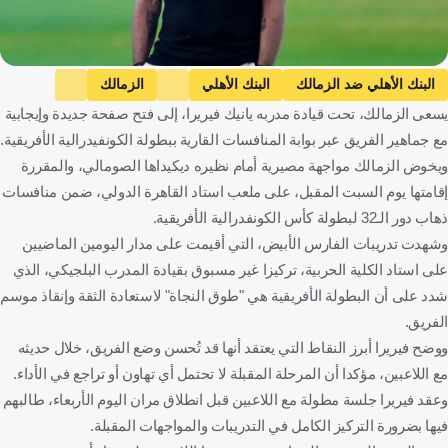
البنك الأهلي ضد الزمالك
البنك الأهلي
الزمالك
يسعى الزمالك، تحت قيادة مدربه يانيك فيريرا، إلى فتح صفحة جديدة وإيجابية
الدوري المصري الممتاز
كأس الكونفيدرالية الإفريقية
عدي الدباغ
مع جماهير الفريق عبر بوابة المنافسات القارية ببطولة الكونفيدرالية الأفريقية.
ناصر منسي
محمود حمدي الونش
محمد اسماعيل
ويخوض الزمالك مواجهة مصيرية أمام نظيره ديكيداها الصومالي، والمقررة
محمد صبحي
محمد السيد محمد
يانيك فيريرا
مصر
إقامتها يوم السبت المقبل، على ملعب استاد القاهرة الدولي، ضمن منافسات
كرة قدم
ذهاب دور الـ32 لبطولة كأس الكونفدرالية الأفريقية.
وشهدت تدريبات الفارس الأبيض، التي أقيمت على مدار اليومين الماضيين
على استاد الكلية الحربية، تركيزا غير مسبوق بقيادة المدرب البلجيكي، الذي
شدد على أن البطولة الأفريقية هي "طوق النجاة" لاستعادة الثقة وإنقاذ موسم
الفريق.
ووضح فيريرا أبرز النقاط التي يعتقد أنها قد تُحسن وضع الفريق، خلال حديثه
مع اللاعبين، مؤكدا أن المرحلة المقبلة لا تحتمل أي تهاون أو تراجع في الأداء.
وعقد فيريرا جلسة مطولة مع اللاعبين قبل انطلاق مران اليوم الأربعاء، طالبهم
فيها بضرورة التركيز الكامل في التدريبات والمواجهات المقبلة.