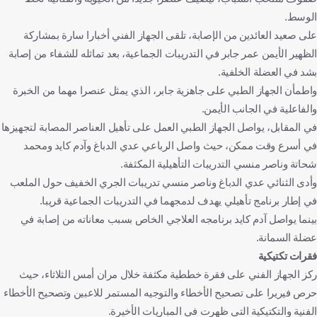
الوسط.
على صعيد العائدين من الإصابة، تلقى الجهاز الفني أخبارا سارة بمشاركة
الظهير الأيمن عمر جابر في التدريبات الجماعية، بعد تماثله للشفاء من إصابة
بشد في العضلة الخلفية.
واطمأن الجهاز الطبي على جاهزية جابر، الذي يمثل عنصرا مهما من الخبرة
والفاعلية في الجانب الأيمن.
في المقابل، يواصل الجهاز الطبي العمل على تأهيل العناصر المصابة لتجهيزها
في أسرع وقت ممكن، حيث واصل الرباعي عدي الدباغ وآدم كايد ومحمد
شحاتة وناصر منسي التدريبات التأهيلية المكثفة.
وأدى الثنائي عدي الدباغ وناصر منسي تدريبات الجري الخفيف حول الملعب
في إطار برنامج تأهيلي يهدف لدمجهما في التدريبات الجماعية قريبا.
بينما يواصل آدم كايد برنامجه العلاجي الخاص بسبب معاناته من إصابة في
عضلة السمانة.
فقرات تكتيكية
ركز الجهاز الفني على فقرة خططية مكثفة خلال مران أمس الثلاثاء، حيث
حرص فيريرا على تصحيح الأخطاء والتوجيه المستمر للاعبين وتصحيح الأخطاء
الفنية والتكتيكية التي ظهرت في المباريات الأخيرة.