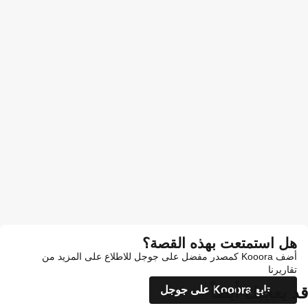
هل استمتعت بهذه القصة؟
أضف Kooora كمصدر مفضل على جوجل للاطلاع على المزيد من
تقاريرنا
قد يعجبك أيضاً
تابع Kooora على جوجل