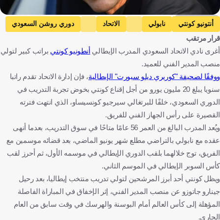
Getty Images
أنتونيو كونتي
نابولي
الاتحاد
دوري روشن السعودي
قرار مرتقب
الدوري الإيطالي
إيطاليا
المملكة العربية السعودية
كرة قدم
أغرى نادي الاتحاد السعودي المدرب الإيطالي
أنطونيو كونتي
براتب كبير لتولي
منصب المدير الفني للعميد.
ووفقًا لصحيفة "كوريري ديلو سبورت" الإيطالية
، فإن إدارة الاتحاد تقدم راتبا
سنويا يبلغ 20 مليون يورو من أجل إقناع كونتي بخوض تجربة التدريب في
الدوري السعودي، خلفًا للبرتغالي سيرجيو كونسيساو، الذي انتهت فترته
القصيرة على رأس الجهاز الفني للفريق.
ويُعد المدرب البالغ من العمر 56 عامًا متاحًا في سوق التدريب، بعدما أنهى
عقده مع نابولي بالتراضي مطلع شهر يونيو الماضي، بعد قضائه موسمين مع
الفريق، توج خلالهما بلقب الدوري الإيطالي في موسمه الأول، ثم أحرز لقب
كأس السوبر الإيطالي في الموسم الثاني.
ويظل كونتي أحد أبرز المرشحين لتولي تدريب منتخب إيطاليا، بعد رحيل
جينارو جاتوزو عن منصب المدير الفني، إثر الإخفاق في المباراة الفاصلة
المؤهلة إلى كأس العالم أمام البوسنة والهرسك في وقت سابق من العام
الجاري.