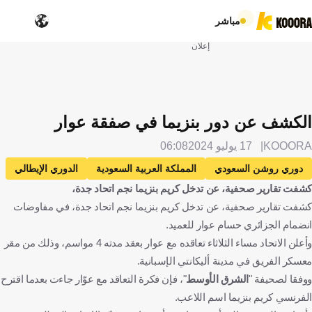
مباشر
إعلان
الكشف عن دور بنزيما في صفقة عوار
KOOORA
17 يوليو 2024
06:08
دوري روشن السعودي
المملكة العربية السعودية
الدوري الإيطالي
كشفت تقارير صحفية، عن تدخل كريم بنزيما نجم اتحاد جدة،
إيطاليا
روما
الاتحاد
كريم بنزيما
فرنسا
كشفت تقارير صحفية، عن تدخل كريم بنزيما نجم اتحاد جدة، في مفاوضات
حسام عوار
الجزائر
الإنتقالات
كرة قدم
انضمام الجزائري حسام عوار للعميد.
وأعلن الاتحاد مساء الثلاثاء تعاقده مع عوار بعقد مدته 4 مواسم، وذلك من مقر
معسكر الفريق في مدينة أليكانتي الإسبانية.
ووفقا لصحيفة "
الشرق الأوسط
"، فإن فكرة التعاقد مع عوّار جاءت بعدما اقترح
الفرنسي كريم بنزيما اسم اللاعب.