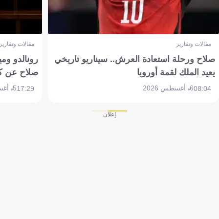
مقالات وتقارير
مقالات وتقارير
صلاح ورحلة استعادة العرش.. سيناريو تاريخي
رونالدو وم
يعيد الملك لقمة أوروبا
صلاح عن ك
6 أغسطس 2026
5 أغسطس 2026
17:29
08:04
إعلان