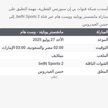
أسندت شبكة قنوات بي إن سبورتس القطرية، مهمة التعليق على
مباراة مانشستر يونايتد ووست هام عبر قناة beIN Sports 2، إلى
حسن العيدروس.
المباراة
مانشستر يونايتد - وست هام
الموعد
الأحد 27 يوليو 2025
التوقيت
02:00 مصر والسعودية، 03:00 الإمارات
الملعب
ميتلايف
القنوات الناقلة
beIN Sports 2
المعلق
حسن العيدروس
إعلان