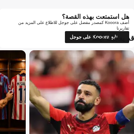
هل استمتعت بهذه القصة؟
أضف Kooora كمصدر مفضل على جوجل للاطلاع على المزيد من
تقاريرنا
قد يعجبك أيضاً
تابع Kooora على جوجل