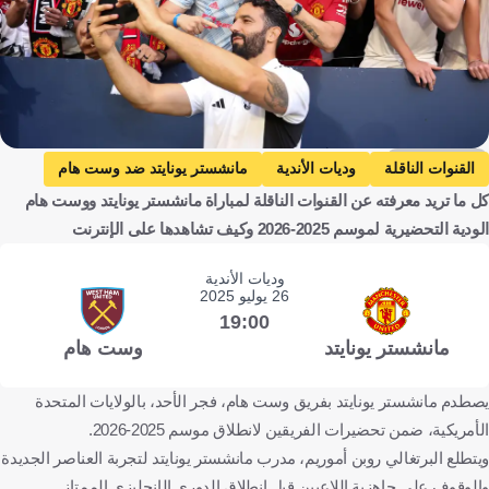
Getty Images
القنوات الناقلة
وديات الأندية
مانشستر يونايتد ضد وست هام
كل ما تريد معرفته عن القنوات الناقلة لمباراة مانشستر يونايتد ووست هام
مانشستر يونايتد
وست هام
إنجلترا
كرة قدم
الودية التحضيرية لموسم 2025-2026 وكيف تشاهدها على الإنترنت
وديات الأندية
26 يوليو 2025
19:00
مانشستر يونايتد
وست هام
يصطدم مانشستر يونايتد بفريق وست هام، فجر الأحد، بالولايات المتحدة
الأمريكية، ضمن تحضيرات الفريقين لانطلاق موسم 2025-2026.
ويتطلع البرتغالي روبن أموريم، مدرب مانشستر يونايتد لتجربة العناصر الجديدة
والوقوف على جاهزية اللاعبين قبل انطلاق الدوري الإنجليزي الممتاز.