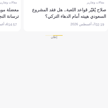
مقالات وتقارير
مقالات وتقارير
صلاح يُغَيّر قواعد اللعبة.. هل فقد المشروع
معضلة مورين
السعودي هيبته أمام الدهاء التركي؟
ترسانة النج
7 أغسطس 2026
6 أغسطس 2026
14:57
02:19
إعلان