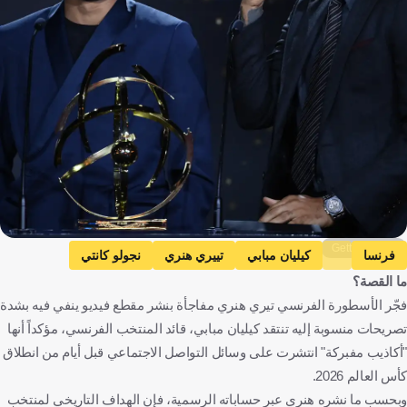
Getty Images
فرنسا
كيليان مبابي
تييري هنري
نجولو كانتي
ما القصة؟
كأس العالم
فرنسا
كرة قدم
فجّر الأسطورة الفرنسي تيري هنري مفاجأة بنشر مقطع فيديو ينفي فيه بشدة
تصريحات منسوبة إليه تنتقد كيليان مبابي، قائد المنتخب الفرنسي، مؤكداً أنها
"أكاذيب مفبركة" انتشرت على وسائل التواصل الاجتماعي قبل أيام من انطلاق
كأس العالم 2026.
وبحسب ما نشره هنري عبر حساباته الرسمية، فإن الهداف التاريخي لمنتخب