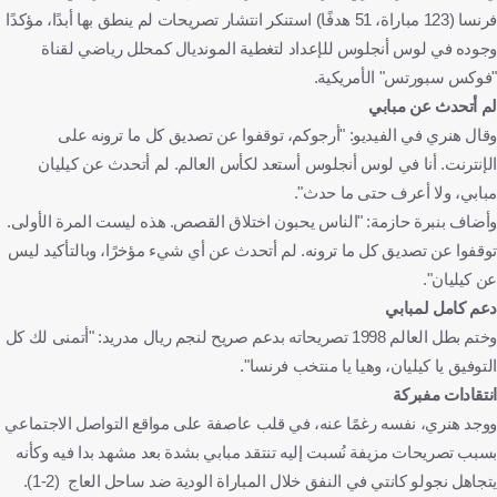
فرنسا (123 مباراة، 51 هدفًا) استنكر انتشار تصريحات لم ينطق بها أبدًا، مؤكدًا
وجوده في لوس أنجلوس للإعداد لتغطية المونديال كمحلل رياضي لقناة
"فوكس سبورتس" الأمريكية.
لم أتحدث عن مبابي
وقال هنري في الفيديو: "أرجوكم، توقفوا عن تصديق كل ما ترونه على
الإنترنت. أنا في لوس أنجلوس أستعد لكأس العالم. لم أتحدث عن كيليان
مبابي، ولا أعرف حتى ما حدث".
وأضاف بنبرة حازمة: "الناس يحبون اختلاق القصص. هذه ليست المرة الأولى.
توقفوا عن تصديق كل ما ترونه. لم أتحدث عن أي شيء مؤخرًا، وبالتأكيد ليس
عن كيليان".
دعم كامل لمبابي
وختم بطل العالم 1998 تصريحاته بدعم صريح لنجم ريال مدريد: "أتمنى لك كل
التوفيق يا كيليان، وهيا يا منتخب فرنسا".
انتقادات مفبركة
ووجد هنري، نفسه رغمًا عنه، في قلب عاصفة على مواقع التواصل الاجتماعي
بسبب تصريحات مزيفة نُسبت إليه تنتقد مبابي بشدة بعد مشهد بدا فيه وكأنه
يتجاهل نجولو كانتي في النفق خلال المباراة الودية ضد ساحل العاج (2-1).