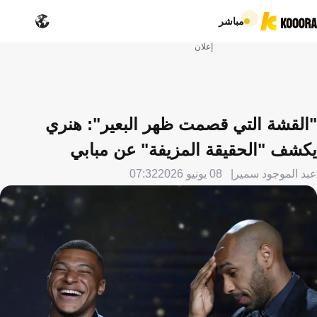
مباشر
إعلان
"القشة التي قصمت ظهر البعير": هنري
يكشف "الحقيقة المزيفة" عن مبابي
عبد الموجود سمير
08 يونيو 2026
07:32