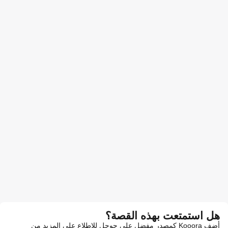
هل استمتعت بهذه القصة؟
أضف Kooora كمصدر مفضل على جوجل للاطلاع على المزيد من