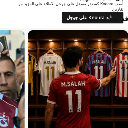
أضف Kooora كمصدر مفضل على جوجل للاطلاع على المزيد من
تقاريرنا
قد يعجبك أيضاً
تابع Kooora على جوجل