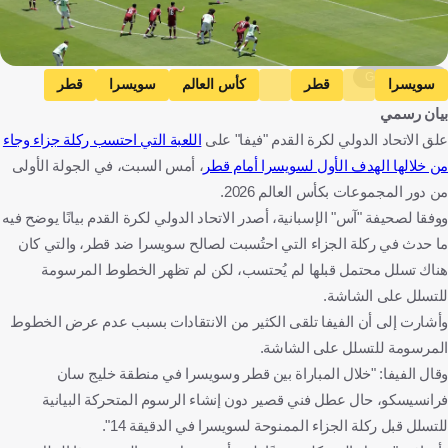
Getty Images
سويسرا
قطر
كأس العالم
سويسرا
قطر
بيان رسمي
كرة قدم
علق الاتحاد الدولي لكرة القدم "فيفا" على
اللعبة التي احتسب ركلة جزاء وجاء
من خلالها الهدف الأول لسويسرا أمام قطر
، أمس السبت، في الجولة الأولى
من دور المجموعات بكأس العالم 2026.
ووفقا لصحيفة "آس" الإسبانية، أصدر الاتحاد الدولي لكرة القدم بيانًا يوضح فيه
ما حدث في ركلة الجزاء التي احتُسبت لصالح سويسرا ضد قطر، والتي كان
هناك تسلل محتمل قبلها لم يُحتسب، لكن لم تظهر الخطوط المرسومة
للتسلل على الشاشة.
وأشارت إلى أن الفيفا تلقى الكثير من الانتقادات بسبب عدم عرض الخطوط
المرسومة للتسلل على الشاشة.
وقال الفيفا: "خلال المباراة بين قطر وسويسرا في منطقة خليج سان
فرانسيسكو، حال عطل فني قصير دون إنشاء الرسوم المتحركة البيانية
للتسلل قبل ركلة الجزاء الممنوحة لسويسرا في الدقيقة 14".