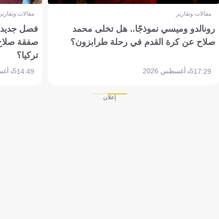
مقالات وتقارير
مقالات وتقارير
رونالدو وميسي نموذجًا.. هل تخلى محمد
فصل جديد بم
صلاح عن كرة القدم في رحلة طرابزون؟
صفقة صلاح
تركيا؟
5 أغسطس 2026
5 أغسطس 2026
14:49
17:29
إعلان